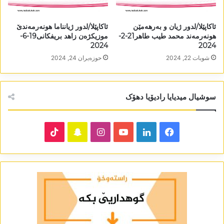
ئاکاپێلا/لدور ژیان و بەرھەمێن
ئاکاپێلا/لدور ژیانناما ھونەرمەندێ
ھونەرمەند محمد طيب طاهر21-2-
موزیکژەن زاھد بریفکانی19-6-
2024
2024
شوبات 22, 2024
حوزه‌یران 24, 2024
سوشیال میدیایا رادیۆیا دھۆک
TikTok
Snapchat
Instagram
YouTube
LinkedIn
Facebook