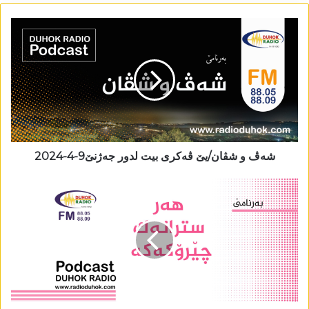
شەڤ و شڤان/یێ ڤەکری بیت لدور جەژنێ9-4-2024