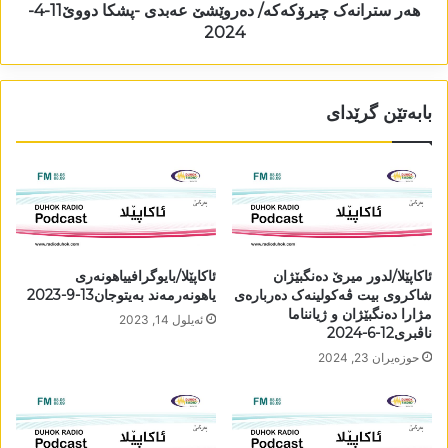
ھەر سترانەک چیرۆکەکە/ دەروێشێ عەبدی -پشکا دووێ11-4-
2024
بابەتێن گرێدای
ئاکاپێلا/لدور میرێ دەنگبێژان
ئاکاپێلا/بایوگرافییاھونەری
شاکروی بیت ڤەکولینەک دەربارەی
یاھونەرمەند بەیتوجان13-9-2023
مژارا دەنگبێژان و ژیانناما
ئه‌یلول 14, 2023
ناڤبری12-6-2024
حوزه‌یران 23, 2024