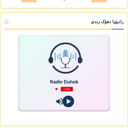
رادیۆیا دھۆک زندی
Radio Duhok
LIVE