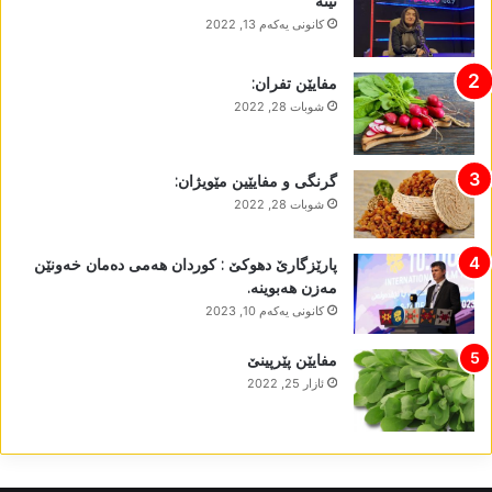
نینە
كانونی یه‌كه‌م 13, 2022
مفایێن تفران:
شوبات 28, 2022
گرنگی و مفایێین مێویژان:
شوبات 28, 2022
پارێزگارێ دھوکێ : کوردان ھەمی دەمان خەونێن
مەزن ھەبوینە.
كانونی یه‌كه‌م 10, 2023
مفایێن پێرپینێ
ئازار 25, 2022