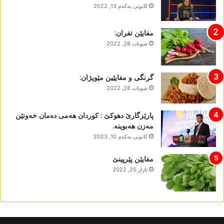
كانونی یه‌كه‌م 13, 2022
مفایێن تفران:
شوبات 28, 2022
گرنگی و مفایێین مێویژان:
شوبات 28, 2022
پارێزگارێ دھوکێ : کوردان ھەمی دەمان خەونێن
مەزن ھەبوینە.
كانونی یه‌كه‌م 10, 2023
مفایێن پێرپینێ
ئازار 25, 2022