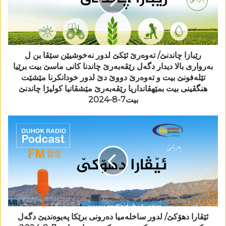
رێبازا چاندنێ/ تەوەرێ ئێکێ لدور نەخوشیێن سێڤا بن ل
بەرواری بالا دیدار دگەل رێڤەبەرێ چاندنا کانی ماسێ بیت برێیا
تێلەفونێ بیت و تەوەرێ دووێ دێ لدور خودانکرنا مێشێت
ھنگڤینی بیت بمێھڤانداریا رێڤەبەرێ مێشڤانیا کولیژا چاندنێ
بیت7-8-2024
ئێڤارا دھۆکێ/ لدور ساخلەمیا دەرونی برێکا پەیوەندیێ دگەل