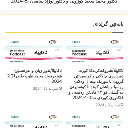
دکتور محمد سعید کوزویی و دکتور نوزاد سامی7-8-2024
بابەتێن گرێدای
ئاکاپێلا/شروڤەکرنەکا کورت
ئاکاپێلا/لدور ژیان و بەرھەمێن
دەربارەی چالاکی و کونسیرتێن
ھونەرمەند محمد طيب طاهر21-2-
گروپێ با موزیک بیت ل وەلاتێ
2024
روسیا و پاشان گوھدانا کونسێرتێ
شوبات 22, 2024
ب گشتی کو ١٣ ماددێن رەسەن و
فلکلورێ کوردی نە10-4-2024
نیسان 13, 2024