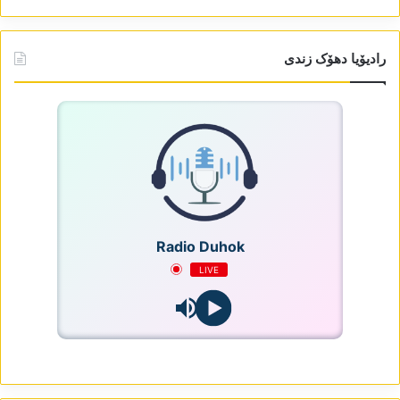
رادیۆیا دھۆک زندی
Radio Duhok
LIVE