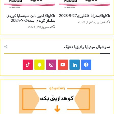
ئاکاپێلا/سترانا فلکلوری27-9-2023
ئاکاپێلا/ لدور بابێ سینەمایا کوردی
یەلماز گونەی بیت24-7-2024
تشرینی یه‌كه‌م 1, 2023
تەممووز 29, 2024
سوشیال میدیایا رادیۆیا دھۆک
TikTok
Snapchat
Instagram
YouTube
LinkedIn
Facebook