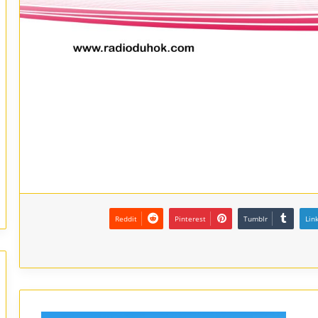
Reddit
Pinterest
Tumblr
Lin