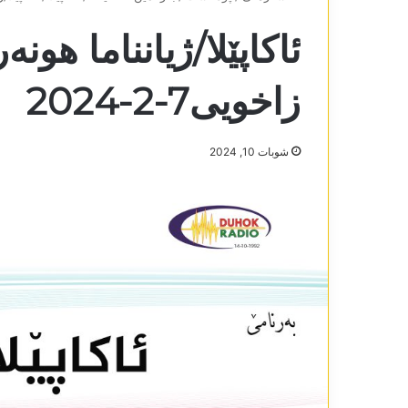
ئاکاپێلا/ژیانناما ھون
زاخویی7-2-2024
شوبات 10, 2024