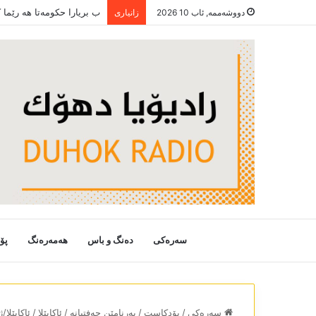
ب بریارا حکومەتا ھە رێما
دووشەممە, ئاب 10 2026
زانیاری
سەرەکی
دەنگ و باس
هەمەرەنگ
پۆ
سەرەکی
/
پۆدکاست
/
بەرنامێن حەفتیانە
/
ئاکاپێلا
/
ئاکاپێلا/ژ