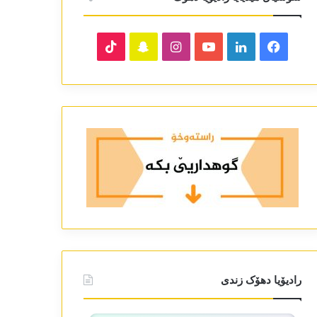
TikTok
Snapchat
Instagram
YouTube
LinkedIn
Facebook
رادیۆیا دھۆک زندی