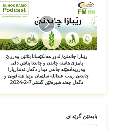
رێبازا چاندنێ/ لدور ھەلکێشانا بتاتێن وەرزێ
پاییزێ ھاتینە چاندن و چاندنا پتاتێن دڤی
وەزریدادھێنە چاندن دیدار دگەل ئەندازیارا
چاندنێ زینب عبداللە سلێمان برێیا تێلەفونێ و
دگەل چەند شیرەتێن گشتی7-2-2024
بابەتێن گرێدای