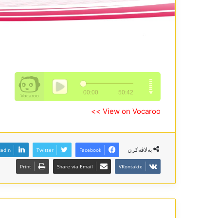
View on Vocaroo >>
بەلاڤەکرن
kedIn
Twitter
Facebook
Print
Share via Email
VKontakte