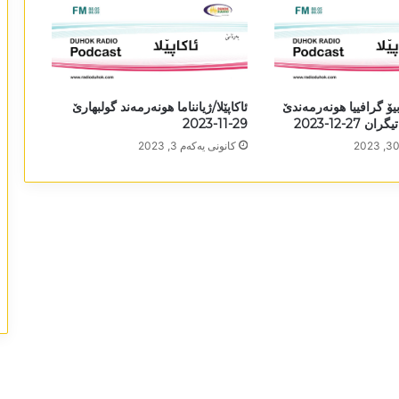
بیۆ گرافییا ھونەرمەندێ
ئاکاپێلا/ژیانناما ھونەرمەند گولبھارێ
27-12-2023
29-11-2023
كانونی یه‌كه‌م 3, 2023