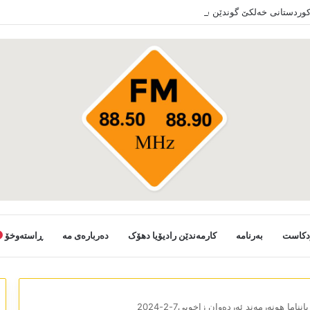
 کوردستانی خەلکێ گوندێن سەر ب ئێدارا زاخو ڤە دشین سەرەدانا گوندیێن خو بکەن
دکاست
بەرنامە
کارمەندێن رادیۆیا دھۆک
دەربارەی مە
ڕاستەوخۆ
یانناما ھونەرمەند ئەردەوان زاخویی7-2-2024