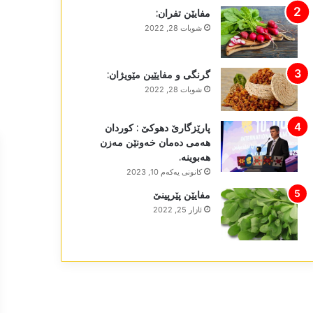
مفایێن تفران:
شوبات 28, 2022
گرنگی و مفایێین مێویژان:
شوبات 28, 2022
پارێزگارێ دھوکێ : کوردان
ھەمی دەمان خەونێن مەزن
ھەبوینە.
كانونی یه‌كه‌م 10, 2023
مفایێن پێرپینێ
ئازار 25, 2022