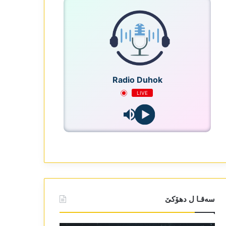
Radio Duhok
LIVE
سەقـا ل دھۆکێ