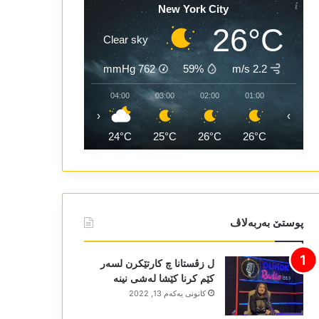
New York City
26°C
Clear sky
mmHg
762
59%
2.2 m/s
06:00
05:00
04:00
03:00
02:00
01:00
‹
›
23°C
23°C
24°C
25°C
26°C
26°C
پوستێ بەربەلاڤ
ل زڤستانا چ کارتێکرن لسەر
کێم کرنا کێشا لەشی نینە
كانونی یه‌كه‌م 13, 2022