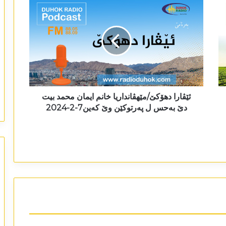
ئێڤارا دھۆکێ/مێھڤانداریا خانم ایمان محمد بیت
دێ بەحس ل پەرتوکێن وێ کەین7-2-2024