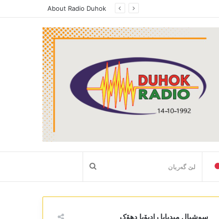
About Radio Duhok
لێ
گەریان
سوشیال میدیایا رادیۆیا دھۆک