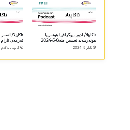
ئاکاپێلا/ لدور بیوگرافییا ھونەرییا
ئاکاپێلا/ لسەر 
ھونەرمەند تحسین طه8-5-2024
ئەرمەن ئارام تیگران 
ئایار 9, 2024
كانونی یه‌كه‌م 30, 2023