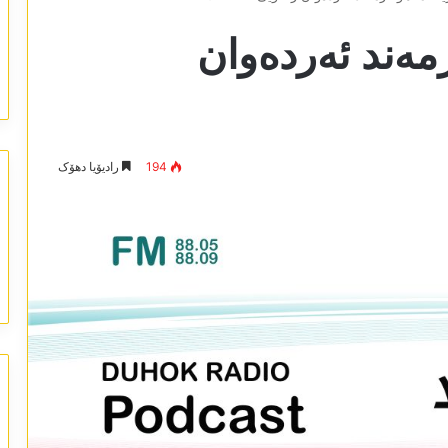
ەرمەند ئەردەوان
194
رادیۆیا دھۆک