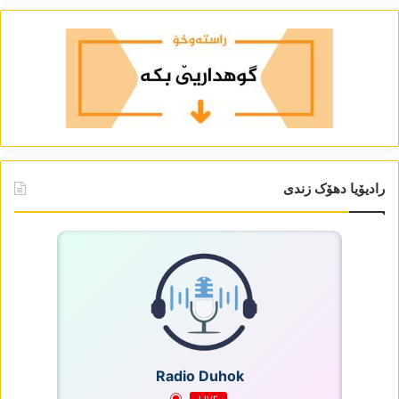
رادیۆیا دھۆک زندی
Radio Duhok
LIVE