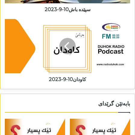
سپێدە باش10-9-2023
کاودان10-9-2023
بابەتێن گرێدای