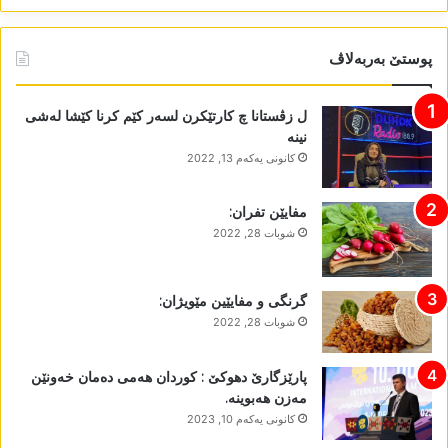
پوستێ بەربەلاڤ
ل زڤستانا چ کارتێکرن لسەر کێم کرنا کێشا لەشی
نینە
كانونی یه‌كه‌م 13, 2022
مفایێن تفران:
شوبات 28, 2022
گرنگی و مفایێین مێویژان:
شوبات 28, 2022
پارێزگارێ دھوکێ : کوردان ھەمی دەمان خەونێن
مەزن ھەبوینە.
كانونی یه‌كه‌م 10, 2023