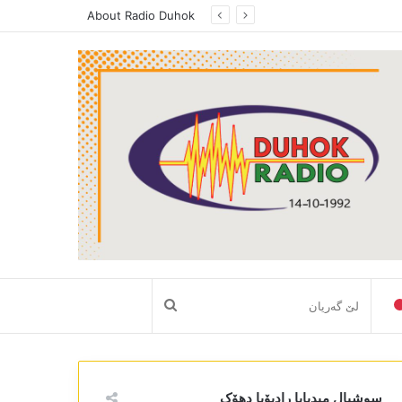
About Radio Duhok
لێ
گەریان
سوشیال میدیایا رادیۆیا دھۆک