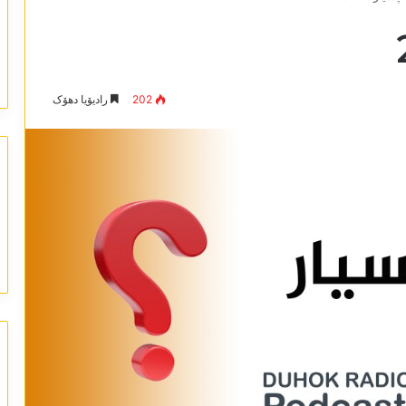
202
رادیۆیا دھۆک