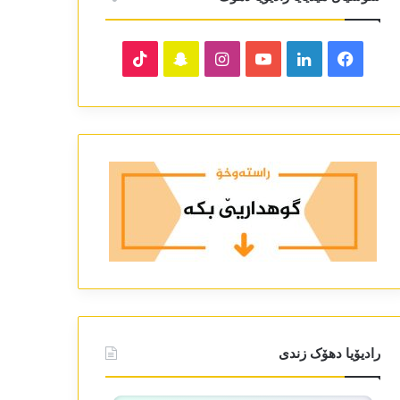
TikTok
Snapchat
Instagram
YouTube
LinkedIn
Facebook
رادیۆیا دھۆک زندی