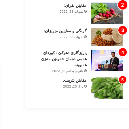
مفایێن تفران:
شوبات 28, 2022
گرنگی و مفایێین مێویژان:
شوبات 28, 2022
پارێزگارێ دھوکێ : کوردان
ھەمی دەمان خەونێن مەزن
ھەبوینە.
كانونی یه‌كه‌م 10, 2023
مفایێن پێرپینێ
ئازار 25, 2022