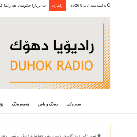
ب بریارا حکومەتا ھە رێما 
یەکشەممە, ئاب 9 2026
زانیاری
سەرەکی
دەنگ و باس
هەمەرەنگ
پۆ
سەرەکی
/
پۆدکاست
/
بەرنامێن حەفتیانە
/
ئێک پرسیار
/
ئێك پس