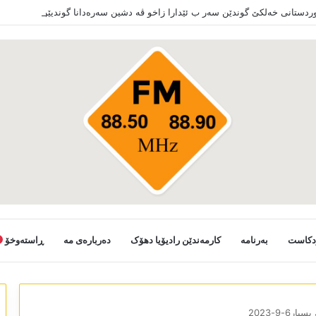
کوردستانی خەلکێ گوندێن سەر ب ئێدارا زاخو ڤە دشین سەرەدانا گوندیێن خو بکەن
دکاست
بەرنامە
کارمەندێن رادیۆیا دھۆک
دەربارەی مە
ڕاستەوخۆ
یار6-9-2023