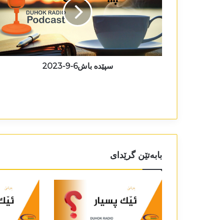
سپێدە باش6-9-2023
بابەتێن گرێدای