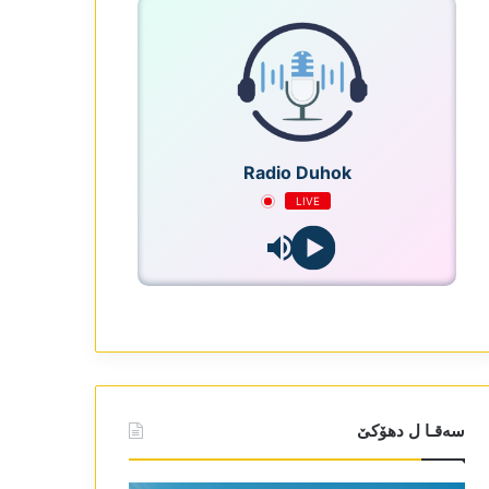
Radio Duhok
LIVE
سەقـا ل دھۆکێ