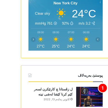
New York City
24°C
Clear sky
mmHg
761
92%
3.2 m/s
11:00
10:00
09:00
08:00
07:00
06:00
‹
›
30°C
29°C
27°C
25°C
24°C
24°C
پوستێ بەربەلاڤ
ل زڤستانا چ کارتێکرن لسەر
کێم کرنا کێشا لەشی نینە
كانونی یه‌كه‌م 13, 2022