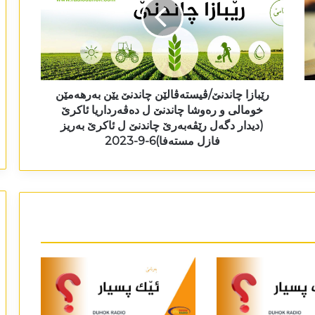
رێبازا چاندنێ/ڤیستەڤالێن چاندنێ یێن بەرھەمێن
خومالی و رەوشا چاندنێ ل دەڤەرداریا ئاکرێ
(دیدار دگەل رێڤەبەرێ چاندنێ ل ئاکرێ بەریز
فازل مستەفا)6-9-2023