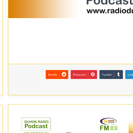
Reddit
Pinterest
Tumblr
Lin