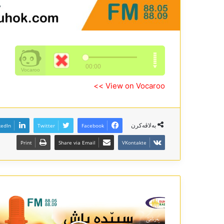
View on Vocaroo >>
بەلاڤەکرن
kedIn
Twitter
Facebook
Print
Share via Email
VKontakte