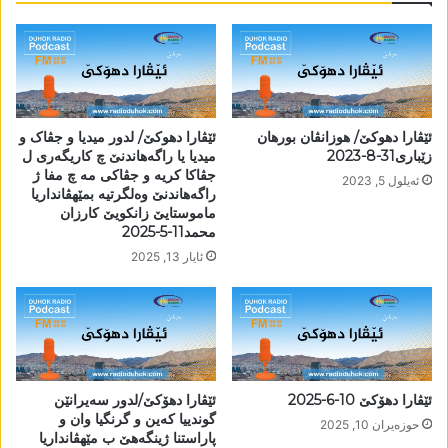
ئێڤارا دھوکێ/ ھوزانڤان بورھان
ئێڤارا دھوکێ/ لدور میدیا و جڤاک و
زێباری31-8-2023
میدیا یا راگەھاندنێ چ کاریگەری ل
جڤاکا کریە و جڤاکی مە چ مفا ژ
ئه‌یلول 5, 2023
راگەھاندنێ وەلگرتیە بمێھڤانداریا
ماموستایێ زانکویێ کارزان
محمد11-5-2025
ئایار 13, 2025
ئێڤارا دھۆکێ 10-6-2025
ئێڤارا دھۆکێ/لدور سەیرانێن
گوندییا کەین و گرنگیا وان و
حوزه‌یران 10, 2025
پاراستنا ژینگەھێ ب مێھڤانداریا