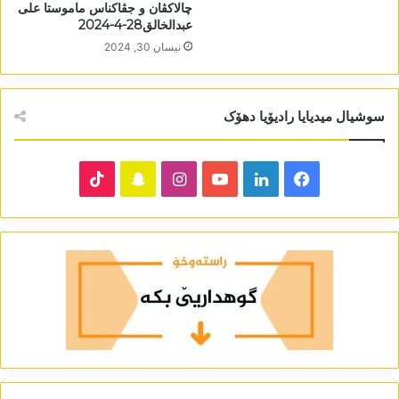
چالاکڤان و جڤاکناس ماموستا علی
عبدالخالق28-4-2024
نیسان 30, 2024
سوشیال میدیایا رادیۆیا دھۆک
TikTok
Snapchat
Instagram
YouTube
LinkedIn
Facebook