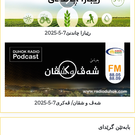
رێبازا چاندنێ7-5-2025
شەڤ و شڤان/ ڤەکری7-5-2025
بابەتێن گرێدای