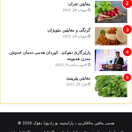
مفایێن تفران:
شوبات 28, 2022
گرنگی و مفایێین مێویژان:
شوبات 28, 2022
پارێزگارێ دھوکێ : کوردان ھەمی دەمان خەونێن
مەزن ھەبوینە.
كانونی یه‌كه‌م 10, 2023
مفایێن پێرپینێ
ئازار 25, 2022
ھەمی مافێن بەلاڤکرنێ د پاراستینە بۆ رادیۆیا دھۆک 2026 ©