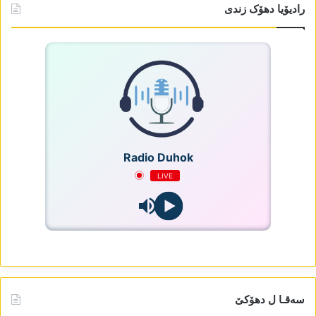
رادیۆیا دھۆک زندی
Radio Duhok
LIVE
سەقـا ل دھۆکێ