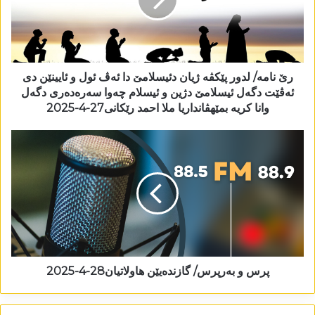
رێ نامە/ لدور پێکڤە ژیان دئیسلامێ دا ئەڤ ئول و ئایینێن دی
ئەڤێت دگەل ئیسلامێ دژین و ئیسلام چەوا سەرەدەری دگەل
وانا کریە بمێھڤانداریا ملا احمد رێکانی27-4-2025
پرس و بەرپرس/ گازندەیێن ھاولاتیان28-4-2025