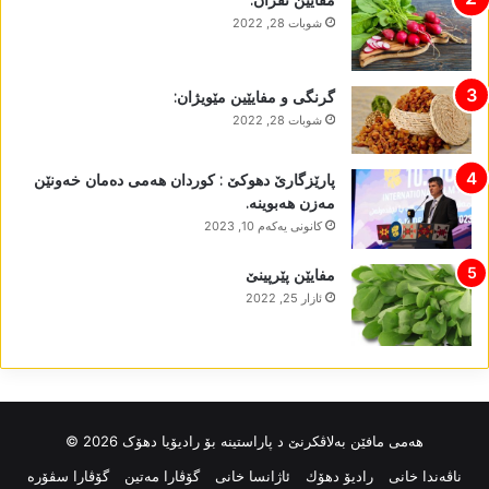
مفایێن تفران:
شوبات 28, 2022
گرنگی و مفایێین مێویژان:
شوبات 28, 2022
پارێزگارێ دھوکێ : کوردان ھەمی دەمان خەونێن
مەزن ھەبوینە.
كانونی یه‌كه‌م 10, 2023
مفایێن پێرپینێ
ئازار 25, 2022
ھەمی مافێن بەلاڤکرنێ د پاراستینە بۆ رادیۆیا دھۆک 2026 ©
ناڤه‌ندا خانی
رادیۆ دهۆك
ئاژانسا خانی
گۆڤارا مەتین
گۆڤارا سڤۆرە