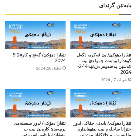
بابەتێن گرێدای
ئێڤارا دھۆکێ/ یێ ڤەکریە دگەل
ئێڤارا دھۆکێ/ گەنج و کار24-9-
گوھدارا وبابەت چەوا دێ بینە
2024
کەسێن بەختەوەر دژیانێدا14-2-
ئه‌یلول 28, 2024
2024
شوبات 17, 2024
ئێڤارا دھوکێ/ بابەتێ جڤاکی لدور
ئێڤارا دھۆکێ/ لدور سیستەمێ
خێزانا ساخلەم بیت بمێھڤانداریا
پریپەیدێ کارەبێ بیت ب
مافپەروەر و چالاکڤانا مەدەنی
مێھڤانداریا ئابورناس بشیر