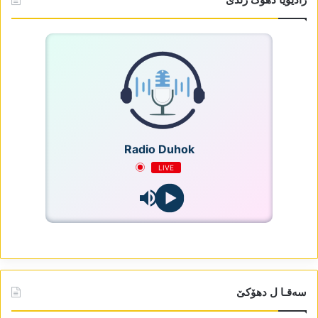
Radio Duhok
LIVE
سەقـا ل دھۆکێ