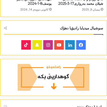
شیلان محمد بەرواری17-3-2025
یوسف8-1-2024
نیسان 9, 2025
كانونی دووه‌م 14, 2024
سوشیال میدیایا رادیۆیا دھۆک
TikTok
Snapchat
Instagram
YouTube
LinkedIn
Facebook
رادیۆیا دھۆک زندی