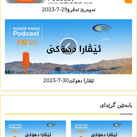
تەوەرێ ئەڤرۆ29-7-2023
ئێڤارا دھوکێ30-7-2023
بابەتێن گرێدای