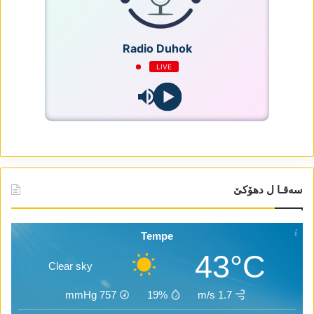
Radio Duhok
LIVE
سەقـا ل دھۆکێ
Tempe
43°C
Clear sky
mmHg
757
19%
1.7 m/s