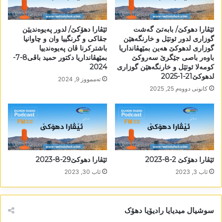
ئێڤارا دھوکێ/ بابەتێ گەشت
ئێڤارا دھۆکێ/ لدور پەیوەندیێن
گوزاری لدور ئوتێل و خارنگەھێن
جڤاکی و گرنگییا وان و چاوانیا
گوزاری لدھوکێ ھەین بمێھڤانداریا
باشترکرنا ڤان پەیوەندییا
باوەر باصى جێگرێ سەروکێ
بمێھڤانداریا دکتور حمید باڤی8-7-
کومەلا ئوتێل و خارنگەھێن گوزاری
2024
لدھوکێ21-1-2025
تەممووز 9, 2024
كانونی دووه‌م 25, 2025
ئێڤارا دھۆکێ 2-8-2023
ئێڤارا دھوکێ29-8-2023
ئاب 3, 2023
ئاب 30, 2023
سوشیال میدیایا رادیۆیا دھۆک