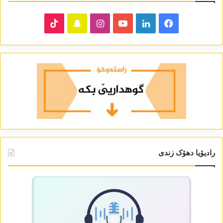
TikTok
Snapchat
Instagram
YouTube
LinkedIn
Facebook
رادیۆیا دھۆک زندی