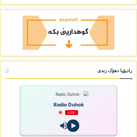
رادیۆیا دھۆک زندی
Radio Duhok
LIVE