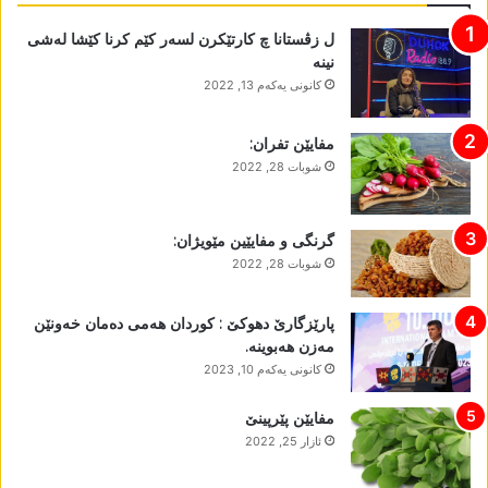
ل زڤستانا چ کارتێکرن لسەر کێم کرنا کێشا لەشی
نینە
كانونی یه‌كه‌م 13, 2022
مفایێن تفران:
شوبات 28, 2022
گرنگی و مفایێین مێویژان:
شوبات 28, 2022
پارێزگارێ دھوکێ : کوردان ھەمی دەمان خەونێن
مەزن ھەبوینە.
كانونی یه‌كه‌م 10, 2023
مفایێن پێرپینێ
ئازار 25, 2022