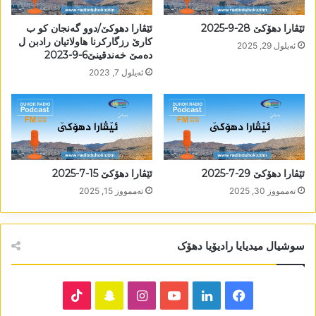
ئێڤارا دھۆکێ 28-9-2025
ئێڤارا دھوکێ/دوو گەنجان کو ب
کارێ رزگارکرنا ھاولاتیان رادبن ل
ئه‌یلول 29, 2025
دەمێ خەندقینێ6-9-2023
ئه‌یلول 7, 2023
ئێڤارا دھۆکێ 29-7-2025
ئێڤارا دھۆکێ 15-7-2025
تەممووز 30, 2025
تەممووز 15, 2025
سوشیال میدیایا رادیۆیا دھۆک
TikTok
Snapchat
Instagram
YouTube
LinkedIn
Facebook