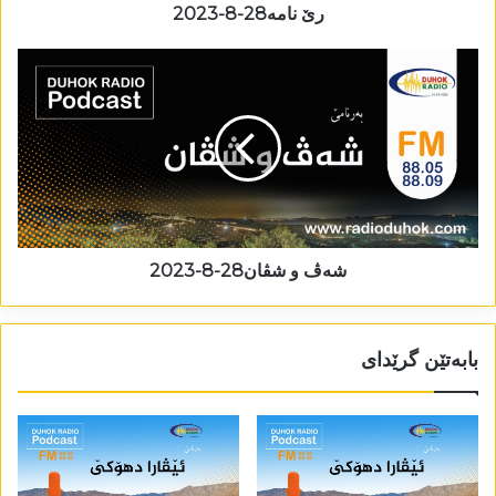
رێ نامە28-8-2023
شەڤ و شڤان28-8-2023
بابەتێن گرێدای