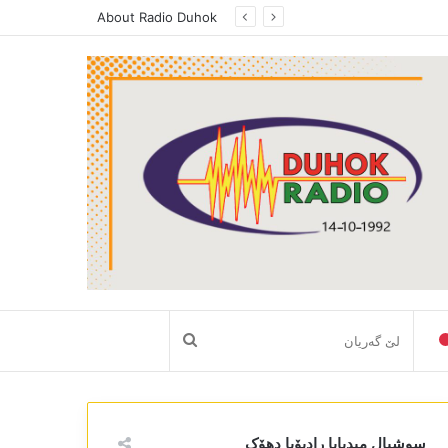
About Radio Duhok
لێ
گەریان
سوشیال میدیایا رادیۆیا دھۆک