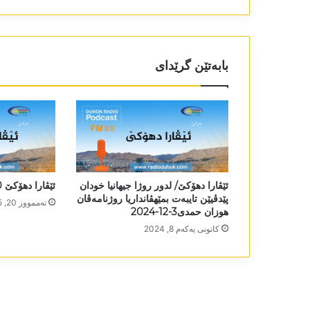
بابەتێن گرێدای
ئێڤارا دھۆکێ/ لدور روژا جیھانیا خودان
ئێڤارا دھۆکێ 20-7-2025
پێدڤیێن تایبەت بمێھڤانداریا روژنامەڤان
تەممووز 20, 2025
ھوزان حمدی3-12-2024
كانونی یه‌كه‌م 8, 2024