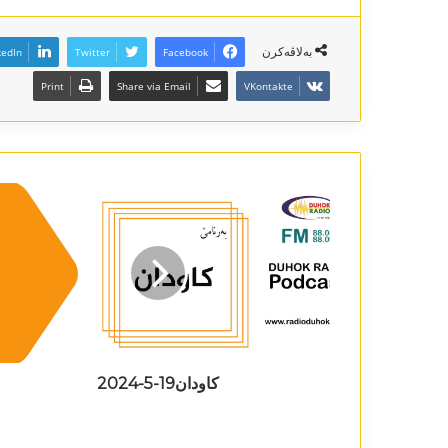
بەلاڤەکرن
kedIn
Twitter
Facebook
Print
Share via Email
VKontakte
کاودان19-5-2024