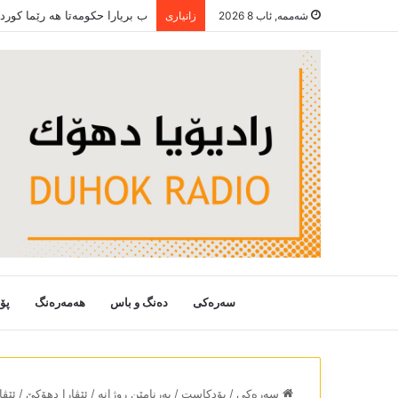
ب بریارا حکومەتا ھە رێما کور
شەممە, ئاب 8 2026
زانیاری
سەرەکی
دەنگ و باس
هەمەرەنگ
پۆ
سەرەکی
/
پۆدکاست
/
بەرنامێن روژانە
/
ئێڤارا دھۆکێ
/
ئێڤ