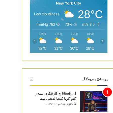
New York City
28°C
Low cloudiness
mmHg
763
70%
3.5 m/s
15:00
14:00
13:00
12:00
11:00
10:00
‹
›
33°C
32°C
32°C
31°C
30°C
28°C
پوستێ بەربەلاڤ
ل زڤستانا چ کارتێکرن لسەر
کێم کرنا کێشا لەشی نینە
كانونی یه‌كه‌م 13, 2022