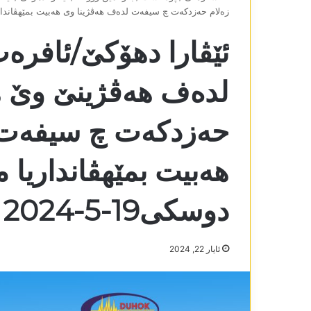
زەلام حەزدکەت چ سیفەت لدەف ھەڤژینا وی ھەبیت بمێھڤانداریا مام
ئێڤارا دھۆکێ/ئافر
لدەف ھەڤژینێ وێ ھ
حەزدکەت چ سیفەت 
ھەبیت بمێھڤانداریا م
دوسکی19-5-2024
ئایار 22, 2024