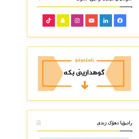
TikTok
Snapchat
Instagram
YouTube
LinkedIn
Facebook
رادیۆیا دھۆک زندی