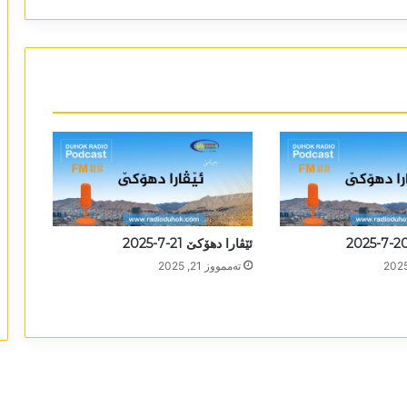
ئێڤارا دھۆکێ 21-7-2025
تەممووز 21, 2025