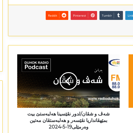
Reddit
Pinterest
Tumblr
Lin
شەڤ و شڤان/لدور نڤێسینا ھەلبەستێ بیت
بمێھڤانداریا نڤێسەر و ھەلبەستڤان مەتین
وەرمێلی19-5-2024