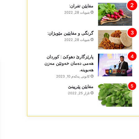
مفایێن تفران:
شوبات 28, 2022
گرنگی و مفایێین مێویژان:
شوبات 28, 2022
پارێزگارێ دھوکێ : کوردان
ھەمی دەمان خەونێن مەزن
ھەبوینە.
كانونی یه‌كه‌م 10, 2023
مفایێن پێرپینێ
ئازار 25, 2022