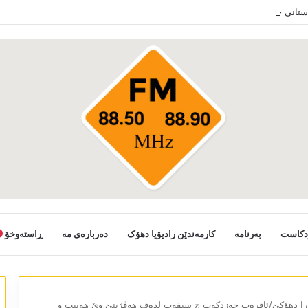
دستانی خەلکێ گوندێن سەر ب ئێدارا زاخو ڤە دشین سەرەدانا گوندیێن خو بکەن
دکاست
بەرنامە
کارمەندێن رادیۆیا دھۆک
دەربارەی مە
ڕاستەوخۆ
ارا دھۆکێ/ئافرەت حەزدکەت چ سیفەت لدەف ھەڤژینێ وێ ھەبیت و