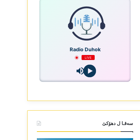
Radio Duhok
LIVE
سەقـا ل دھۆکێ