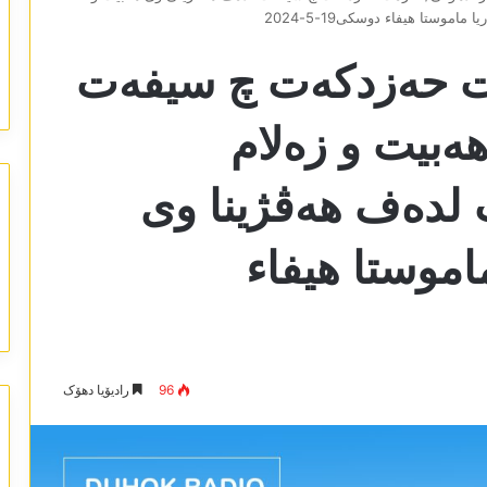
وستا ھیفاء دوسکی19-5-2024
ەت حەزدکەت چ سیفەت
ەبیت و زەلام
لدەف ھەڤژینا وی
اموستا ھیفاء
96
رادیۆیا دھۆک