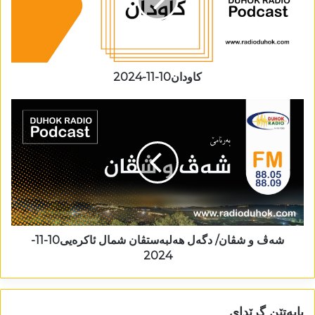
کاودان10-11-2024
شەڤ و شڤان/ دگەل ھەلبەستڤان شمال ئاکرەیی10-11-
2024
بابەتێن گرێدای