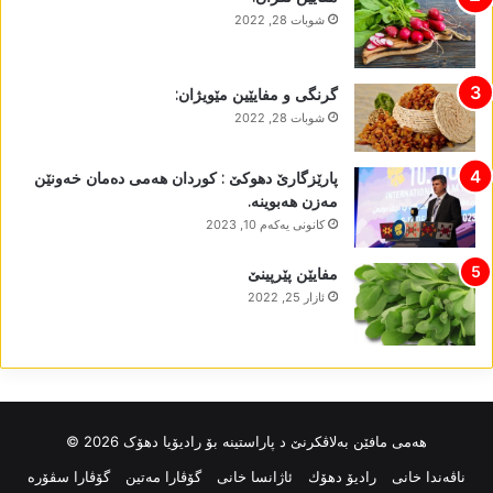
شوبات 28, 2022
گرنگی و مفایێین مێویژان:
شوبات 28, 2022
پارێزگارێ دھوکێ : کوردان ھەمی دەمان خەونێن
مەزن ھەبوینە.
كانونی یه‌كه‌م 10, 2023
مفایێن پێرپینێ
ئازار 25, 2022
ھەمی مافێن بەلاڤکرنێ د پاراستینە بۆ رادیۆیا دھۆک 2026 ©
ناڤه‌ندا خانی
رادیۆ دهۆك
ئاژانسا خانی
گۆڤارا مەتین
گۆڤارا سڤۆرە