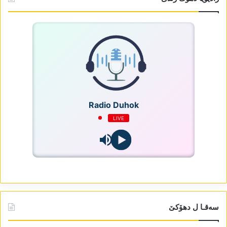
Radio Duhok
LIVE
سەقـا ل دھۆکێ