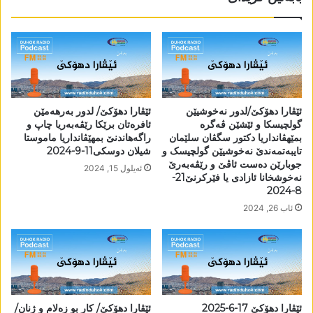
ئێڤارا دھۆکێ/لدور نەخوشیێن
ئێڤارا دھۆکێ/ لدور بەرھەمێن
گولچیسکا و ئێشێن ڤەگرە
ئافرەتان برێکا رێڤەبەریا چاپ و
بمێھڤانداریا دکتور سگڤان سلێمان
راگەھاندنێ بمھێڤانداریا ماموستا
تایبەتمەندێ نەخوشیێن گولچیسک و
شیلان دوسکی11-9-2024
جوبارێن دەست ئاڤێ و رێڤەبەرێ
ئه‌یلول 15, 2024
نەخوشخانا ئازادی یا فێرکرنێ21-
8-2024
ئاب 26, 2024
ئێڤارا دھۆکێ 17-6-2025
ئێڤارا دھۆکێ/ کار بو زەلام و ژنان/