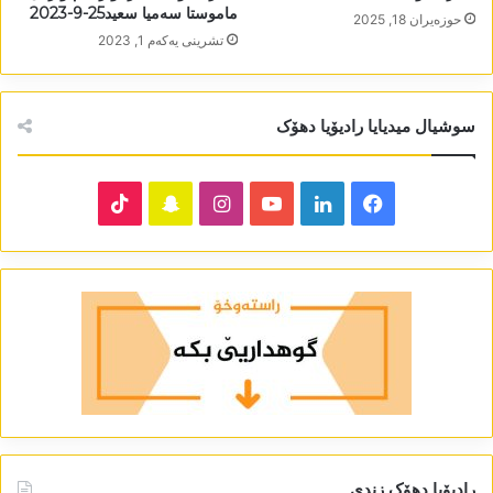
ماموستا سەمیا سعید25-9-2023
حوزه‌یران 18, 2025
تشرینی یه‌كه‌م 1, 2023
سوشیال میدیایا رادیۆیا دھۆک
TikTok
Snapchat
Instagram
YouTube
LinkedIn
Facebook
رادیۆیا دھۆک زندی