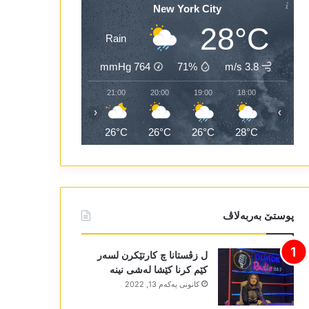
New York City
28°C
Rain
mmHg
764
71%
3.8 m/s
23:00
22:00
21:00
20:00
19:00
18:00
‹
›
26°C
26°C
26°C
26°C
26°C
28°C
پوستێ بەربەلاڤ
ل زڤستانا چ کارتێکرن لسەر
کێم کرنا کێشا لەشی نینە
كانونی یه‌كه‌م 13, 2022