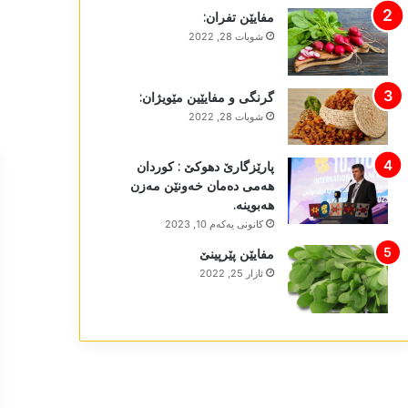
مفایێن تفران:
شوبات 28, 2022
گرنگی و مفایێین مێویژان:
شوبات 28, 2022
پارێزگارێ دھوکێ : کوردان
ھەمی دەمان خەونێن مەزن
ھەبوینە.
كانونی یه‌كه‌م 10, 2023
مفایێن پێرپینێ
ئازار 25, 2022