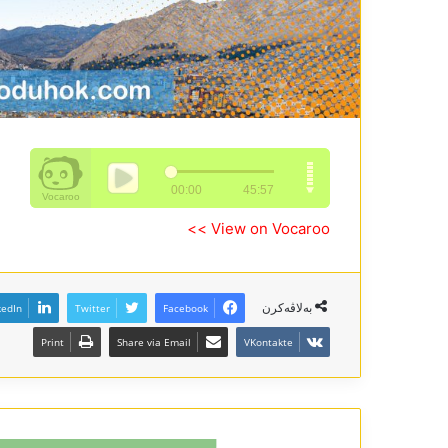
View on Vocaroo >>
بەلاڤەکرن
kedIn
Twitter
Facebook
Print
Share via Email
VKontakte