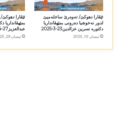
ئێڤارا دھوکێ/ تەوەرێ ساخلەمیێ
ئێڤارا دھوکێ/
لدور نەخوشیا دەرونی بمێھڤانداریا
بمێھڤانداریا دک
دکتورە نسرین عزالدین23-3-2025
عبدالعزیز27-4-2025
نیسان 10, 2025
نیسان 29, 2025