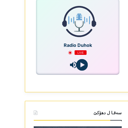
Radio Duhok
LIVE
سەقـا ل دھۆکێ