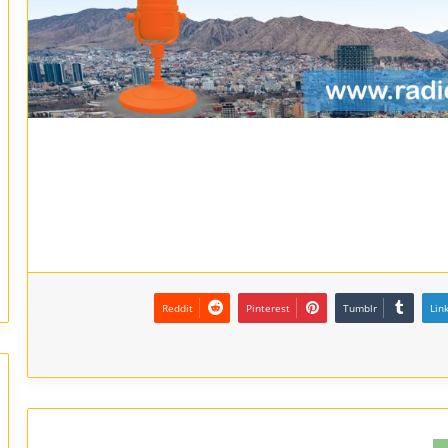
Reddit
Pinterest
Tumblr
Lin