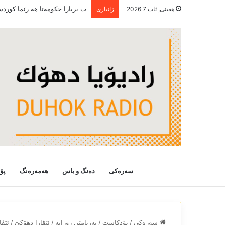
ب بریارا حکومەتا ھە رێما کورد
هەینی, ئاب 7 2026
زانیاری
سەرەکی
دەنگ و باس
هەمەرەنگ
پۆ
سەرەکی
/
پۆدکاست
/
بەرنامێن روژانە
/
ئێڤارا دھۆکێ
/
ئێڤا