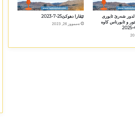
 لدور شەرێ ئابوری
ئێڤارا دھوکێ25-7-2023
تور و ئابورناس کاوە
تەممووز 26, 2023