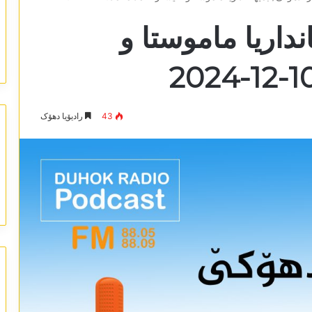
نداریا ماموستا و
43
رادیۆیا دھۆک