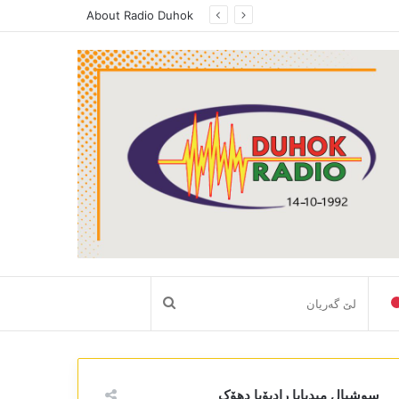
About Radio Duhok
لێ
گەریان
سوشیال میدیایا رادیۆیا دھۆک