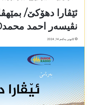
ئێڤارا دھۆکێ/ بمێھڤا
نڤیسەر احمد محمد10-12-2024
كانونی یه‌كه‌م 14, 2024