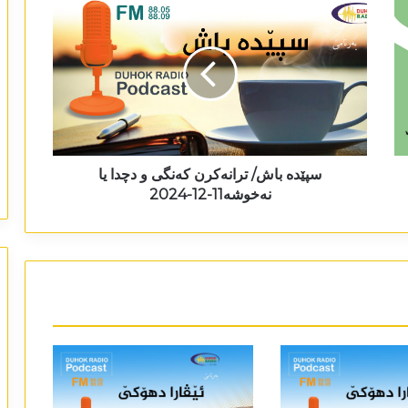
سپێدە باش/ ترانەکرن کەنگی و دچدا یا
نەخوشە11-12-2024