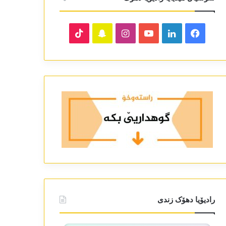
TikTok
Snapchat
Instagram
YouTube
LinkedIn
Facebook
رادیۆیا دھۆک زندی