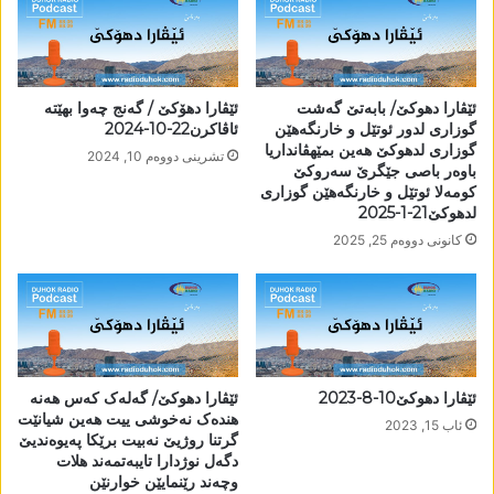
ئێڤارا دھوکێ/ بابەتێ گەشت
ئێڤارا دھۆکێ / گەنج چەوا بھێتە
گوزاری لدور ئوتێل و خارنگەھێن
ئاڤاکرن22-10-2024
گوزاری لدھوکێ ھەین بمێھڤانداریا
تشرینی دووه‌م 10, 2024
باوەر باصى جێگرێ سەروکێ
کومەلا ئوتێل و خارنگەھێن گوزاری
لدھوکێ21-1-2025
كانونی دووه‌م 25, 2025
ئێڤارا دھوکێ10-8-2023
ئێڤارا دھوکێ/ گەلەک کەس ھەنە
ھندەک نەخوشی ییت ھەین شیانێت
ئاب 15, 2023
گرتنا روژیێ نەبیت برێکا پەیوەندیێ
دگەل نوژدارا تایبەتمەند ھلات
وچەند رێنمایێن خوارنێن