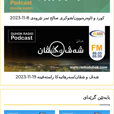
کورد و ئاوەرەبوون/شوکری صالح تمر نێروەی 8-11-2023
شەڤ و شڤان/سەرھاتیەکا راستەقینە 19-11-2023
بابەتێن گرێدای