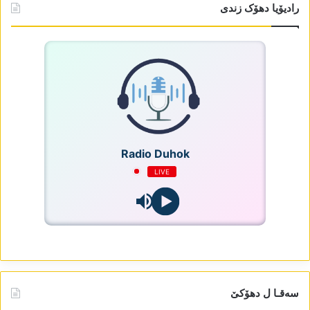
رادیۆیا دھۆک زندی
Radio Duhok
LIVE
سەقـا ل دھۆکێ