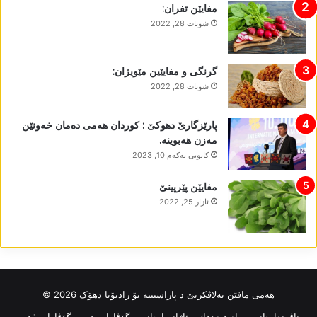
مفایێن تفران:
شوبات 28, 2022
گرنگی و مفایێین مێویژان:
شوبات 28, 2022
پارێزگارێ دھوکێ : کوردان ھەمی دەمان خەونێن
مەزن ھەبوینە.
كانونی یه‌كه‌م 10, 2023
مفایێن پێرپینێ
ئازار 25, 2022
ھەمی مافێن بەلاڤکرنێ د پاراستینە بۆ رادیۆیا دھۆک 2026 ©
ناڤه‌ندا خانی
رادیۆ دهۆك
ئاژانسا خانی
گۆڤارا مەتین
گۆڤارا سڤۆرە