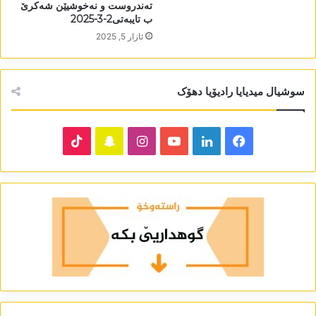
تەندروست و نەخوشیێن شەکرێ
ب تایبەتی2-3-2025
ئازار 5, 2025
سوشیال میدیایا رادیۆیا دھۆک
TikTok
Snapchat
Instagram
YouTube
LinkedIn
Facebook