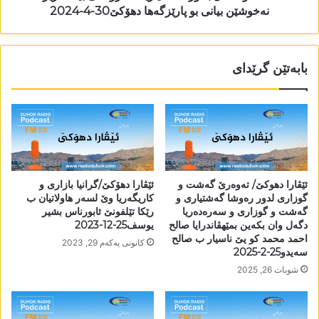
نەخوشێن بیانی بو پارێزگەھا دھۆکێ30-4-2024
بابەتێن گرێدای
ئێڤارا دھوکێ/ تەوەرێ گەشت و
ئێڤارا دھۆکێ/گرانیا بازاری و
گوزاری لدور رەوشا گەشتیاری و
کاریگەریا وێ لسەر ھاولاتیان ب
گەشت و گوزاری و سەرەدەریا
رێکا تێلفونێ ئابورناس بشیر
دگەل وان بکەین بمێھڤاندرایا صالح
یوسف25-12-2023
احمد محمد کو یێ ناسیار ب صالح
كانونی یه‌كه‌م 29, 2023
سەیدو25-2-2025
شوبات 26, 2025