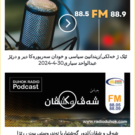
ئێک ژ خەلکی/زیندانیێ سیاسی و خودان سەربورەکا دیر و درێژ
عبدالواحد سیاری30-4-2024
شەڤ و شڤان/لدور گەشتیاریا تەندروستی بیت ، رێژا