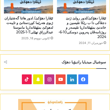
ئێڤارا دھۆکێ/لدور رولێ ژنێ
ئێڤارا دھۆکێ/ لدور ھاتنا گەشتیاران
دجڤاکی دا ب رێکا نڤیسین و
ژبوی ھەرێما کوردستانێ و تایبەت
خاندنێ بمێھڤانداریا نڤیسەر و
لدھوکێ بمێھڤانداریا ماموستا
روژنامەڤان پەروین دوسکی10-6-
عبدالرزاق نھێلی7-1-2025
2024
كانونی دووه‌م 18, 2025
حوزه‌یران 11, 2024
سوشیال میدیایا رادیۆیا دھۆک
TikTok
Snapchat
Instagram
YouTube
LinkedIn
Facebook