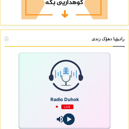
رادیۆیا دھۆک زندی
Radio Duhok
LIVE