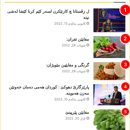
ل زڤستانا چ کارتێکرن لسەر کێم کرنا کێشا لەشی
نینە
كانونی یه‌كه‌م 13, 2022
مفایێن تفران:
شوبات 28, 2022
گرنگی و مفایێین مێویژان:
شوبات 28, 2022
پارێزگارێ دھوکێ : کوردان ھەمی دەمان خەونێن
مەزن ھەبوینە.
كانونی یه‌كه‌م 10, 2023
مفایێن پێرپینێ
ئازار 25, 2022