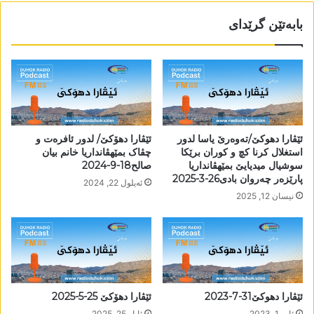
بابەتێن گرێدای
ئێڤارا دھوکێ/تەوەرێ یاسا لدور
ئێڤارا دھۆکێ/ لدور ئافرەت و
استغلال کرنا کچ و کوران برێکا
چڤاک بمێھڤانداریا خانم بیان
سوشیال میدیایێ بمێھڤانداریا
صالح18-9-2024
پارێزەر چەروان بادی26-3-2025
ئه‌یلول 22, 2024
نیسان 12, 2025
ئێڤارا دھوکێ31-7-2023
ئێڤارا دھۆکێ 25-5-2025
ئاب 1, 2023
ئایار 25, 2025