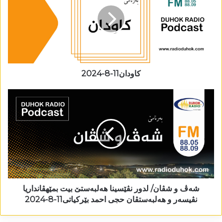
کاودان11-8-2024
شەڤ و شڤان/ لدور نڤێسینا ھەلبەستێ بیت بمێھڤانداریا
نڤیسەر و ھەلبەستڤان حجی احمد بێرکیاتی11-8-2024