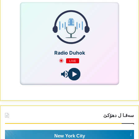
Radio Duhok
LIVE
سەقـا ل دھۆکێ
New York City