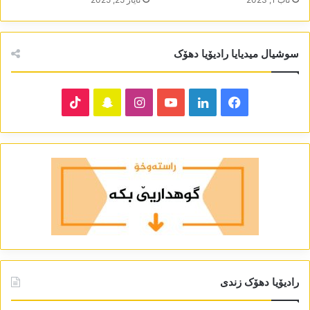
سوشیال میدیایا رادیۆیا دھۆک
TikTok
Snapchat
Instagram
YouTube
LinkedIn
Facebook
رادیۆیا دھۆک زندی