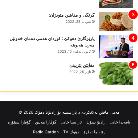
گرنگی و مفایێین مێویژان:
شوبات 28, 2022
پارێزگارێ دھوکێ : کوردان ھەمی دەمان خەونێن
مەزن ھەبوینە.
كانونی یه‌كه‌م 10, 2023
مفایێن پێرپینێ
ئازار 25, 2022
ھەمی مافێن بەلاڤکرنێ د پاراستینە بۆ رادیۆیا دھۆک 2026 ©
ناڤه‌ندا خانی
رادیۆ دهۆك
ئاژانسا خانی
گۆڤارا مەتین
گۆڤارا سڤۆرە
رۆژناما ئەڤرۆ
دهوك TV
Radio Garden