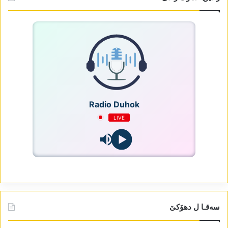
Radio Duhok
LIVE
سەقـا ل دھۆکێ