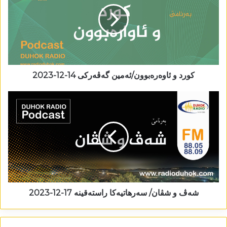
کورد و ئاوەرەبوون/ئەمین گەڤەرکی 14-12-2023
شەڤ و شڤان/ سەرھاتیەکا راستەقینە 17-12-2023