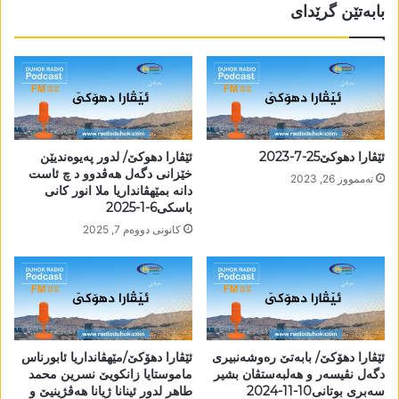
بابەتێن گرێدای
ئێڤارا دھوکێ25-7-2023
ئێڤارا دھوکێ/ لدور پەیوەندیێن
خێزانی دگەل ھەڤدوو د چ ئاست
تەممووز 26, 2023
دانە بمێھڤانداریا ملا انور کانی
باسکی6-1-2025
كانونی دووه‌م 7, 2025
ئێڤارا دھۆکێ/ بابەتێ رەوشەنبیری
ئێڤارا دھۆکێ/مێھڤانداریا ئابورناس
دگەل نڤیسەر و ھەلبەستڤان بشیر
ماموستایا زانکویێ نسرین محمد
سەبری بوتانی10-11-2024
طاھر لدور ئینانا ژیانا ھەڤژینیێ و