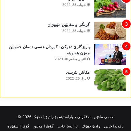
شوبات 28, 2022
گرنگی و مفایێین مێویژان:
شوبات 28, 2022
پارێزگارێ دھوکێ : کوردان ھەمی دەمان خەونێن
مەزن ھەبوینە.
كانونی یه‌كه‌م 10, 2023
مفایێن پێرپینێ
ئازار 25, 2022
ھەمی مافێن بەلاڤکرنێ د پاراستینە بۆ رادیۆیا دھۆک 2026 ©
ناڤه‌ندا خانی
رادیۆ دهۆك
ئاژانسا خانی
گۆڤارا مەتین
گۆڤارا سڤۆرە