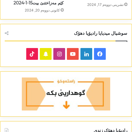
کێم مەزاختنێ بیت15-1-2024
تشرینی دووه‌م 17, 2024
كانونی دووه‌م 20, 2024
سوشیال میدیایا رادیۆیا دھۆک
TikTok
Snapchat
Instagram
YouTube
LinkedIn
Facebook
رادیۆیا دھۆک زندی