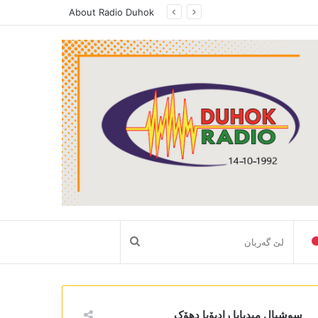
About Radio Duhok
لێ
گەریان
سوشیال میدیایا رادیۆیا دھۆک