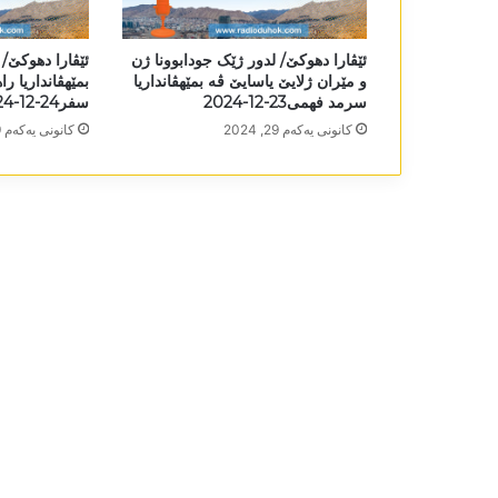
ئێڤارا دھوکێ/ لدور ژێک جودابوونا ژن
ئێڤارا دھوکێ/ 
و مێران ژلایێ یاسایێ ڤە بمێھڤانداریا
بمێھڤانداریا را
سرمد فھمی23-12-2024
سفر24-12-2024
كانونی یه‌كه‌م 29, 2024
كانونی یه‌كه‌م 29, 2024