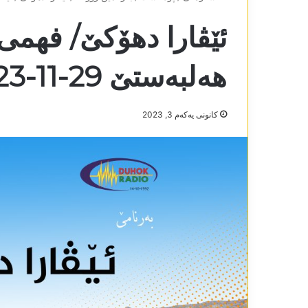
ئێڤارا دھۆکێ/ فھمی 
ھەلبەستێ 29-11-2023
كانونی یه‌كه‌م 3, 2023