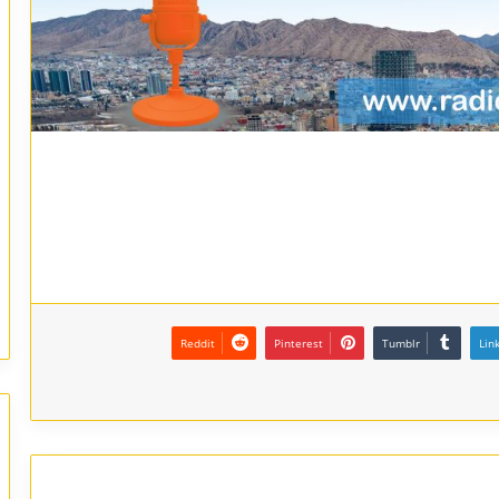
Reddit
Pinterest
Tumblr
Lin