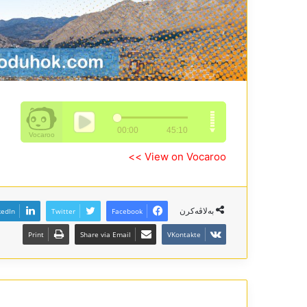
View on Vocaroo >>
بەلاڤەکرن
kedIn
Twitter
Facebook
Print
Share via Email
VKontakte