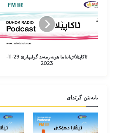
ئاکاپێلا/ژیانناما ھونەرمەند گولبھارێ 29-11-
2023
بابەتێن گرێدای