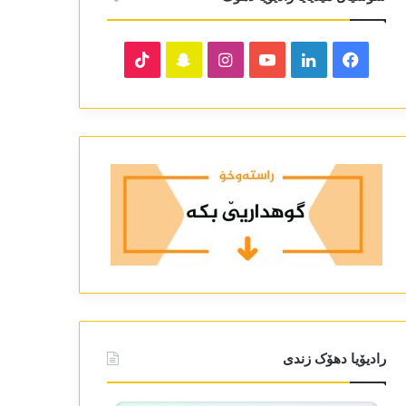
TikTok
Snapchat
Instagram
YouTube
LinkedIn
Facebook
رادیۆیا دھۆک زندی