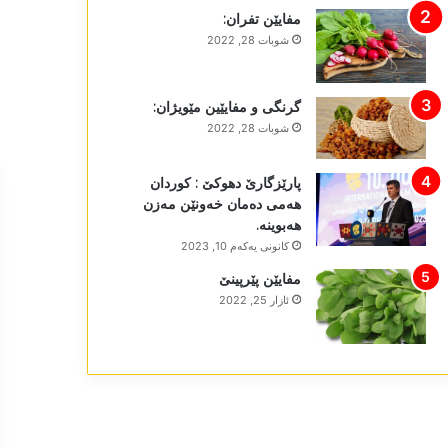
مفایێن تفران:
شوبات 28, 2022
گرنگی و مفایێین مێویژان:
شوبات 28, 2022
پارێزگارێ دھوکێ : کوردان
ھەمی دەمان خەونێن مەزن
ھەبوینە.
كانونی یه‌كه‌م 10, 2023
مفایێن پێرپینێ
ئازار 25, 2022