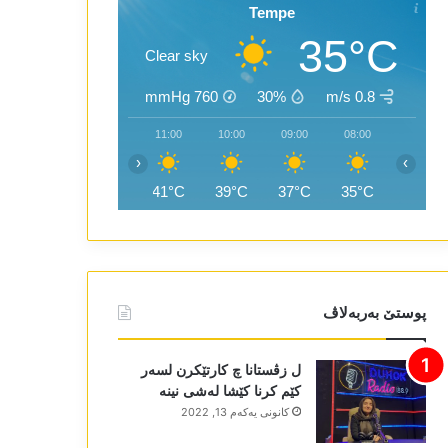
Tempe
35°C
Clear sky
mmHg
760
30%
0.8 m/s
13:00
12:00
11:00
10:00
09:00
08:00
‹
›
44°C
42°C
41°C
39°C
37°C
35°C
پوستێ بەربەلاڤ
ل زڤستانا چ کارتێکرن لسەر
کێم کرنا کێشا لەشی نینە
كانونی یه‌كه‌م 13, 2022