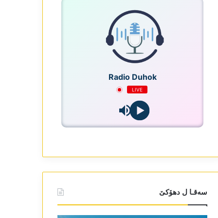
Radio Duhok
LIVE
سەقـا ل دھۆکێ