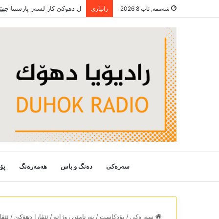
ب بریارا حکومەتا ھە رێما کور
شەممە, ئاب 8 2026
زانیاری
سەرەکی
دەنگ و باس
هەمەرەنگ
پۆ
سەرەکی
/
پۆدکاست
/
بەرنامێن روژانە
/
ئێڤارا دھۆکێ
/
ئێڤا