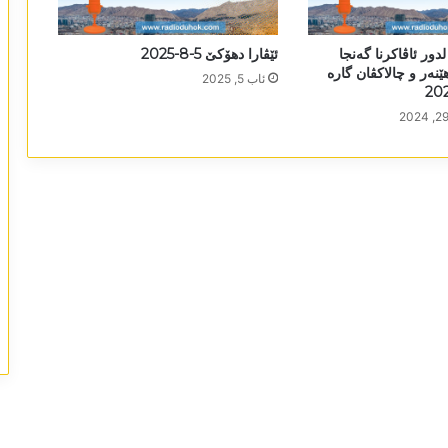
لدور ئاڤاکرنا گەنجا
ئێڤارا دھۆکێ 5-8-2025
ھێنەر و چالاکڤان گارە
ئاب 5, 2025