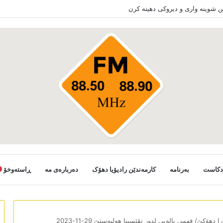
دستانی خەلکێ گوندێن سەر ب ئێدارا زاخو ڤە دشین سەرەدانا گوندیێن خو بکەن
دکاست
بەرنامە
کارمەندێن رادیۆیا دھۆک
دەربارەی مە
ڕاستەوخۆ
را دھۆکێ/ فھمی بالەیی لدور نڤێسینا ھەلبەستێ 29-11-2023