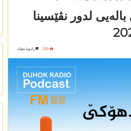
بالەیی لدور نڤێسینا
210
رادیۆیا دھۆک