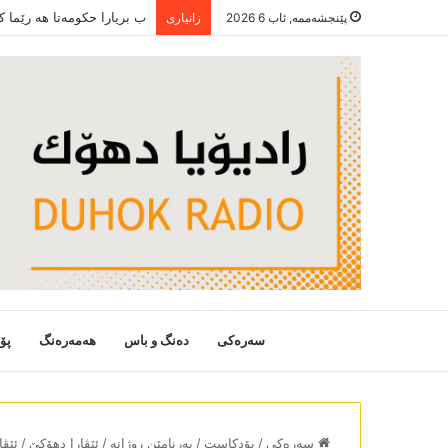
ب بریارا حکومەتا ھە رێما 
پێنجشەممە, ئاب 6 2026
زانیاری
سەرەکی
دەنگ و باس
هەمەرەنگ
پۆ
سەرەکی
/
پۆدکاست
/
بەرنامێن روژانە
/
ئێڤارا دھۆکێ
/