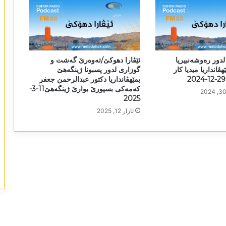
لدور رەوشەنبیریا
ئێڤارا دھوکێ/تەوەرێ گەشت و
ڤانداریا میدیا کار
گوزاری لدور پسبونا ژینگەھێ
بمێھڤانداریا دکتور عبدالرحمن جعفر
کەمەکی بسپورێ بوارێ ژینگەھێ11-3-
2025
ئازار 12, 2025