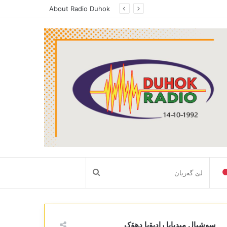
About Radio Duhok
لێ
گەریان
سوشیال میدیایا رادیۆیا دھۆک