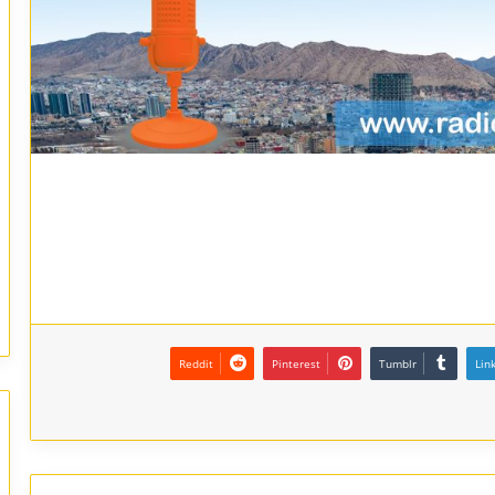
Reddit
Pinterest
Tumblr
Lin