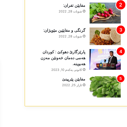
مفایێن تفران:
شوبات 28, 2022
گرنگی و مفایێین مێویژان:
شوبات 28, 2022
پارێزگارێ دھوکێ : کوردان
ھەمی دەمان خەونێن مەزن
ھەبوینە.
كانونی یه‌كه‌م 10, 2023
مفایێن پێرپینێ
ئازار 25, 2022