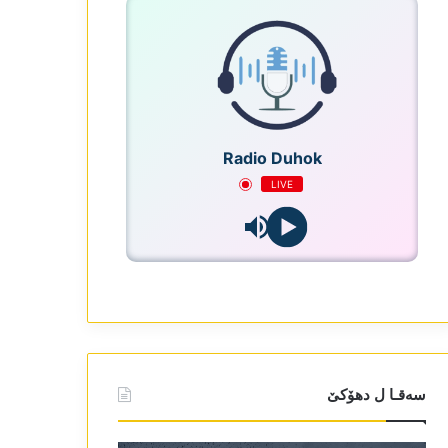
Radio Duhok
LIVE
سەقـا ل دھۆکێ