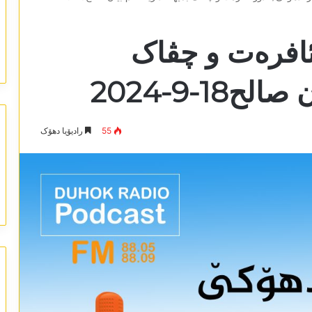
 ئافرەت و چڤاک
18-9-2024
55
رادیۆیا دھۆک