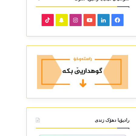
TikTok
Snapchat
Instagram
YouTube
LinkedIn
Facebook
رادیۆیا دھۆک زندی