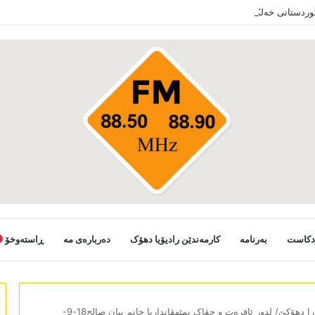
کوردستانی خەلکێ گوندێن سەر ب ئێدارا زاخو ڤە دشین سەرەدانا گوندیێن خو بکەن
دکاست
بەرنامە
کارمەندێن رادیۆیا دھۆک
دەربارەی مە
ڕاستەوخۆ
ئێڤارا دھۆکێ/ لدور ئافرەت و چڤاک بمێھڤانداریا خانم بیان صالح18-9-