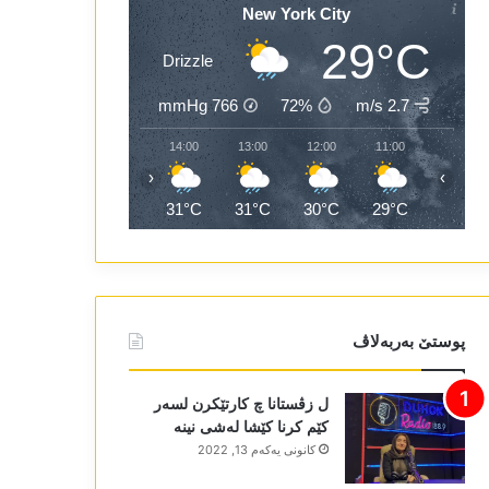
New York City
29°C
Drizzle
mmHg
766
72%
2.7 m/s
16:00
15:00
14:00
13:00
12:00
11:00
‹
›
32°C
31°C
31°C
31°C
30°C
29°C
پوستێ بەربەلاڤ
ل زڤستانا چ کارتێکرن لسەر
کێم کرنا کێشا لەشی نینە
كانونی یه‌كه‌م 13, 2022