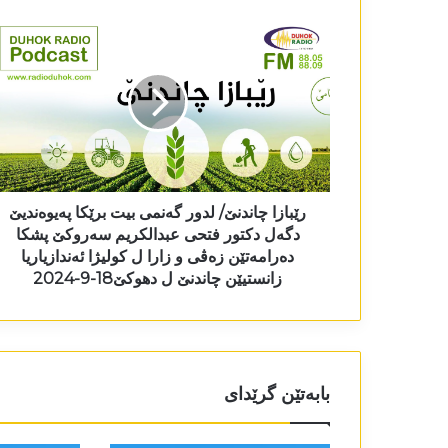
رێبازا چاندنێ/ لدور گەنمی بیت برێکا پەیوەندیێ
دگەل دکتور فتحی عبدالکریم سەروکێ پشکا
دەرامەتێن زەڤی و زارا ل کولیژا ئەندازیاریا
زانستیێن چاندنێ ل دھوکێ18-9-2024
بابەتێن گرێدای