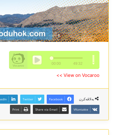
View on Vocaroo >>
بەلاڤەکرن
kedIn
Twitter
Facebook
Print
Share via Email
VKontakte