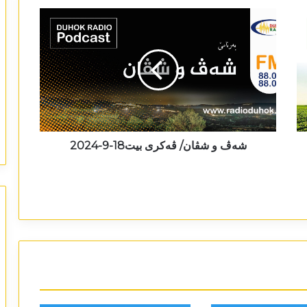
شەڤ و شڤان/ ڤەکری بيت18-9-2024