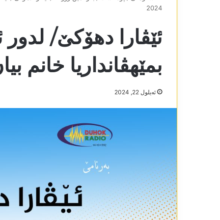
2024
ئێڤارا دھۆکێ/ لدور
بمێھڤانداریا خانم بیان صالح
ئه‌یلول 22, 2024