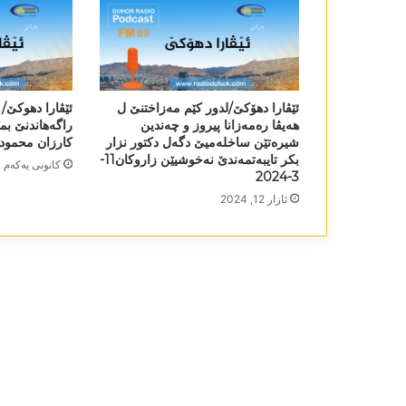
ئێڤارا دھۆکێ/لدور کێم مەزاختنێ ل
ئێڤارا دھوکێ/ 
ھەیڤا رەمەزانا پیروز و چەندین
راگەھاندنێ بمێھ
شیرەتێن ساخلەمیێ دگەل دکتور نزار
کارزان محمود29-12-2024
بکر تایبەتمەندێ نەخوشیێن زاروکان11-
كانونی یه‌كه‌م 30, 2024
3-2024
ئازار 12, 2024