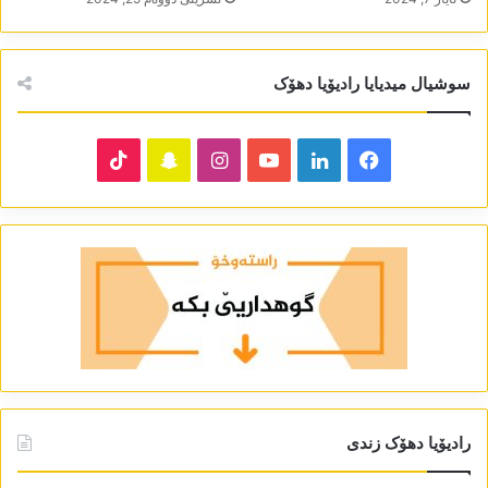
سوشیال میدیایا رادیۆیا دھۆک
TikTok
Snapchat
Instagram
YouTube
LinkedIn
Facebook
رادیۆیا دھۆک زندی