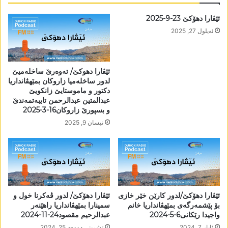
ئێڤارا دھۆکێ 23-9-2025
ئه‌یلول 27, 2025
ئێڤارا دھوکێ/ تەوەرێ ساخلەمیێ
لدور ساخلەمیا زاروکان بمێھڤانداریا
دکتور و ماموستایێ زانکویێ
عبدالمتین عبدالرحمن تایبەتمەندێ
و بسپورێ زاروکان16-3-2025
نیسان 9, 2025
ئێڤارا دھۆکێ/لدور کارێن خێر خازی
ئێڤارا دھۆکێ/ لدور ڤەکرنا خول و
بۆ پێشمەرگەی بمێھڤانداریا خانم
سمینارا بمێھڤانداریا راھێنەر
واجیدا رێکانی6-5-2024
عبدالرحیم مقصود24-11-2024
ئایار 7, 2024
تشرینی دووه‌م 25, 2024