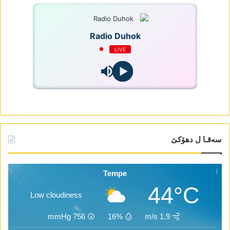
Radio Duhok
LIVE
سەقـا ل دھۆکێ
Tempe
44°C
Low cloudiness
mmHg
756
16%
1.9 m/s