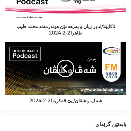
ئاکاپێلا/لدور ژیان و بەرھەمێن ھونەرمەند محمد طيب
طاهر21-2-2024
شەڤ و شڤان/ یێ ڤەکریە21-2-2024
بابەتێن گرێدای