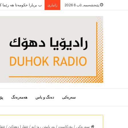
ب بریارا حکومەتا ھە رێما 
پێنجشەممە, ئاب 6 2026
زانیاری
سەرەکی
دەنگ و باس
هەمەرەنگ
پۆ
سەرەکی
/
پۆدکاست
/
بەرنامێن روژانە
/
ئێڤارا دھۆکێ
/
ئێڤا