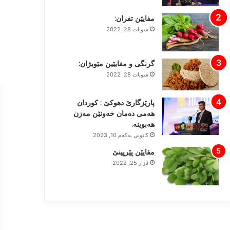
مفایێن تفران:
شوبات 28, 2022
گرنگی و مفایێین مێویژان:
شوبات 28, 2022
پارێزگارێ دھوکێ : کوردان
ھەمی دەمان خەونێن مەزن
ھەبوینە.
كانونی یه‌كه‌م 10, 2023
مفایێن پێرپینێ
ئازار 25, 2022