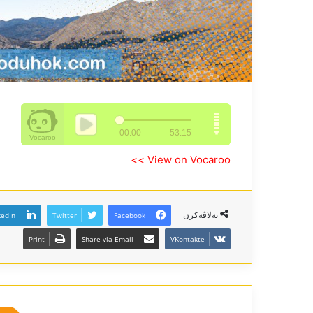
View on Vocaroo >>
بەلاڤەکرن
kedIn
Twitter
Facebook
Print
Share via Email
VKontakte