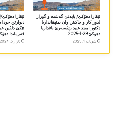
ئێڤارا دھۆکێ/ بابەتێ گەشت و گوزار
ئێڤارا دھۆکێ/ل
لدور کار و چاکیێن وان بمێھڤانداریا
دبوارێن جودا دا
دکتور امجد عبید رێڤەبەرێ باغداریا
ئێکێ دلڤین عب
دھوکێ28-1-2025
فەرماندا دھۆکێ4-3-24
شوبات 1, 2025
ئازار 5, 2024