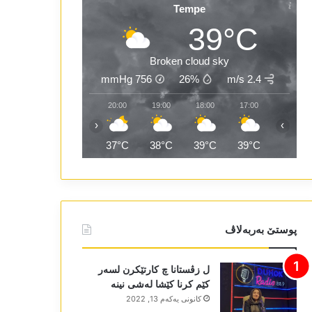
Tempe
39°C
Broken cloud sky
mmHg
756
26%
2.4 m/s
22:00
21:00
20:00
19:00
18:00
17:00
‹
›
36°C
36°C
37°C
38°C
39°C
39°C
پوستێ بەربەلاڤ
ل زڤستانا چ کارتێکرن لسەر
کێم کرنا کێشا لەشی نینە
كانونی یه‌كه‌م 13, 2022