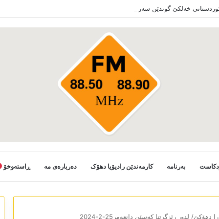
کوردستانی خەلکێ گوندێن سەر ب ئێدارا زاخو ڤە دشین سەرەدانا گوندیێن خو بکەن
دکاست
بەرنامە
کارمەندێن رادیۆیا دھۆک
دەربارەی مە
ڕاستەوخۆ
را دھۆکێ/ لدور رێزگرتنا کەسێن دانعەمر25-2-2024