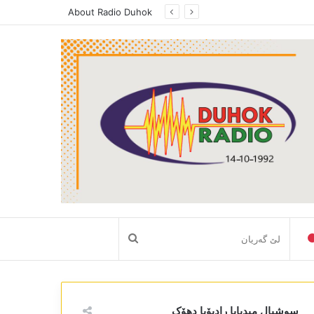
About Radio Duhok
لێ
گەریان
سوشیال میدیایا رادیۆیا دھۆک