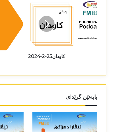
کاودان25-2-2024
بابەتێن گرێدای