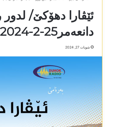
ئێڤارا دھۆکێ/ لدور 
دانعەمر25-2-2024
شوبات 27, 2024