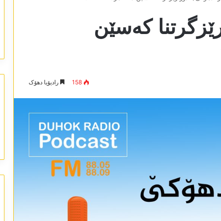
رێزگرتنا کەسێن
158
رادیۆیا دھۆک