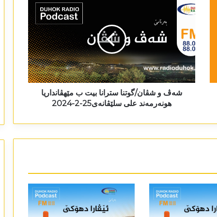
شەڤ و شڤان/گوتنا سترانا بیت ب مێھڤانداریا
ھونەرمەند علی سلێڤانەی25-2-2024