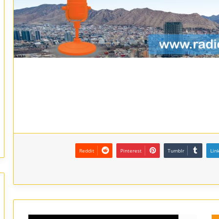
Reddit
Pinterest
Tumblr
Lin