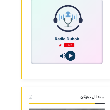
Radio Duhok
LIVE
سەقـا ل دھۆکێ