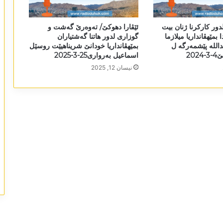
دور کارکرنا ژنان بیت
ئێڤارا دھوکێ/ تەوەرێ گەشت و
 بمێھڤانداریا میلازما
گوزاری لدور ھاتنا گەشتیاران
داللە پێشمەرگە ل
بمێھڤانداریا خودانێ شریناھیێت روسێل
20
اسماعیل بەرواری25-3-2025
نیسان 12, 2025