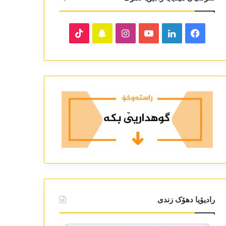
TikTok
Snapchat
Instagram
YouTube
LinkedIn
Facebook
رادیۆیا دھۆک زندی