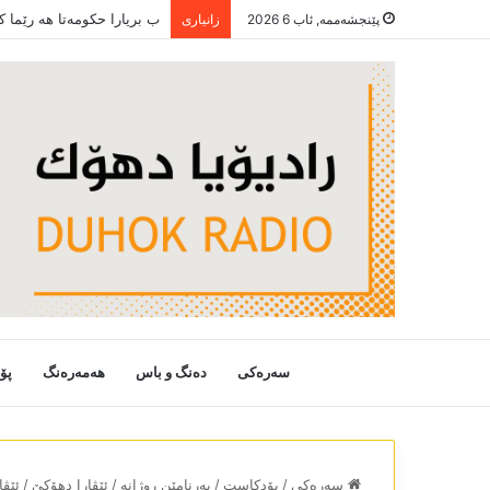
ھەر سترانەک چێرۆکەکە
پێنجشەممە, ئاب 6 2026
زانیاری
سەرەکی
دەنگ و باس
هەمەرەنگ
پۆ
سەرەکی
/
پۆدکاست
/
بەرنامێن روژانە
/
ئێڤارا دھۆکێ
/
ئێڤا