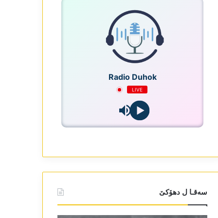
Radio Duhok
LIVE
سەقـا ل دھۆکێ