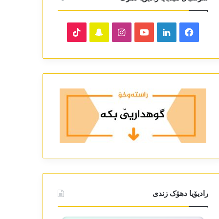
TikTok
Snapchat
Instagram
YouTube
LinkedIn
Facebook
رادیۆیا دھۆک زندی