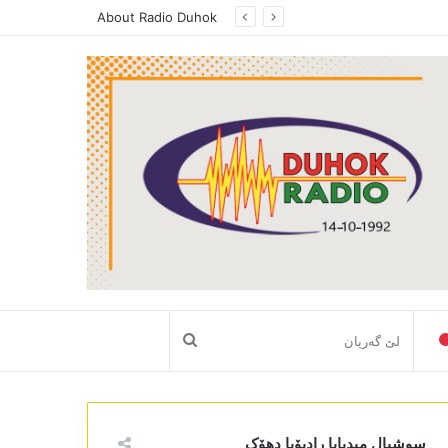
About Radio Duhok
لێ
گەریان
سوشیال میدیایا رادیۆیا دھۆک