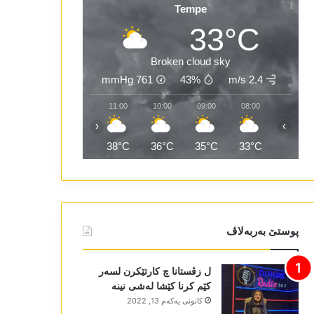
Tempe
33°C
Broken cloud sky
mmHg
761
43%
2.4 m/s
13:00
12:00
11:00
10:00
09:00
08:00
‹
›
41°C
40°C
38°C
36°C
35°C
33°C
پوستێ بەربەلاڤ
ل زڤستانا چ کارتێکرن لسەر
کێم کرنا کێشا لەشی نینە
كانونی یه‌كه‌م 13, 2022