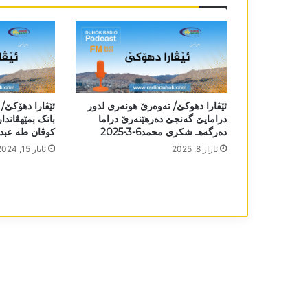
ئێڤارا دھوکێ/ تەوەرێ ھونەری لدور
ئێڤارا دھۆکێ/
درامایێ گەنجێ دەرھێنەرێ دراما
بانک بمێھڤاندا
دەرگەهـ شکری محمد6-3-2025
کوڤان طه عبداللە13-5
ئازار 8, 2025
ئایار 15, 2024