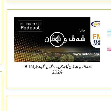
شەڤ و شڤان/ڤەکریە دگەل گوھدارا14-8-
2024