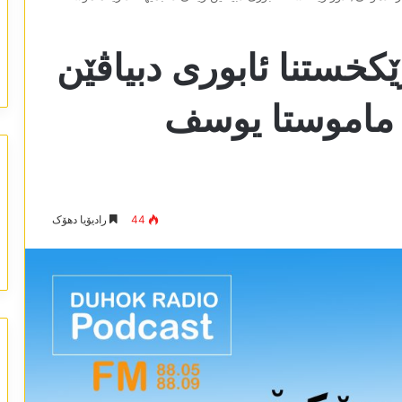
ێکخستنا ئابوری دبیاڤێن
یا ماموستا یوسف
44
رادیۆیا دھۆک