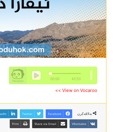
View on Vocaroo >>
بەلاڤەکرن
kedIn
Twitter
Facebook
Print
Share via Email
VKontakte