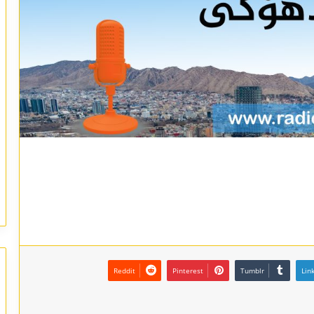
Reddit
Pinterest
Tumblr
Lin