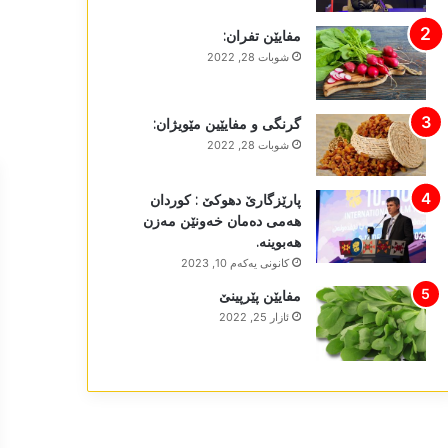
مفایێن تفران:
شوبات 28, 2022
گرنگی و مفایێین مێویژان:
شوبات 28, 2022
پارێزگارێ دھوکێ : کوردان
ھەمی دەمان خەونێن مەزن
ھەبوینە.
كانونی یه‌كه‌م 10, 2023
مفایێن پێرپینێ
ئازار 25, 2022