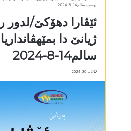
یوسف سالم14-8-2024
ئێڤارا دھۆکێ/لدور ر
ژیانێ دا بمێھڤاندار
سالم14-8-2024
ئاب 20, 2024