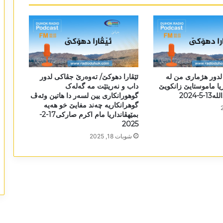
 لدور ھژماری من لە
ئێڤارا دھوکێ/ تەوەرێ جڤاکی لدور
ریا ماموستایێ زانکویێ
داب و نەریتێت مە گەلەک
-2024
گوھورانکاری یین لسەر دا ھاتین وئەڤ
گوھرانکاریە چەند مفایێ خو ھەیە
بمێھڤانداریا مام اکرم صارکی17-2-
2025
شوبات 18, 2025