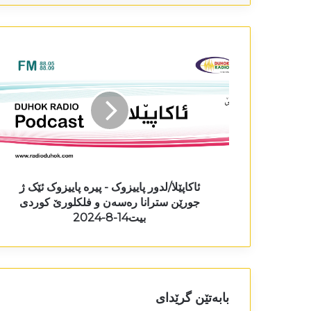
ئاکاپێلا/لدور پاییزوک - پیرە پاییزوک ئێک ژ
جورێن سترانا رەسەن و فلکلورێ کوردی
بیت14-8-2024
بابەتێن گرێدای