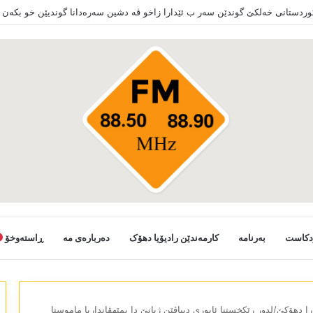
دکاست
بەرنامە
کارمەندێن رادیۆیا دھۆک
دەربارەی مە
ڕاستەوخۆ
را دھۆکێ/لدور رێکخستنا ئابوری دبیاڤێن ژیانێ دا بمێھڤانداریا ماموستا