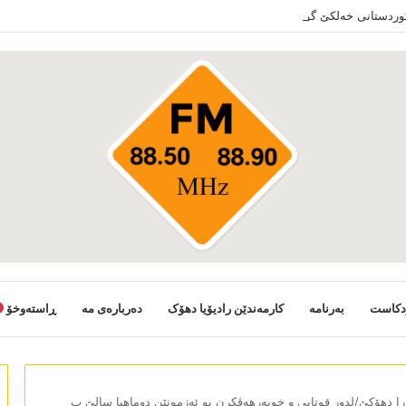
کوردستانی خەلکێ گوندێن سەر ب ئێدارا زاخو ڤە دشین سەرەدانا گوندیێن خو بکەن
دکاست
بەرنامە
کارمەندێن رادیۆیا دھۆک
دەربارەی مە
ڕاستەوخۆ
را دھۆکێ/لدور قوتابی و خوبەرھەڤکرن بو ئەزمونێن دوماھیا سالێ ب