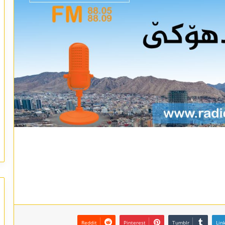
Reddit
Pinterest
Tumblr
Lin