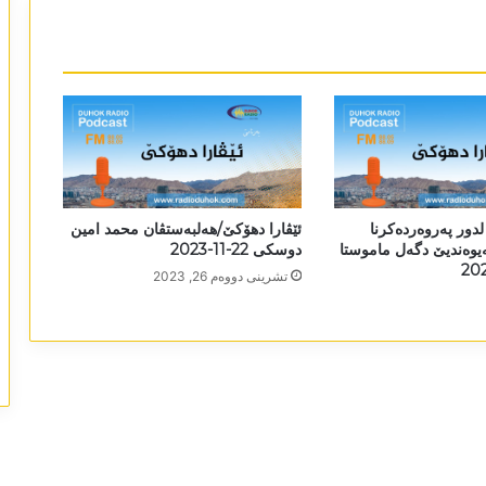
لدور پەروەردەکرنا
ئێڤارا دھۆکێ/ھەلبەستڤان محمد امین
ەیوەندیێ دگەل ماموستا
دوسکی 22-11-2023
تشرینی دووه‌م 26, 2023