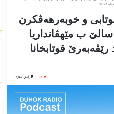
قوتابی و خوبەرھەڤکرن
 سالێ ب مێھڤانداریا
رێڤەبەرێ قوتابخانا
134
رادیۆیا دھۆک