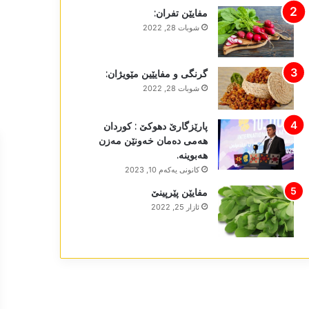
مفایێن تفران:
شوبات 28, 2022
گرنگی و مفایێین مێویژان:
شوبات 28, 2022
پارێزگارێ دھوکێ : کوردان
ھەمی دەمان خەونێن مەزن
ھەبوینە.
كانونی یه‌كه‌م 10, 2023
مفایێن پێرپینێ
ئازار 25, 2022