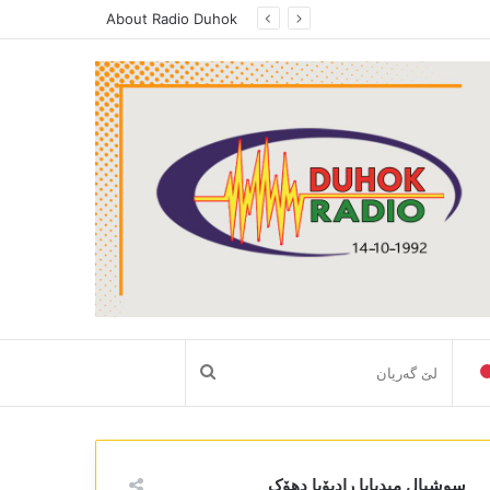
About Radio Duhok
لێ
گەریان
سوشیال میدیایا رادیۆیا دھۆک