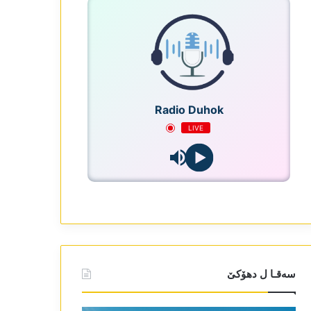
Radio Duhok
LIVE
سەقـا ل دھۆکێ