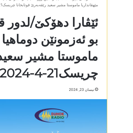
مێھڤانداریا ماموستا مشیر سعید رێڤەبەرێ قوتابخانا چریسک21-4-2024
ئێڤارا دھۆکێ/لدور 
بو ئەزمونێن دوماھیا
ماموستا مشیر سعید 
چریسک21-4-2024
نیسان 23, 2024