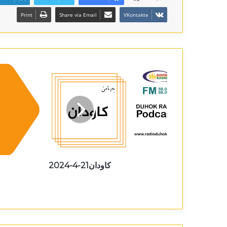
Print
Share via Email
VKontakte
کاودان21-4-2024