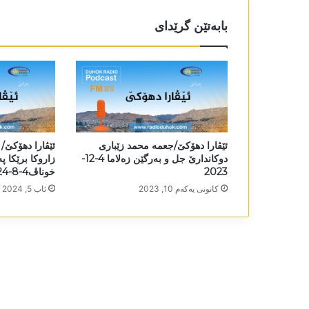
بابەتێن گرێدای
ئێڤارا دھۆکێ/جعمە محمد زێباری
ئێڤارا دھۆکێ/ 
دوکاندارێ جل و بەرگێن زەلاما 4-12-
زاروکا برێکا پ
2023
خوناڤ4-8-2024
كانونی یه‌كه‌م 10, 2023
ئاب 5, 2024