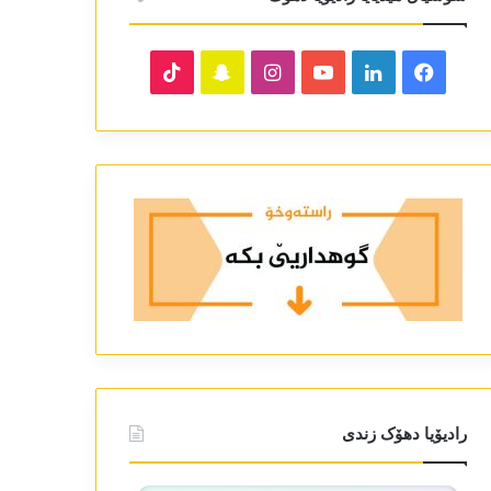
TikTok
Snapchat
Instagram
YouTube
LinkedIn
Facebook
رادیۆیا دھۆک زندی