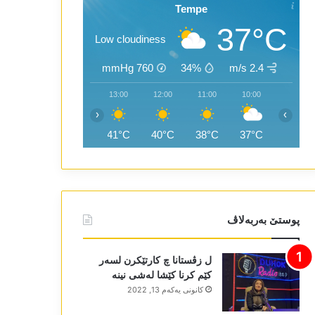
Tempe
37°C
Low cloudiness
mmHg
760
34%
2.4 m/s
15:00
14:00
13:00
12:00
11:00
10:00
‹
›
42°C
42°C
41°C
40°C
38°C
37°C
پوستێ بەربەلاڤ
ل زڤستانا چ کارتێکرن لسەر
کێم کرنا کێشا لەشی نینە
كانونی یه‌كه‌م 13, 2022