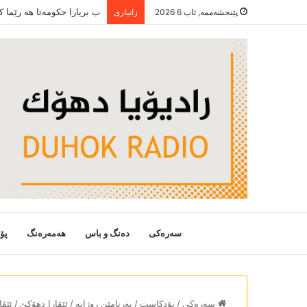
ب بریارا حکومەتا ھە رێما 
پێنجشەممە, ئاب 6 2026
زانیاری
سەرەکی
دەنگ و باس
هەمەرەنگ
پۆ
سەرەکی
/
پۆدکاست
/
بەرنامێن روژانە
/
ئێڤارا دھۆکێ
/
ئێڤا