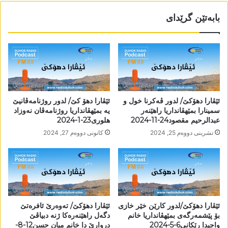
بابەتێن گرێدای
ئێڤارا دھۆکێ/ لدور ڤەکرنا خول و
ئێڤارا دھۆ کێ/ لدور روژنامەڤانیێ
سمینارا بمێھڤانداریا راھێنەر
یە بمێھڤانداریا روژنامەڤان نەوزاد
عبدالرحیم مقصود24-11-2024
ھلوری23-1-2024
تشرینی دووه‌م 25, 2024
كانونی دووه‌م 27, 2024
ئێڤارا دھۆکێ/لدور کارێن خێر خازی
ئێڤارا دھۆکێ/ تەوەرێ ئافرەتێ
بۆ پێشمەرگەی بمێھڤانداریا خانم
دگەل راھێنەرەکا ژنە دبیاڤێ
واجیدا رێکانی6-5-2024
دروارێ دا خانم میان حسن12-8-