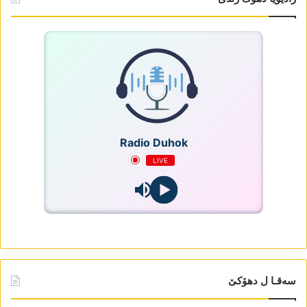
Radio Duhok
LIVE
سەقـا ل دھۆکێ