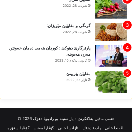
شوبات 28, 2022
گرنگی و مفایێین مێویژان:
شوبات 28, 2022
پارێزگارێ دھوکێ : کوردان ھەمی دەمان خەونێن
مەزن ھەبوینە.
كانونی یه‌كه‌م 10, 2023
مفایێن پێرپینێ
ئازار 25, 2022
ھەمی مافێن بەلاڤکرنێ د پاراستینە بۆ رادیۆیا دھۆک 2026 ©
ناڤه‌ندا خانی
رادیۆ دهۆك
ئاژانسا خانی
گۆڤارا مەتین
گۆڤارا سڤۆرە