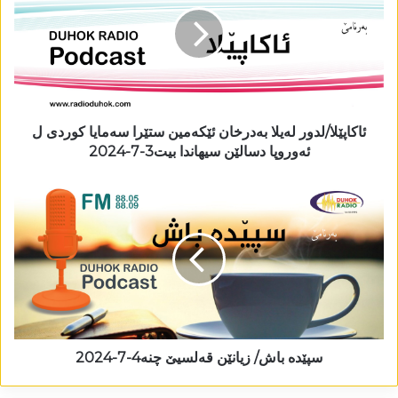
ئاکاپێلا/لدور لەیلا بەدرخان ئێکەمین ستێرا سەمایا کوردی ل
ئەوروپا دسالێن سیھاندا بیت3-7-2024
سپێدە باش/ زیانێن قەلسیێ چنە4-7-2024