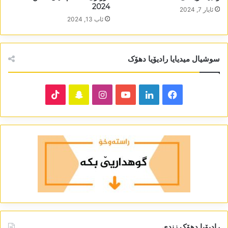
2024
ئایار 7, 2024
ئاب 13, 2024
سوشیال میدیایا رادیۆیا دھۆک
TikTok
Snapchat
Instagram
YouTube
LinkedIn
Facebook
رادیۆیا دھۆک زندی