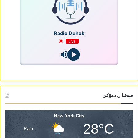
Radio Duhok
LIVE
سەقـا ل دھۆکێ
New York City
28°C
Rain