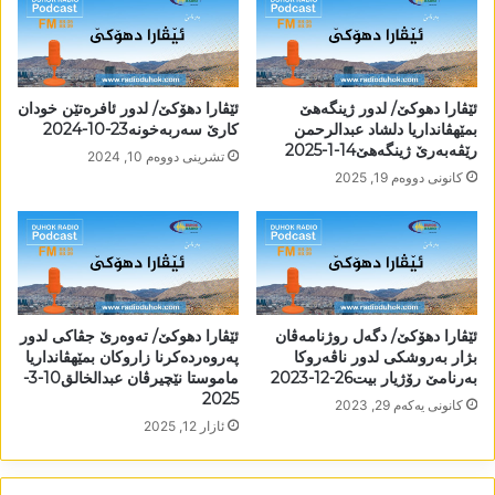
ئێڤارا دھوکێ/ لدور ژینگەھێ
ئێڤارا دھۆکێ/ لدور ئافرەتێن خودان
بمێھڤانداریا دلشاد عبدالرحمن
کارێ سەربەخونە23-10-2024
رێڤەبەرێ ژینگەھێ14-1-2025
تشرینی دووه‌م 10, 2024
كانونی دووه‌م 19, 2025
ئێڤارا دھۆکێ/ دگەل روژنامەڤان
ئێڤارا دھوکێ/ تەوەرێ جڤاکی لدور
بژار بەروشکی لدور ناڤەروکا
پەروەردەکرنا زاروکان بمێھڤانداریا
بەرنامێ رۆژیار بیت26-12-2023
ماموستا نێچیرڤان عبدالخالق10-3-
2025
كانونی یه‌كه‌م 29, 2023
ئازار 12, 2025