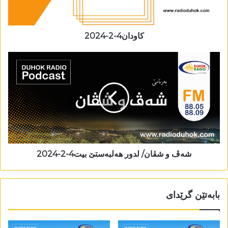
کاودان4-2-2024
شەڤ و شڤان/ لدور ھەلبەستێ بیت4-2-2024
بابەتێن گرێدای