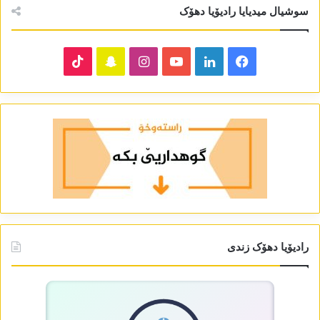
سوشیال میدیایا رادیۆیا دھۆک
TikTok
Snapchat
Instagram
YouTube
LinkedIn
Facebook
رادیۆیا دھۆک زندی