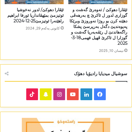
ئێڤارا دھوکێ / تەوەرێ گەشت و
ئێڤارا دھوکێ/ لدور نەخوشیا
گوزاری لدور ل ئاکرێ چ بەرھەڤی
ئوتیزمێ بمێھڤانداریا ئورفا ابراھیم
دھێنە کرن بو روژا نەوروزێ وبرێکا
راھێنەرا ئوتیزمێ25-12-2024
پەیوەندیێ دگەل بەرپرسێ پشکا
كانونی یه‌كه‌م 29, 2024
راگەھاندنێ ل رێڤەبەریا گەشت و
گوزارا ل ئاکرێ ڤھیل فھمی18-3-
2025
نیسان 10, 2025
سوشیال میدیایا رادیۆیا دھۆک
TikTok
Snapchat
Instagram
YouTube
LinkedIn
Facebook