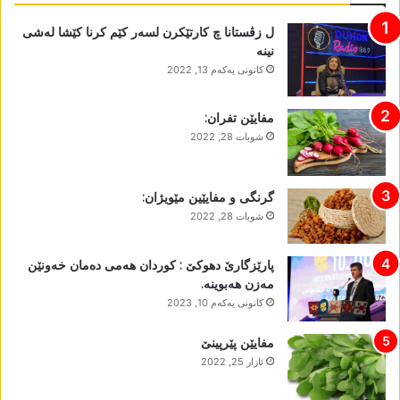
ل زڤستانا چ کارتێکرن لسەر کێم کرنا کێشا لەشی
نینە
كانونی یه‌كه‌م 13, 2022
مفایێن تفران:
شوبات 28, 2022
گرنگی و مفایێین مێویژان:
شوبات 28, 2022
پارێزگارێ دھوکێ : کوردان ھەمی دەمان خەونێن
مەزن ھەبوینە.
كانونی یه‌كه‌م 10, 2023
مفایێن پێرپینێ
ئازار 25, 2022