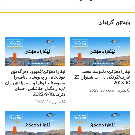
بابەتێن گرێدای
ئێڤارا دھۆکێ/ماموستا محمد
ئێڤارا دھۆکێ/ڤەبوونا دەرگەھێن
عارف/گرنگی دان ب شینوارا 23-
قوتابخانێ و پەیوەندی دناڤبەرا
10-2023
ماموستا و قوتابیا و سەمیانانێن وان
/دیدار دگەل جڤاکناس احسان
تشرینی یه‌كه‌م 28, 2023
دێرکی18-9-2023
ئه‌یلول 24, 2023