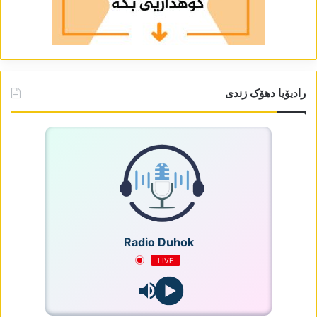
رادیۆیا دھۆک زندی
Radio Duhok
LIVE