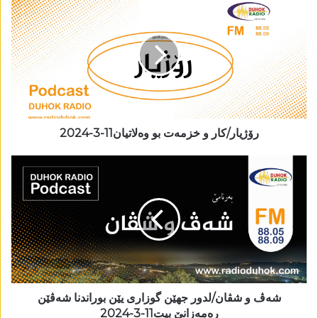
رۆژیار/کار و خزمەت بو وەلاتیان11-3-2024
شەڤ و شڤان/لدور جھێن گوزاری یێن بوراندنا شەڤێن
رەمەزانێ بیت11-3-2024