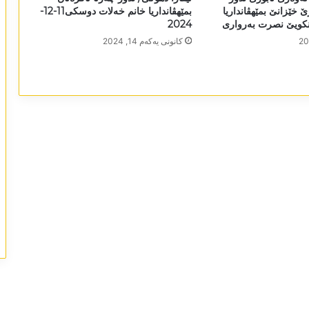
ێ خێزانێ بمێھڤانداریا
بمێھڤانداریا خانم خەلات دوسکی11-12-
نکویێ نصرت بەرواری
2024
كانونی یه‌كه‌م 14, 2024