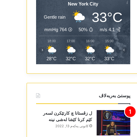
New York City
33°C
Gentle rain
mmHg
764
50%
4.1 m/s
20:00
19:00
18:00
17:00
16:00
15:00
‹
›
26°C
26°C
28°C
32°C
32°C
33°C
پوستێ بەربەلاڤ
ل زڤستانا چ کارتێکرن لسەر
کێم کرنا کێشا لەشی نینە
كانونی یه‌كه‌م 13, 2022