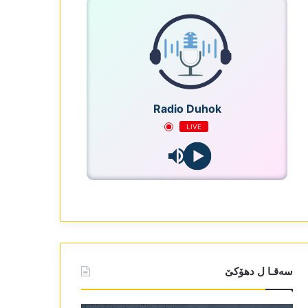
Radio Duhok
LIVE
سەقـا ل دھۆکێ