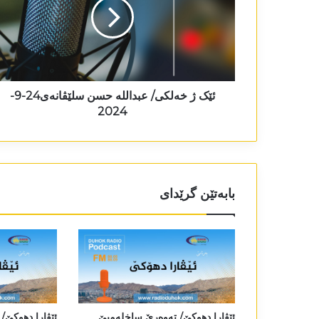
ئێک ژ خەلکی/ عبداللە حسن سلێڤانەی24-9-
2024
بابەتێن گرێدای
ئێڤارا دھوکێ/ تەوەرێ ساخلەمیێ
ئێڤارا دھوکێ/ 