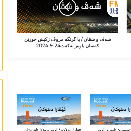
شەڤ و شڤان / یا گرنگە مروڤ ژکیش جورێن
کەسان باوەر نەکەت24-9-2024
تەوەرێ ئابوری لدور
ئێڤارا دھۆکێ/ لدور چەژنا ئافرەتان