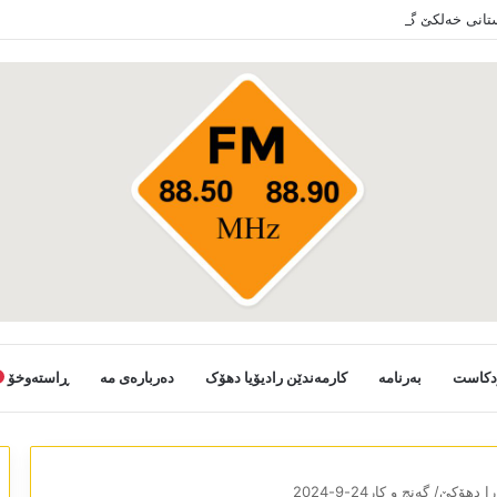
ستانی خەلکێ گوندێن سەر ب ئێدارا زاخو ڤە دشین سەرەدانا گوندیێن خو بکەن
دکاست
بەرنامە
کارمەندێن رادیۆیا دھۆک
دەربارەی مە
ڕاستەوخۆ
ا دھۆکێ/ گەنج و کار24-9-2024