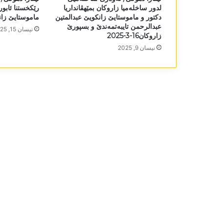
لدور ساخلەمیا زاروکان بمێھڤانداریا
رێکخستنا ئابور
دکتور و ماموستایێ زانکویێ عبدالمتین
ماموستایێ زا
عبدالرحمن تایبەتمەندێ و بسپورێ
نیسان 15, 2025
زاروکان16-3-2025
نیسان 9, 2025