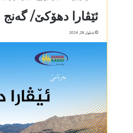
ئێڤارا دھۆکێ/ گەنج و کار24-
ئه‌یلول 28, 2024