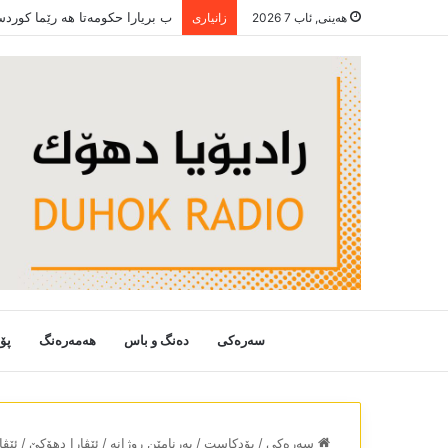
ب بریارا حکومەتا ھە رێما کورد
هەینی, ئاب 7 2026
زانیاری
سەرەکی
دەنگ و باس
هەمەرەنگ
پۆ
سەرەکی
/
پۆدکاست
/
بەرنامێن روژانە
/
ئێڤارا دھۆکێ
/
ئێڤار