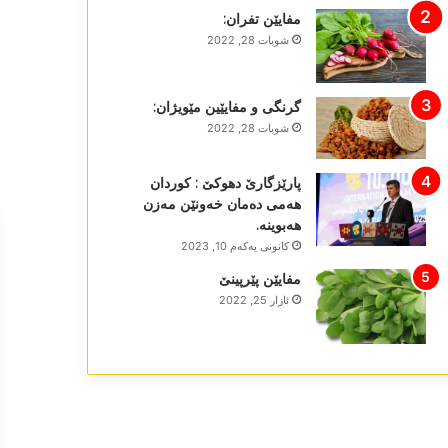
مفایێن تفران:
شوبات 28, 2022
گرنگی و مفایێین مێویژان:
شوبات 28, 2022
پارێزگارێ دھوکێ : کوردان
ھەمی دەمان خەونێن مەزن
ھەبوینە.
كانونی یه‌كه‌م 10, 2023
مفایێن پێرپینێ
ئازار 25, 2022