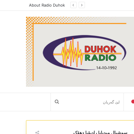
About Radio Duhok
لێ
گەریان
سوشیال میدیایا رادیۆیا دھۆک