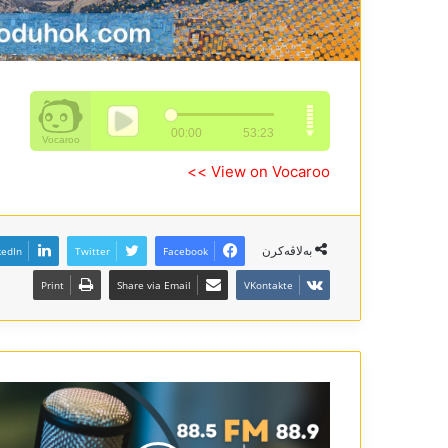
View on Vocaroo >>
بەلاڤەکرن
kedIn
Twitter
Facebook
Print
Share via Email
VKontakte