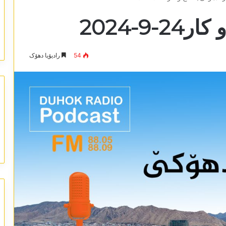
9-2024
54
رادیۆیا دھۆک