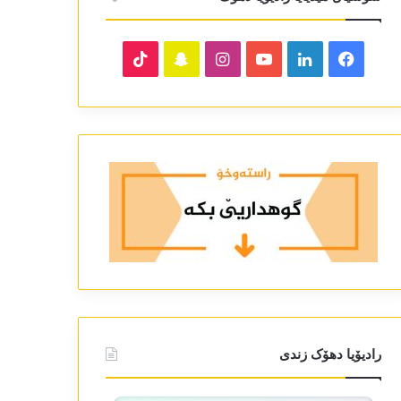
TikTok
Snapchat
Instagram
YouTube
LinkedIn
Facebook
رادیۆیا دھۆک زندی