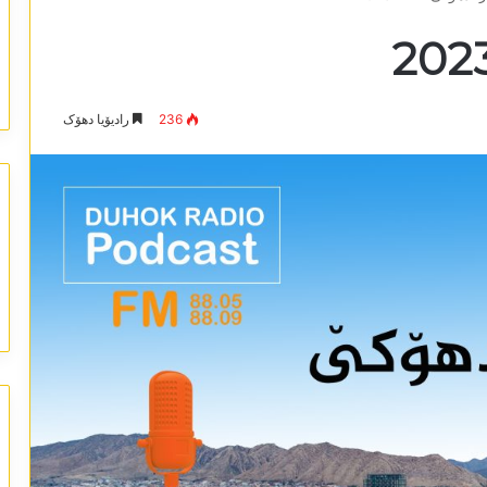
236
رادیۆیا دھۆک