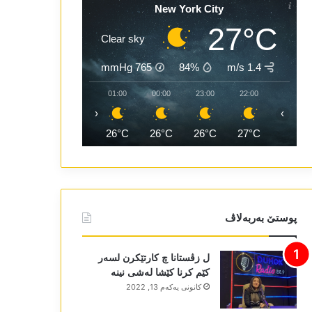
New York City
27°C
Clear sky
mmHg
765
84%
1.4 m/s
03:00
02:00
01:00
00:00
23:00
22:00
‹
›
25°C
25°C
26°C
26°C
26°C
27°C
پوستێ بەربەلاڤ
ل زڤستانا چ کارتێکرن لسەر
کێم کرنا کێشا لەشی نینە
كانونی یه‌كه‌م 13, 2022