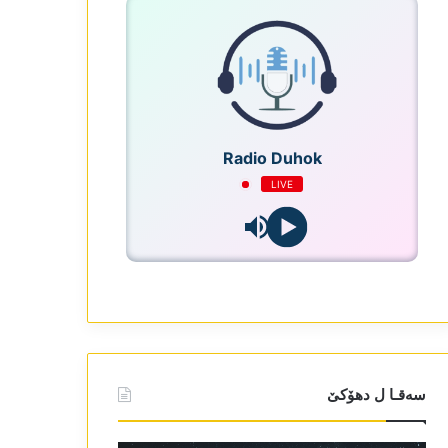
Radio Duhok
LIVE
سەقـا ل دھۆکێ