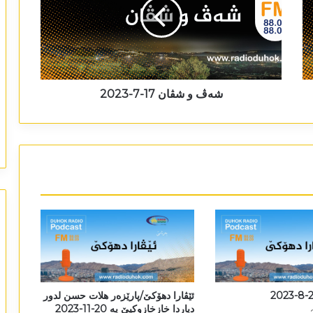
شەڤ و شڤان 17-7-2023
ئێڤارا دھۆکێ/پارێزەر ھلات حسن لدور
دیاردا خازخازوکیێ یە 20-11-2023