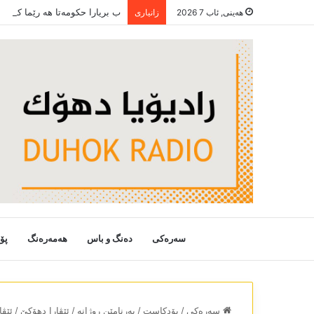
ب بریارا حکومەتا ھە رێما کورد
هەینی, ئاب 7 2026
زانیاری
سەرەکی
دەنگ و باس
هەمەرەنگ
پۆ
سەرەکی
/
پۆدکاست
/
بەرنامێن روژانە
/
ئێڤارا دھۆکێ
/
ئێڤارا