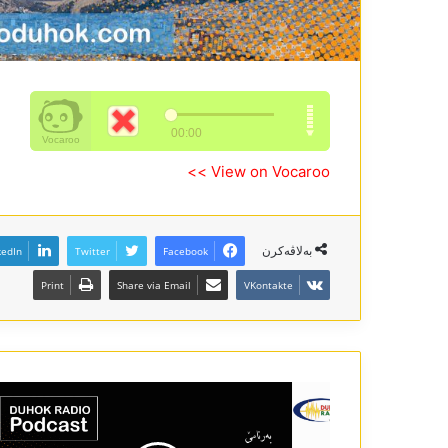
View on Vocaroo >>
بەلاڤەکرن
kedIn
Twitter
Facebook
Print
Share via Email
VKontakte