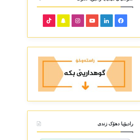
TikTok
Snapchat
Instagram
YouTube
LinkedIn
Facebook
رادیۆیا دھۆک زندی