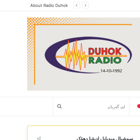
About Radio Duhok
لێ
گەریان
سوشیال میدیایا رادیۆیا دھۆک