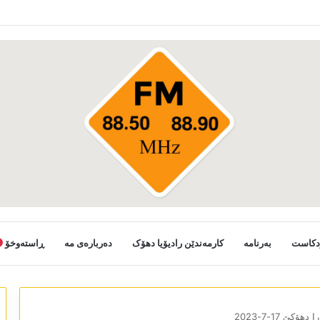
ستانی خەلکێ گوندێن سەر ب ئێدارا زاخو ڤە دشین سەرەدانا گوندیێن خو بکەن
دکاست
بەرنامە
کارمەندێن رادیۆیا دھۆک
دەربارەی مە
ڕاستەوخۆ
 دھۆکێ 17-7-2023