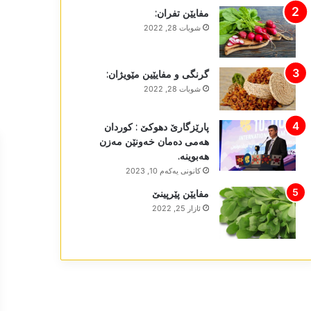
مفایێن تفران:
شوبات 28, 2022
گرنگی و مفایێین مێویژان:
شوبات 28, 2022
پارێزگارێ دھوکێ : کوردان
ھەمی دەمان خەونێن مەزن
ھەبوینە.
كانونی یه‌كه‌م 10, 2023
مفایێن پێرپینێ
ئازار 25, 2022