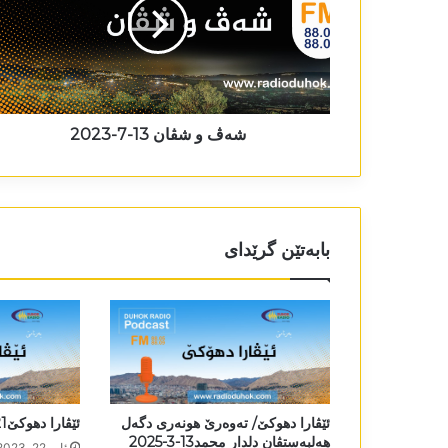
شەڤ و شڤان 13-7-2023
بابەتێن گرێدای
ئێڤارا دھوکێ/ تەوەرێ ھونەری دگەل
ئێڤارا دھوکێ21-8-2023
ھەلبەستڤان دلدار محمد13-3-2025
ئاب 22, 2023