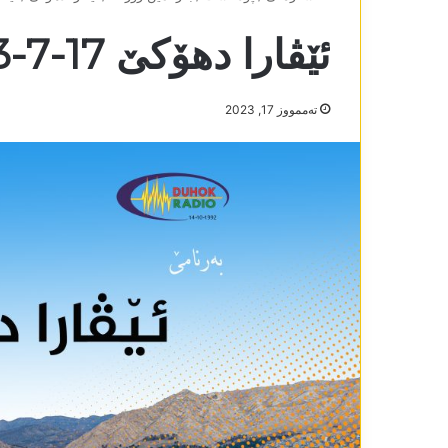
ئێڤارا دھۆکێ 17-7-2023
تەممووز 17, 2023