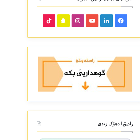
TikTok
Snapchat
Instagram
YouTube
LinkedIn
Facebook
رادیۆیا دھۆک زندی