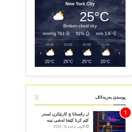
New York City
25°C
Broken cloud sky
mmHg
763
91%
1.6 m/s
06:00
05:00
04:00
03:00
02:00
01:00
‹
›
24°C
24°C
25°C
25°C
25°C
25°C
پوستێ بەربەلاڤ
ل زڤستانا چ کارتێکرن لسەر
کێم کرنا کێشا لەشی نینە
كانونی یه‌كه‌م 13, 2022