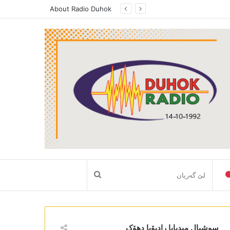
About Radio Duhok
لێ
گەریان
سوشیال میدیایا رادیۆیا دھۆک