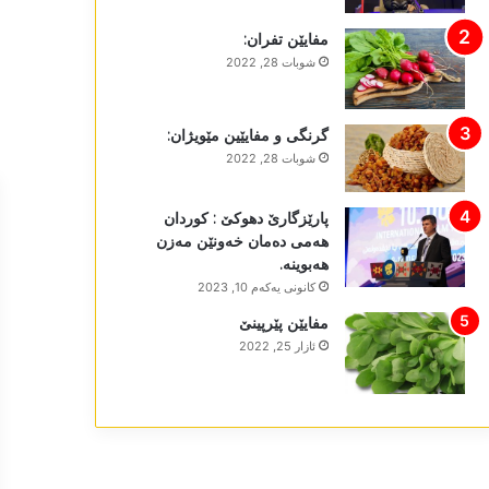
مفایێن تفران:
شوبات 28, 2022
گرنگی و مفایێین مێویژان:
شوبات 28, 2022
پارێزگارێ دھوکێ : کوردان
ھەمی دەمان خەونێن مەزن
ھەبوینە.
كانونی یه‌كه‌م 10, 2023
مفایێن پێرپینێ
ئازار 25, 2022