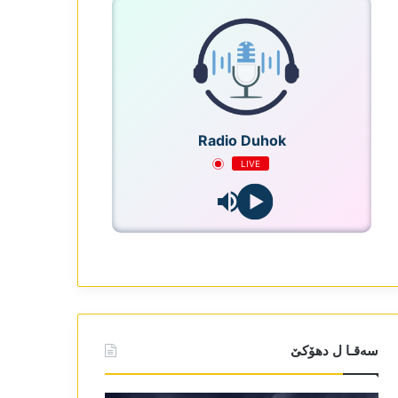
Radio Duhok
LIVE
سەقـا ل دھۆکێ