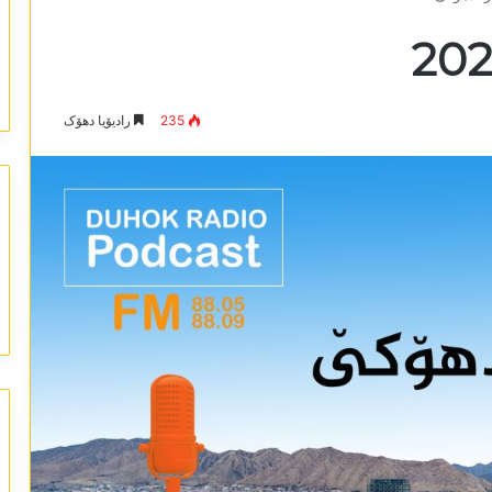
235
رادیۆیا دھۆک