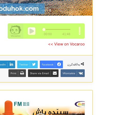
View on Vocaroo >>
بەلاڤەکرن
kedIn
Twitter
Facebook
Print
Share via Email
VKontakte