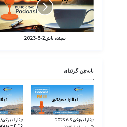
سپێدە باش2-8-2023
بابەتێن گرێدای
ئێڤارا دھۆکێ 5-6-2025
ئێڤارا دھوکێ/ 
٢٠٢٥ – دوماھیک خەلەکە1-1-2025
حوزه‌یران 5, 2025