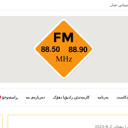
دستانی خەلکێ گوندێن سەر ب ئێدارا زاخو ڤە دشین سەرەدانا گوندیێن خو بکەن
دکاست
بەرنامە
کارمەندێن رادیۆیا دھۆک
دەربارەی مە
ڕاستەوخۆ
 دھۆکێ 2-8-2023