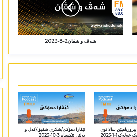
شەڤ و شڤان2-8-2023
پیروزباھیێن سالا نوی
ئێڤارا دھۆکێ/شکری شفیق/کەل و
پەلێن ئێکسپایر3-10-2023