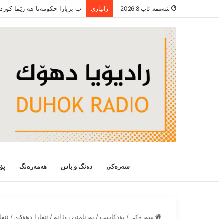
ب بریارا حکومەتا ھە رێما کور
شەممە, ئاب 8 2026
زانیاری
سەرەکی
دەنگ و باس
هەمەرەنگ
پۆ
سەرەکی
/
پۆدکاست
/
بەرنامێن روژانە
/
ئێڤارا دھۆکێ
/
ئێڤارا