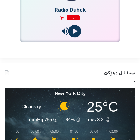
Radio Duhok
LIVE
سەقـا ل دھۆکێ
New York City
25°C
Clear sky
mmHg
765
94%
3.3 m/s
07:00
06:00
05:00
04:00
03:00
02:00