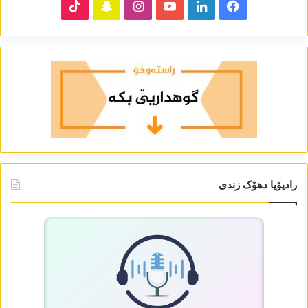
TikTok
Snapchat
Instagram
YouTube
LinkedIn
Facebook
رادیۆیا دھۆک زندی