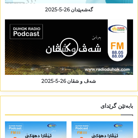
گەشەپێدان 26-5-2025
شەڤ و شڤان 26-5-2025
بابەتێن گرێدای