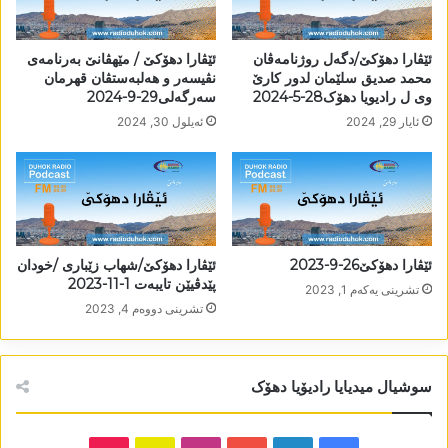
ئێڤارا دھۆکێ/دگەل روژنامەڤان
ئێڤارا دھۆکێ / مێھڤانێ بەرنامەی
محمد صدیق سلێمان لدور کارێ
نڤیسەر و ھەلبەستڤان قھرمان
وی ل رادیویا دھۆک28-5-2024
سەرگەلی29-9-2024
ئایار 29, 2024
ئه‌یلول 30, 2024
ئێڤارا دھۆکێ26-9-2023
ئێڤارا دھۆکێ/شھاب زێباری /خودان
پێدڤیێن تایبەت 1-11-2023
تشرینی یه‌كه‌م 1, 2023
تشرینی دووه‌م 4, 2023
سوشیال میدیایا رادیۆیا دھۆک