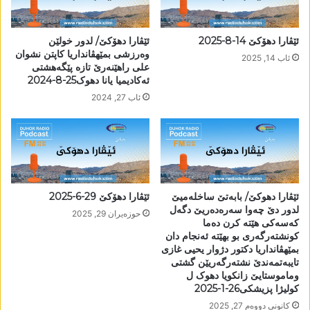
ئێڤارا دھۆکێ 14-8-2025
ئێڤارا دھۆکێ/ لدور خولێن
وەرزشی بمێھڤانداریا کاپتن نشوان
ئاب 14, 2025
علی راھێنەرێ تازە پێگەھشتی
ئەکادیمیا یانا دھوک25-8-2024
ئاب 27, 2024
ئێڤارا دھوکێ/ بابەتێ ساخلەمیێ
ئێڤارا دھۆکێ 29-6-2025
لدور دێ چەوا سەرەدەریێ دگەل
حوزه‌یران 29, 2025
کەسەکی ھێتە کرن دەما
کونشتەرگەری بو بھێتە ئەنجام دان
بمێھڤانداریا دکتور دژوار یحیی غازی
تایبەتمەندێ نشتەرگەریێن گشتی
وماموستایێ زانکویا دھوک ل
کولیژا پزیشکی26-1-2025
كانونی دووه‌م 27, 2025