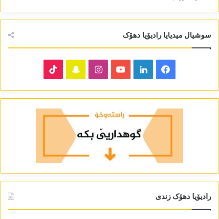
سوشیال میدیایا رادیۆیا دھۆک
TikTok
Snapchat
Instagram
YouTube
LinkedIn
Facebook
رادیۆیا دھۆک زندی