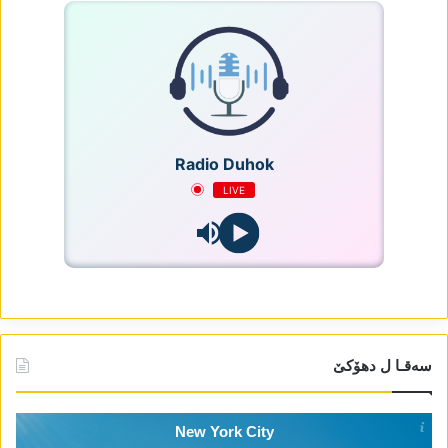
Radio Duhok
LIVE
سەقـا ل دھۆکێ
New York City