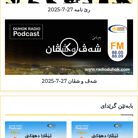
رێ نامە 27-7-2025
شەڤ و شڤان 27-7-2025
بابەتێن گرێدای