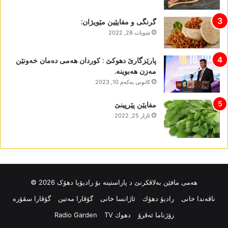
گرنگی و مفایێین مێویژان:
شوبات 28, 2022
پارێزگارێ دھوکێ : کوردان ھەمی دەمان خەونێن
مەزن ھەبوینە.
كانونی یه‌كه‌م 10, 2023
مفایێن پێرپینێ
ئازار 25, 2022
ھەمی مافێن بەلاڤکرنێ د پاراستینە بۆ رادیۆیا دھۆک 2026 ©
ناڤه‌ندا خانی
رادیۆ دهۆك
ئاژانسا خانی
گۆڤارا مەتین
گۆڤارا سڤۆرە
رۆژناما ئەڤرۆ
دهوك TV
Radio Garden