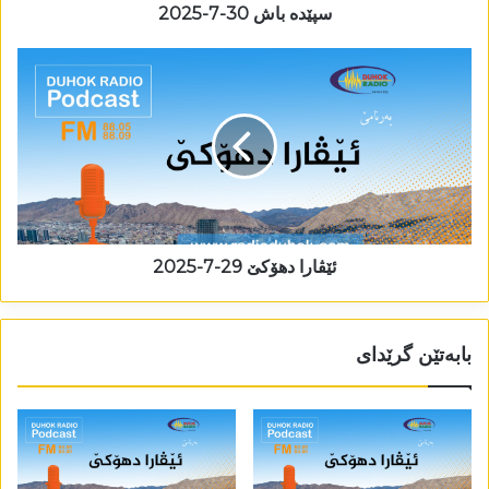
سپێدە باش 30-7-2025
ئێڤارا دھۆکێ 29-7-2025
بابەتێن گرێدای