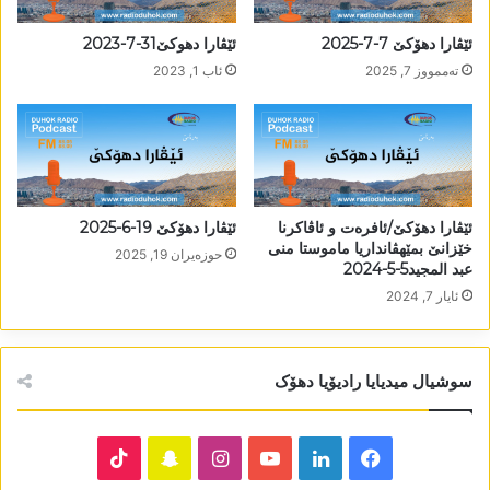
ئێڤارا دھۆکێ 7-7-2025
ئێڤارا دھوکێ31-7-2023
تەممووز 7, 2025
ئاب 1, 2023
ئێڤارا دھۆکێ/ئافرەت و ئاڤاکرنا
ئێڤارا دھۆکێ 19-6-2025
خێزانێ بمێھڤانداریا ماموستا منی
حوزه‌یران 19, 2025
عبد المجید5-5-2024
ئایار 7, 2024
سوشیال میدیایا رادیۆیا دھۆک
TikTok
Snapchat
Instagram
YouTube
LinkedIn
Facebook