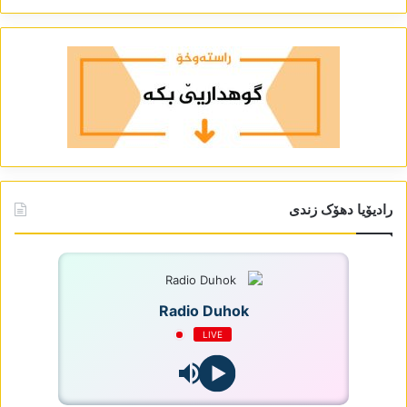
رادیۆیا دھۆک زندی
Radio Duhok
LIVE