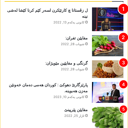
ل زڤستانا چ کارتێکرن لسەر کێم کرنا کێشا لەشی
نینە
كانونی یه‌كه‌م 13, 2022
مفایێن تفران:
شوبات 28, 2022
گرنگی و مفایێین مێویژان:
شوبات 28, 2022
پارێزگارێ دھوکێ : کوردان ھەمی دەمان خەونێن
مەزن ھەبوینە.
كانونی یه‌كه‌م 10, 2023
مفایێن پێرپینێ
ئازار 25, 2022