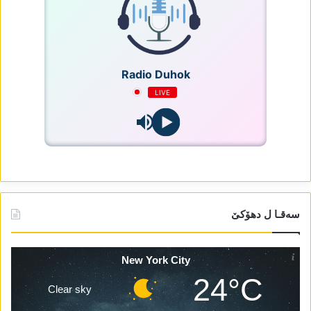
Radio Duhok
LIVE
سەقـا ل دھۆکێ
New York City
24°C
Clear sky