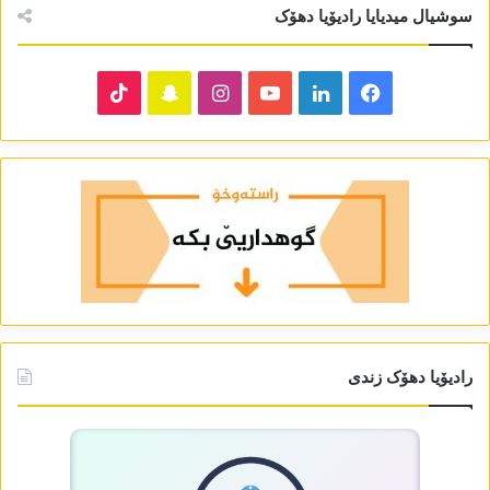
سوشیال میدیایا رادیۆیا دھۆک
TikTok
Snapchat
Instagram
YouTube
LinkedIn
Facebook
رادیۆیا دھۆک زندی