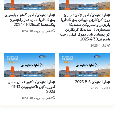
ئێڤارا دھوکێ/ لدور ئێکێ ئەیارێ
ئێڤارا دھوکێ/ لدور گەنج و باوەریێ
روژا کرێکارێن جیھانێ بمێھڤانداریا
بمێھڤانداریا حمزە تمر راھێنەرێ
پارێزەر و سەروکێ سەندیکا
پێگەھشتنا گەنجا12-11-2024
بینەسازی ل سەندیکا کرێکارێن
تشرینی دووه‌م 18, 2024
کوردستانێ تایێ دھوک کیڤی رجب
بامەرنی30-4-2025
ئایار 1, 2025
ئێڤارا دھۆکێ 5-8-2025
ئێڤارا دھۆکێ/ دکتور عدنان حسن
لدور یەکێن ئاکنجیبوونێ 13-11-
ئاب 5, 2025
2023
تشرینی دووه‌م 18, 2023