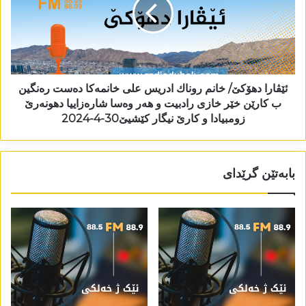
ئێڤارا دھۆکێ/ خانم روناك ادریس علی خانمەکا دەست رەنگین
ب کارێن خێر خازی رادبیت و ھەر وەسا شارەزاییا دھونەرێ
زومبیادا و کارێ نیگار کێشیێ30-4-2024
بابەتێن گرێدای