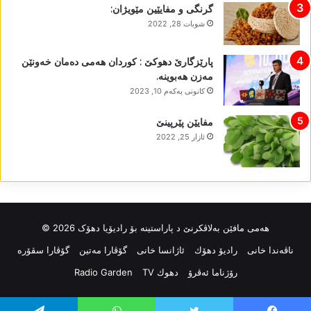
گرنگی و مفایێین مێویژان:
شوبات 28, 2022
پارێزگارێ دھوکێ : کوردان ھەمی دەمان خەونێن
مەزن ھەبوینە.
كانونی یه‌كه‌م 10, 2023
مفایێن پێرپینێ
ئازار 25, 2022
ھەمی مافێن بەلاڤکرنێ د پاراستینە بۆ رادیۆیا دھۆک 2026 ©
ناڤه‌ندا خانی
رادیۆ دهۆك
ئاژانسا خانی
گۆڤارا مەتین
گۆڤارا سڤۆرە
رۆژناما ئەڤرۆ
دهوك TV
Radio Garden