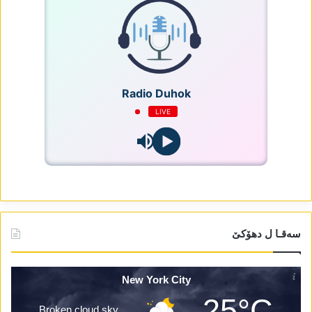
Radio Duhok
LIVE
سەقـا ل دھۆکێ
New York City
25°C
Broken cloud sky