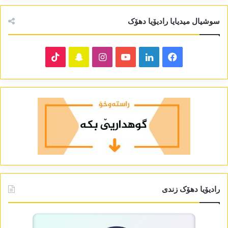
سوشیال میدیایا رادیۆیا دھۆک
TikTok
Snapchat
Instagram
YouTube
LinkedIn
Facebook
رادیۆیا دھۆک زندی