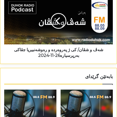
شەڤ و شڤان/ کی ژ پەروەردە و رەوشەنبیریا جڤاکی
بەرپرسیارە26-11-2024
بابەتێن گرێدای