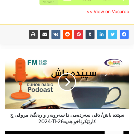
View on Vocaroo >>
سپێدە باش/ دڤی سەردەمی دا سەروبەر و رەنگێ مروڤی چ
کارتێکرناخو ھەیە26-11-2024