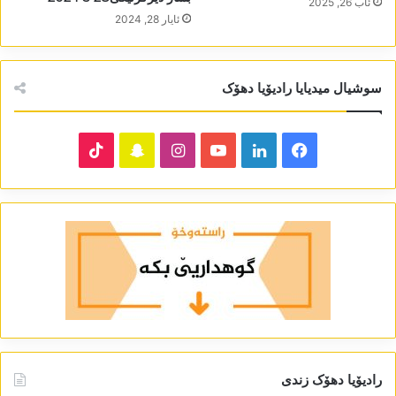
ئاب 26, 2025
ئایار 28, 2024
سوشیال میدیایا رادیۆیا دھۆک
TikTok
Snapchat
Instagram
YouTube
LinkedIn
Facebook
رادیۆیا دھۆک زندی