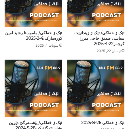
ئێک ژ خەلکی/ ئێک ژ زیندانیێت
ئێک ژ خەلکی/ ماموستا رشید امین
سیاسی صديق حاجی میرزا
کورەمارکی4-2-2025
کوچەر22-4-2025
شوبات 4, 2025
نیسان 22, 2025
ئێک ژ خەلکی 26-8-2025
ئێک ژ خەلکی/ پێشمەرگێ دێرین
بشار دێرگژنیکی28-5-2024