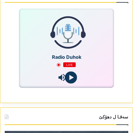
Radio Duhok
LIVE
سەقـا ل دھۆکێ