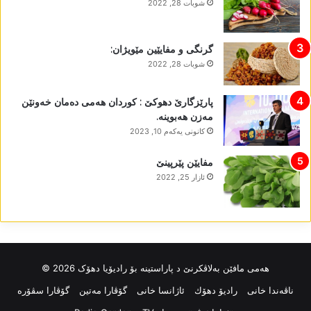
شوبات 28, 2022
گرنگی و مفایێین مێویژان:
شوبات 28, 2022
پارێزگارێ دھوکێ : کوردان ھەمی دەمان خەونێن
مەزن ھەبوینە.
كانونی یه‌كه‌م 10, 2023
مفایێن پێرپینێ
ئازار 25, 2022
ھەمی مافێن بەلاڤکرنێ د پاراستینە بۆ رادیۆیا دھۆک 2026 ©
ناڤه‌ندا خانی
رادیۆ دهۆك
ئاژانسا خانی
گۆڤارا مەتین
گۆڤارا سڤۆرە