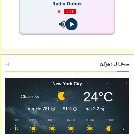
Radio Duhok
LIVE
سەقـا ل دھۆکێ
New York City
24°C
Clear sky
mmHg
761
91%
3.2 m/s
10:00
09:00
08:00
07:00
06:00
05:00
‹
›