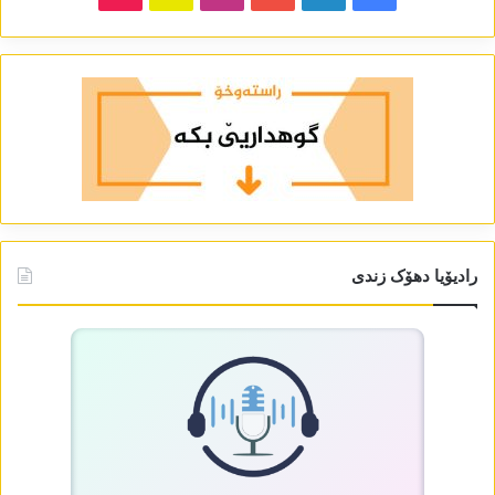
رادیۆیا دھۆک زندی