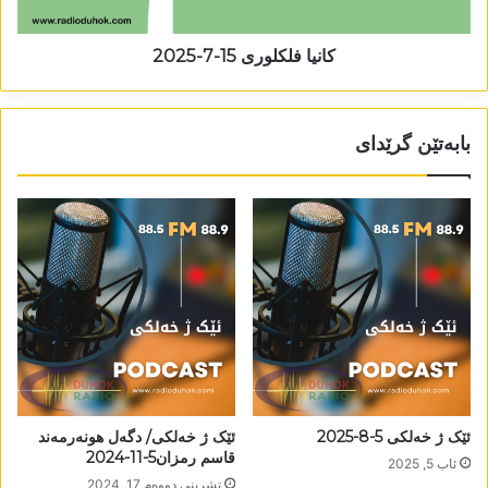
کانیا فلکلوری 15-7-2025
بابەتێن گرێدای
ئێک ژ خەلکی 5-8-2025
ئێک ژ خەلکی/ دگەل ھونەرمەند
قاسم رمزان5-11-2024
ئاب 5, 2025
تشرینی دووه‌م 17, 2024