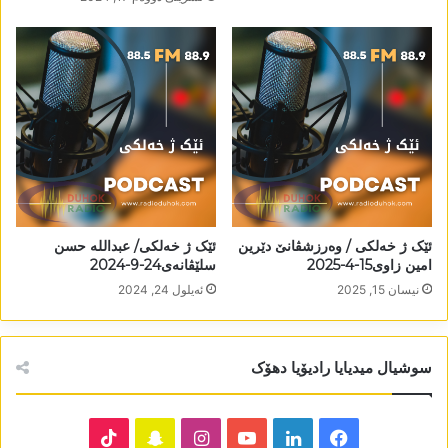
ئێک ژ خەلکی / وەرزشڤانێ دێرین
ئێک ژ خەلکی/ عبداللە حسن
امین زاوی15-4-2025
سلێڤانەی24-9-2024
نیسان 15, 2025
ئه‌یلول 24, 2024
سوشیال میدیایا رادیۆیا دھۆک
TikTok
Snapchat
Instagram
YouTube
LinkedIn
Facebook