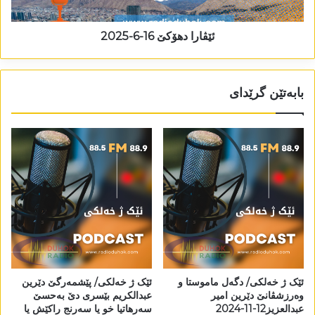
ئێڤارا دھۆکێ 16-6-2025
بابەتێن گرێدای
ئێک ژ خەلکی/ دگەل ماموستا و
ئێک ژ خەلکی/ پێشمەرگێ دێرین
وەرزشڤانێ دێرین امیر
عبدالکریم بێسری دێ بەحسێ
عبدالعزیز12-11-2024
سەرھاتیا خو یا سەرنج راکێش یا