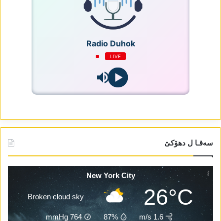
Radio Duhok
LIVE
سەقـا ل دھۆکێ
New York City
26°C
Broken cloud sky
mmHg
764
87%
1.6 m/s