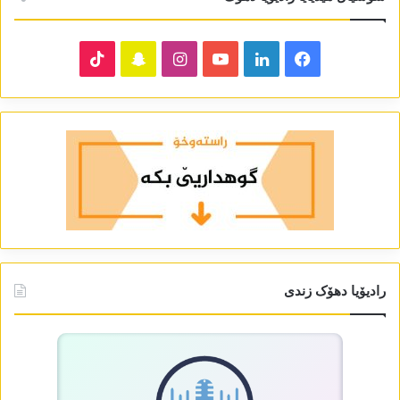
TikTok
Snapchat
Instagram
YouTube
LinkedIn
Facebook
رادیۆیا دھۆک زندی