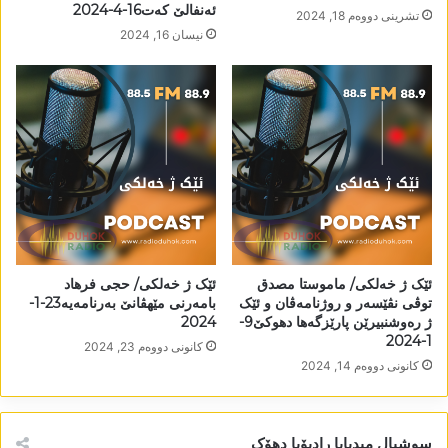
ئەنفالێ کەت16-4-2024
تشرینی دووه‌م 18, 2024
نیسان 16, 2024
ئێک ژ خەلکی/ ماموستا مصدق
ئێک ژ خەلکی/ حجی فرھاد
توڤی نڤێسەر و روژنامەڤان و ئێک
بامەرنی مێھڤانێ بەرنامەیە23-1-
ژ رەوشنبیرێن پارێزگەھا دھوکێ9-
2024
1-2024
كانونی دووه‌م 23, 2024
كانونی دووه‌م 14, 2024
سوشیال میدیایا رادیۆیا دھۆک