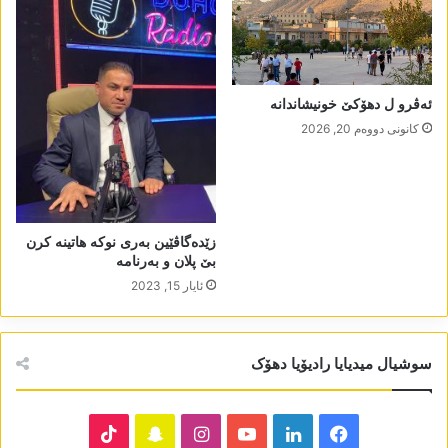
ئەڤرو ل دھۆکێ خونیشاندانە
كانونی دووه‌م 20, 2026
زێدەگاڤێین بەری نوکە ھاتینە کرن
بێ پلان و بەرنامە
ئایار 15, 2023
سوشیال میدیایا رادیۆیا دھۆک
TikTok
Snapchat
Instagram
YouTube
LinkedIn
Facebook