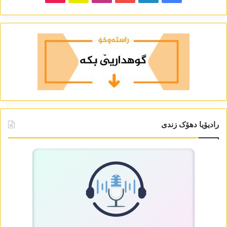
رادیۆیا دھۆک زندی