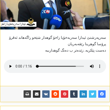
سەرپەرشتێ ئیدارا سەربەخۆیا زاخۆ گوھدار شێخو راگەھاند ئەڤرۆ
پرۆسا گوھرینا رێڤەبەریان
دەست پێکریە. زێدەتر ب دەنگ گوھدارببە