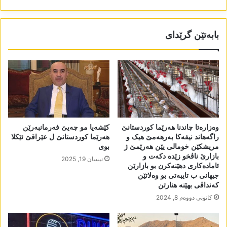
بابەتێن گرێدای
وەزارەتا چاندنا ھەرێما کوردستانێ
کێشەیا مو چەیێ فەرمانبەرێن
راگەھاند نیفەکا بەرھەمێ ھیک و
ھەرێما کوردستانێ ل عێراقێ ئێکلا
مریشکێن خومالی یێن ھەرێمێ ژ
بوی
بازارێ ناڤخو زێدە دکەت و
نیسان 19, 2025
ئامادەکاری دھێنەکرن بو بازارێن
جیھانی ب تایبەتی بو وەلاتێن
کەنداڤی بھێنە ھنارتن
كانونی دووه‌م 8, 2024