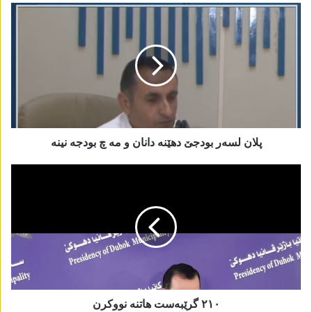
پلان لسەر بودجێ دھێنە دانان و مە چ بودجە نینە
٢١٠ گرێبەست ھاتنە نووکرن