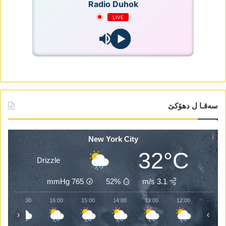
Radio Duhok
LIVE
سەقـا ل دھۆکێ
New York City
32°C
Drizzle
mmHg
765
52%
3.1 m/s
17:00
16:00
15:00
14:00
13:00
12:00
‹
›