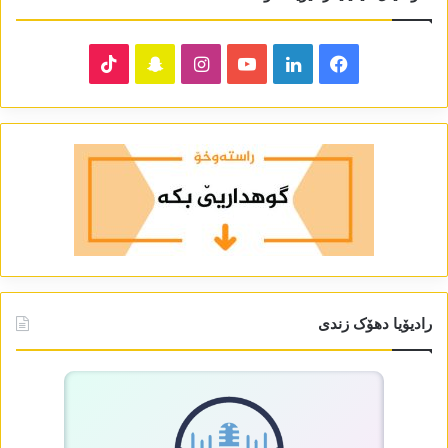
TikTok
Snapchat
Instagram
YouTube
LinkedIn
Facebook
رادیۆیا دھۆک زندی