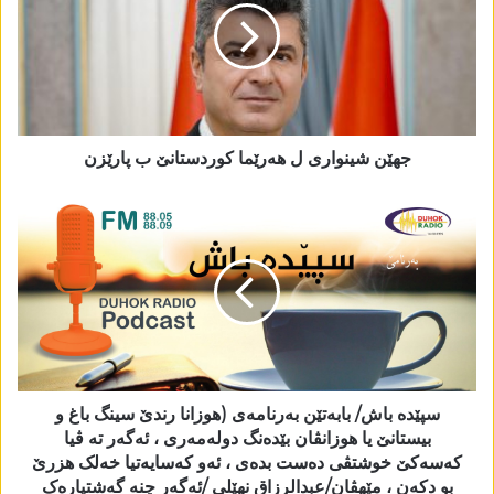
جھێن شینواری ل ھەرێما کوردستانێ ب پارێزن
سپێدە باش/ بابەتێن بەرنامەی (ھوزانا رندێ سینگ باغ و
بیستانێ یا ھوزانڤان بێدەنگ دولەمەری ، ئەگەر تە ڤیا
کەسەکێ خوشتڤی دەست بدەی ، ئەو کەسایەتیا خەلک ھزرێ
بو دکەن ، مێھڤان/عبدالرزاق نھێلی /ئەگەر چنە گەشتیارەک