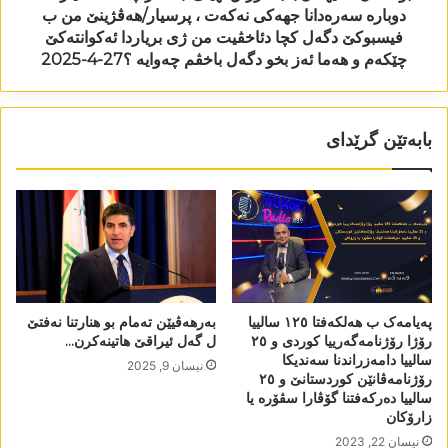
دوبارە سەرەدانا جھەکی نەکەت ، پرسیار/ھەڤژینێ من ب
فیسبوکێ دگەل کچا دئاخڤیت من ژی بریاردا ئەکوانتەکێ
چێکەم و ھەما ئەز بخو دگەل باخڤم چەوایە ؟27-4-2025
بابەتێن گرێدای
پەیامەک ب ھەلکەفتا ١٢٥ سالییا
بەرھەڤیێن تەمام بو ھنارتنا نەفتێ
رۆژا رۆژنامەگەرییا کوردی و ٢٥
ل گەل ئیراقێ ھاتینەکرن…
سالییا دامەزراندنا سەندیکا
نیسان 9, 2025
رۆژنامەڤانێن کوردستانێ و ٢٥
سالییا دەرکەفتنا گۆڤارا سڤۆرە یا
زارۆکان
نیسان 22, 2023