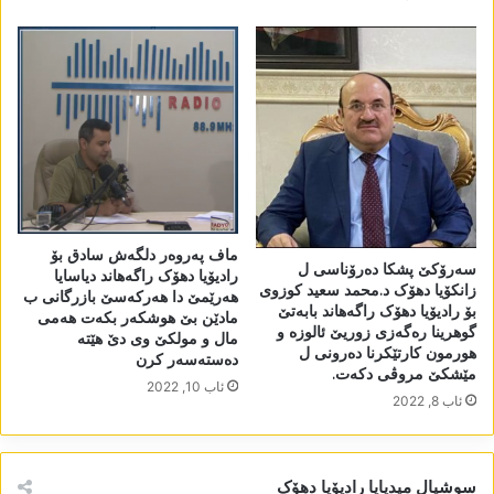
ماف پەروەر دلگەش سادق بۆ
سەرۆکێ پشکا دەرۆناسی ل
رادیۆیا دھۆک راگەھاند دیاسایا
زانکۆیا دھۆک د.محمد سعید کوزوی
ھەرێمێ دا ھەرکەسێ بازرگانی ب
بۆ رادیۆیا دھۆک راگەھاند بابەتێ
مادێن بێ ھوشکەر بکەت ھەمی
گوھرینا رەگەزی زوریێ ئالوزە و
مال و مولکێ وی دێ ھێتە
ھورمون کارتێکرنا دەرونی ل
دەستەسەر کرن
مێشکێ مروڤی دکەت.
ئاب 10, 2022
ئاب 8, 2022
سوشیال میدیایا رادیۆیا دھۆک