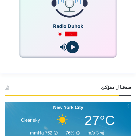
Radio Duhok
LIVE
سەقـا ل دھۆکێ
New York City
27°C
Clear sky
mmHg
762
76%
3 m/s