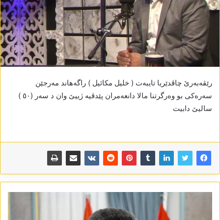
رێڤەبەرێ چاڤدێریا تایبەت ( خلیل مکائیل ) راگەھاند مەرجێن
سەرەکی بو وەرگرتنا مالا دانعەمران پێدڤیە ژییێ وان د سەر (٥٠ )
سالیێ دابیت