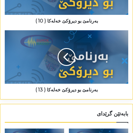
بەرنامێ بو دیرۆکێ خەلەکا ( 10 )
بەرنامێ بو دیرۆکێ خەلەکا ( 13 )
بابەتێن گرێدای