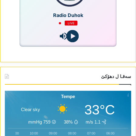
Radio Duhok
LIVE
سەقـا ل دھۆکێ
Tempe
33°C
Clear sky
mmHg
759
38%
1.1 m/s
11:00
10:00
09:00
08:00
07:00
06:00