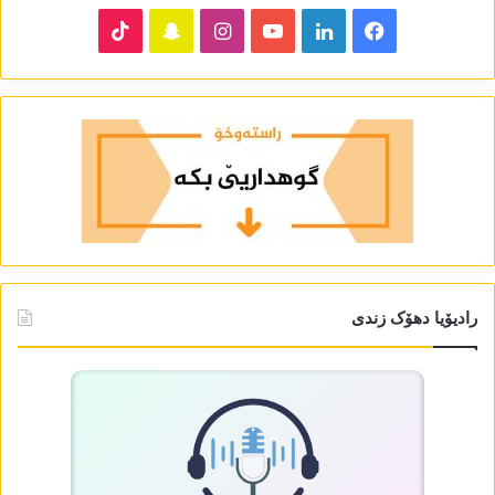
TikTok
Snapchat
Instagram
YouTube
LinkedIn
Facebook
رادیۆیا دھۆک زندی