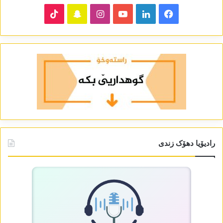
TikTok
Snapchat
Instagram
YouTube
LinkedIn
Facebook
رادیۆیا دھۆک زندی