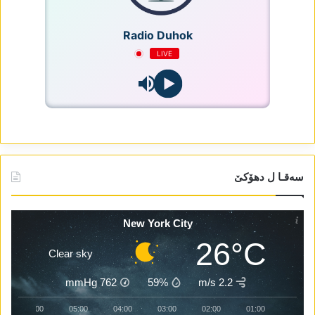
Radio Duhok
LIVE
سەقـا ل دھۆکێ
New York City
26°C
Clear sky
mmHg
762
59%
2.2 m/s
06:00
05:00
04:00
03:00
02:00
01:00