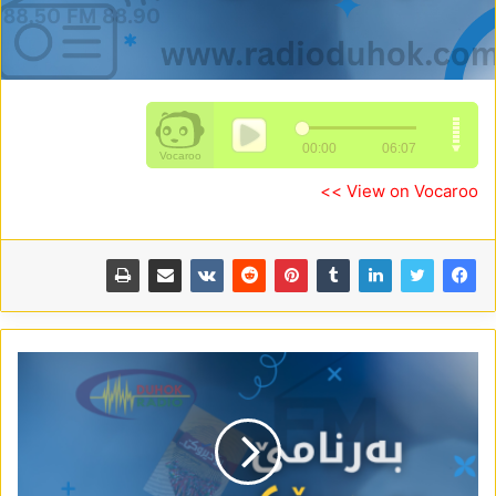
View on Vocaroo >>