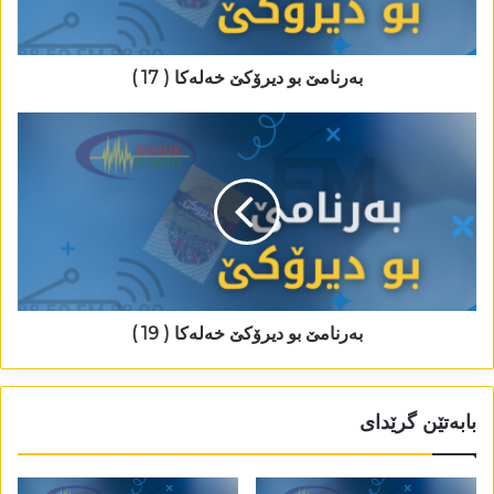
بەرنامێ بو دیرۆکێ خەلەکا ( 17 )
بەرنامێ بو دیرۆکێ خەلەکا ( 19 )
بابەتێن گرێدای