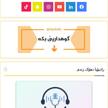
TikTok
Snapchat
Instagram
YouTube
LinkedIn
Facebook
رادیۆیا دھۆک زندی