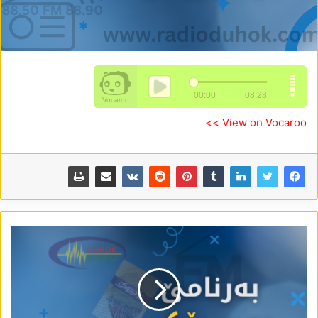
View on Vocaroo >>