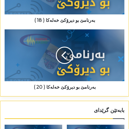
بەرنامێ بو دیرۆکێ خەلەکا ( 18 )
بەرنامێ بو دیرۆکێ خەلەکا ( 20 )
بابەتێن گرێدای