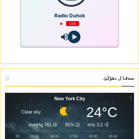
Radio Duhok
LIVE
سەقـا ل دھۆکێ
New York City
24°C
Clear sky
mmHg
761
91%
3.2 m/s
10:00
09:00
08:00
07:00
06:00
05:00