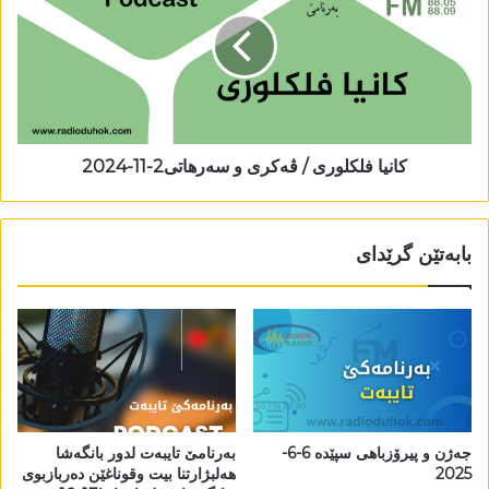
کانیا فلکلوری / ڤەکری و سەرھاتی2-11-2024
بابەتێن گرێدای
جەژن و پیرۆزباھی سپێدە 6-6-
بەرنامێ تایبەت لدور بانگەشا
2025
ھەلبژارتنا بیت وقوناغێن دەربازبوی