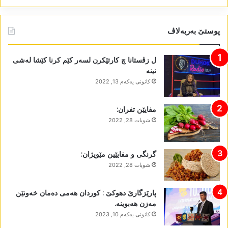
پوستێ بەربەلاڤ
ل زڤستانا چ کارتێکرن لسەر کێم کرنا کێشا لەشی
نینە
كانونی یه‌كه‌م 13, 2022
مفایێن تفران:
شوبات 28, 2022
گرنگی و مفایێین مێویژان:
شوبات 28, 2022
پارێزگارێ دھوکێ : کوردان ھەمی دەمان خەونێن
مەزن ھەبوینە.
كانونی یه‌كه‌م 10, 2023