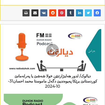
دیالوک/ لدور ھەلبژارتنێن خولا شەشێ یا پەرلەمانێ
کوردستانێ برێکا پەیوەندیێ دگەل ماموستا محمد احسان31-
10-2024