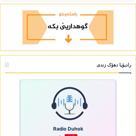
رادیۆیا دھۆک زندی
Radio Duhok