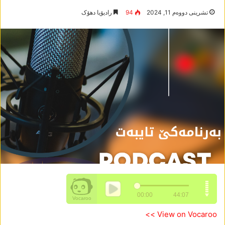
تشرینی دووه‌م 11, 2024
94
رادیۆیا دھۆک
View on Vocaroo >>