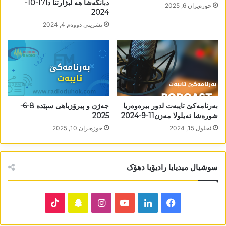
دبانگەشا ھە لبژارتنا دا17-10-
حوزه‌یران 6, 2025
2024
تشرینی دووه‌م 4, 2024
بەرنامەکێ تایبەت لدور بیرەوەریا
جەژن و پیرۆزباھی سپێدە 8-6-
شورەشا ئەیلولا مەزن11-9-2024
2025
ئه‌یلول 15, 2024
حوزه‌یران 10, 2025
سوشیال میدیایا رادیۆیا دھۆک
TikTok
Snapchat
Instagram
YouTube
LinkedIn
Facebook