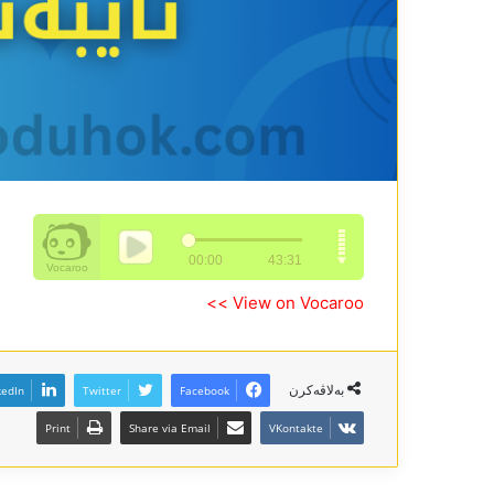
View on Vocaroo >>
بەلاڤەکرن
kedIn
Twitter
Facebook
Print
Share via Email
VKontakte