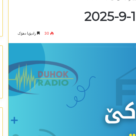
30
رادیۆیا دھۆک