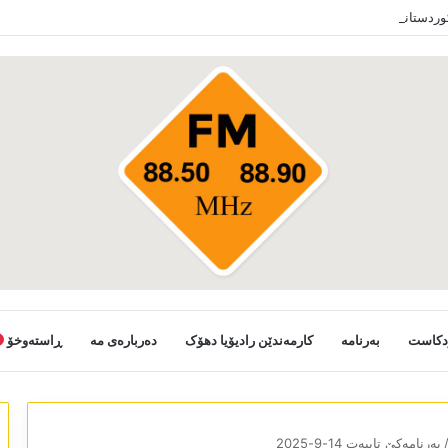
کوردستانی خەلکێ گوندێن سەر ب ئێدارا زاخو ڤە دشین سەرەدانا گوندیێن خو بکەن
دکاست
بەرنامە
کارمەندێن رادیۆیا دھۆک
دەربارەی مە
ڕاستەوخۆ
بەرنامەکێ تایبەت 14-9-2025