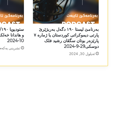
بەرنامێ لیستا ١٩٠ دگەل بەربژێرێ
ست
پارتی دیموکراتی کوردستان یا ژمارە ٧
پارێزەر بوتان سگڤان رشید فلک
10-2024
دوسکی29-9-2024
تشرینی یه‌كه‌م 15, 024
ئه‌یلول 30, 2024