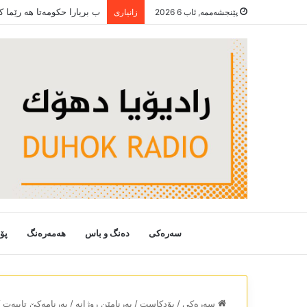
ب بریارا حکومەتا ھە رێما 
پێنجشەممە, ئاب 6 2026
زانیاری
سەرەکی
دەنگ و باس
هەمەرەنگ
پۆ
سەرەکی
/
پۆدکاست
/
بەرنامێن روژانە
/
بەرنامەکێ تایبەت
/