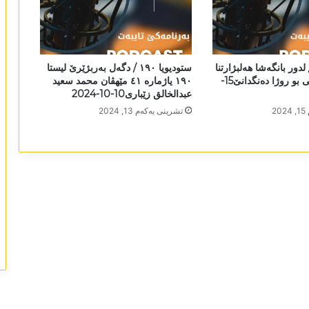
ودیویا ١٩٠/ لدور بانگەشا ھەلبژارتنا
ستودیویا ١٩٠ / دگەل بەربژێرێ لیستا
و ھاندانا خەلکی بو روژا دەنگدانێ15-
١٩٠ یاژمارە ٤١ مێھڤان محمد سعید
عبدالخالق زێباری10-10-2024
2
تشرینی یه‌كه‌م 13, 2024