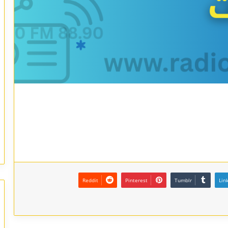
Reddit
Pinterest
Tumblr
Lin