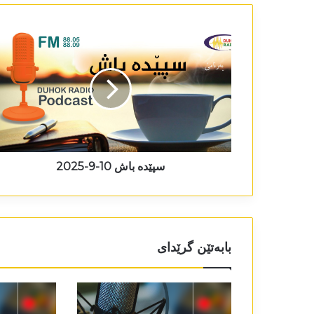
سپێدە باش 10-9-2025
بابەتێن گرێدای