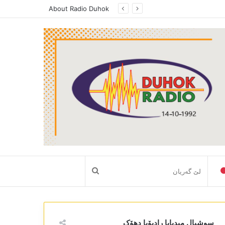
About Radio Duhok
لێ
گەریان
سوشیال میدیایا رادیۆیا دھۆک