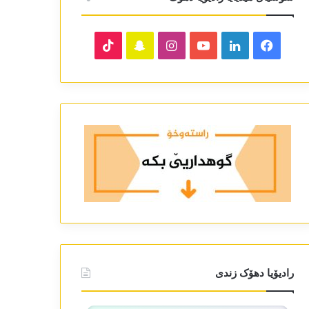
TikTok
Snapchat
Instagram
YouTube
LinkedIn
Facebook
رادیۆیا دھۆک زندی