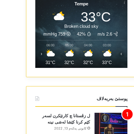
Tempe
33°C
Broken cloud sky
mmHg
759
42%
2.6 m/s
08:00
07:00
06:00
05:00
04:00
03:00
‹
›
33°C
32°C
31°C
32°C
32°C
33°C
پوستێ بەربەلاڤ
ل زڤستانا چ کارتێکرن لسەر
کێم کرنا کێشا لەشی نینە
كانونی یه‌كه‌م 13, 2022