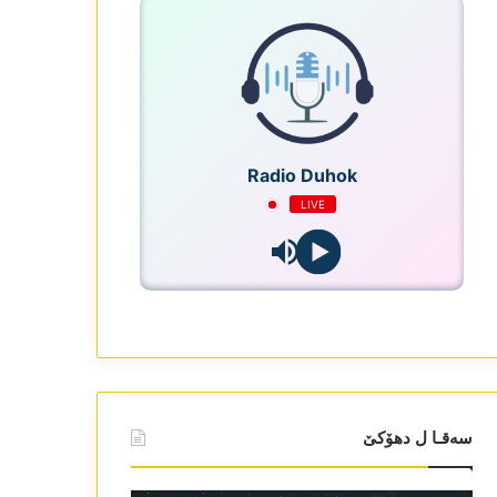
Radio Duhok
LIVE
سەقـا ل دھۆکێ