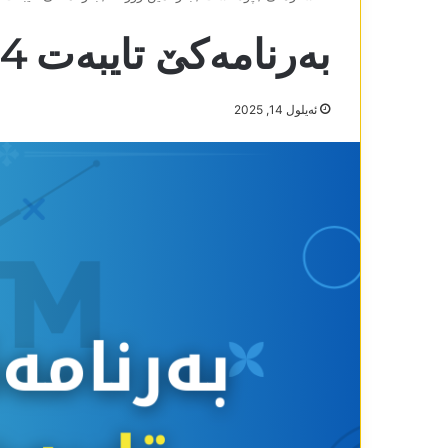
بەرنامەکێ تایبەت 14-9-2025
ئه‌یلول 14, 2025