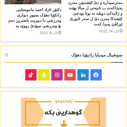
مەترسیدارە و دێ کێشەیێن مەزن
پەیداکەت ب تایبەتی ل سالا بھێت
دکتۆر ئازاد احمد ماموستایی
و ژلایەکێ دویڤە نە بونا بودجێ
زانکۆیا دھۆک بسپور دبواری
کێشەکا مەزن دێ ل سەر ئابورێ
وەرزشی دا دبیزیت باشترین دەم
ئیراقێ پەیدا کەت
بۆ وەرزشی سپێدێ زووی یە
ئاب 14, 2022
ئاب 8, 2022
سوشیال میدیایا رادیۆیا دھۆک
TikTok
Snapchat
Instagram
YouTube
LinkedIn
Facebook