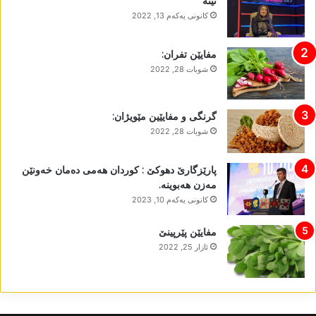
نینە
كانونی یه‌كه‌م 13, 2022
مفایێن تفران:
شوبات 28, 2022
گرنگی و مفایێین مێویژان:
شوبات 28, 2022
پارێزگارێ دھوکێ : کوردان ھەمی دەمان خەونێن
مەزن ھەبوینە.
كانونی یه‌كه‌م 10, 2023
مفایێن پێرپینێ
ئازار 25, 2022