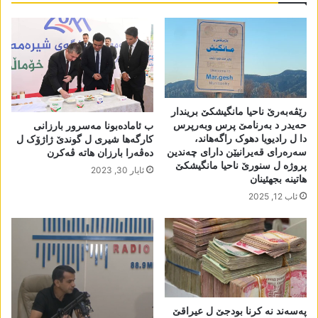
رێڤەبەرێ ناحیا مانگیشکێ بریندار
حەیدر د بەرنامێ پرس وبەرپرس
ب ئامادەبونا مەسرور بارزانی
دا ل رادیویا دھوک راگەھاند،
کارگەھا شیری ل گوندێ ژاژۆک ل
سەرەرای قەیرانیێن دارای چەندین
دەڤەرا بارزان ھاتە ڤەکرن
پروژە ل سنورێ ناحیا مانگیشکێ
ئایار 30, 2023
ھاتینە بجھئینان
ئاب 12, 2025
پەسەند نە کرنا بودجێ ل عیراقێ