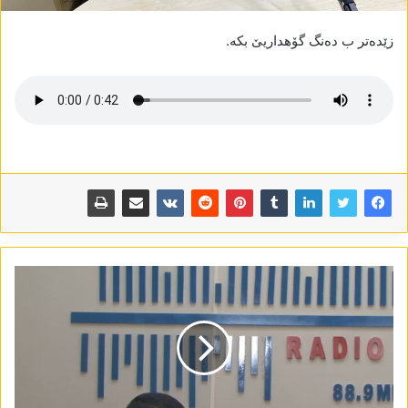
زێدەتر ب دەنگ گۆھداریێ بکە.