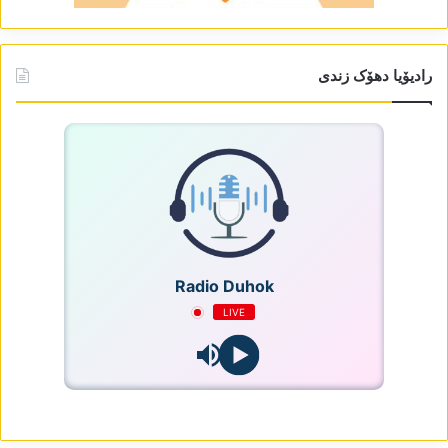
رادیۆیا دھۆک زندی
Radio Duhok
LIVE