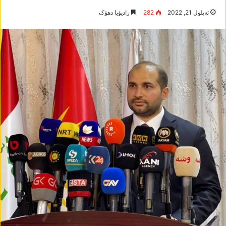
ئه‌یلول 21, 2022
282
رادیۆیا دھۆک