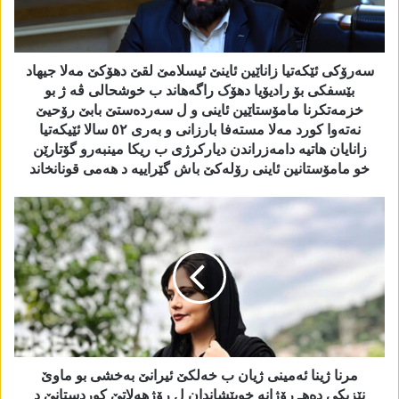
سەرۆکی ئێکەتیا زاناێین ئاینێ ئیسلامێ لقێ دھۆکێ مەلا جیھاد
بێسفکی بۆ رادیۆیا دھۆک راگەھاند ب خوشحالی ڤە ژ بو
خزمەتکرنا مامۆستاێین ئاینی و ل سەردەستێ بابێ رۆحیێ
نەتەوا کورد مەلا مستەفا بارزانی و بەری ٥٢ سالا ئێیکەتیا
زانایان ھاتیە دامەزراندن دیارکرژی ب ریکا مینبەرو گۆتارێن
خو مامۆستانین ئاینی رۆلەکێ باش گێراییە د ھەمی قونانخاند
مرنا ژینا ئەمینی ژیان ب خەلکێ ئیرانێ بەخشی بو ماوێ
نێزیکی دەھـ رۆژانە خوپێشاندان ل رۆژھەلاتێ کوردستانێ د