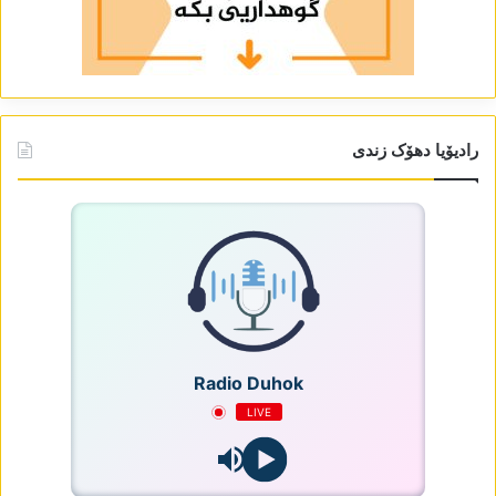
رادیۆیا دھۆک زندی
Radio Duhok
LIVE