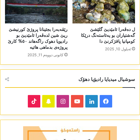
ل دەڤەرا ئامێدیێ گلێشێ
رێڤەبەرا بجئینانا پروژێ کورنیشێ
گەشتیاران بو یەئاستەنگ درێکا
ریێ شین لدەڤەرا ئامێدیێ بو
کومپانیا پاقژکرنێ دا
رادیویا دھوک راگەھاند ٥٠% کارێ
پروژەی بدماھی ھاتیە
ئه‌یلول 10, 2025
كانونی دووه‌م 11, 2025
سوشیال میدیایا رادیۆیا دھۆک
TikTok
Snapchat
Instagram
YouTube
LinkedIn
Facebook