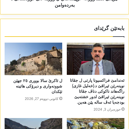
بەردەوامن
بابەتێن گرێدای
ئەندامێ فراکسیونا پارتی ل جڤاتا
ل ئاکرێ سالا بووری ٢٥ جھێن
نوینەرێن ئیراقێ د.(خەلیل غازی)
شوونەواری و دیرۆکی ھاتینە
راگەھاند ناکوکی دناڤ جڤاتا
تێکدان
نوینەرێن ئیراقێ لدور خشتەیێ
كانونی دووه‌م 27, 2026
بودجەیا ئەڤ سالە یێن ھەین.
حوزه‌یران 3, 2024