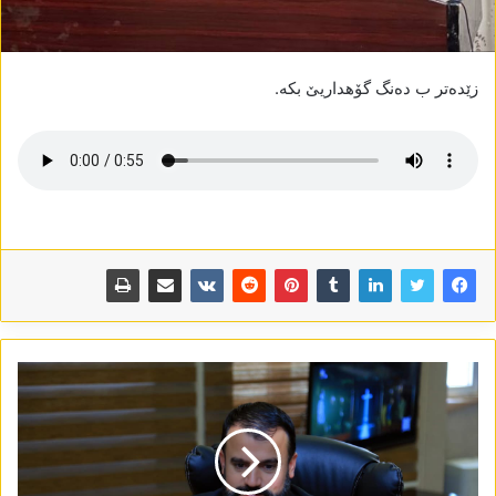
زێدەتر ب دەنگ گۆھداریێ بکە.