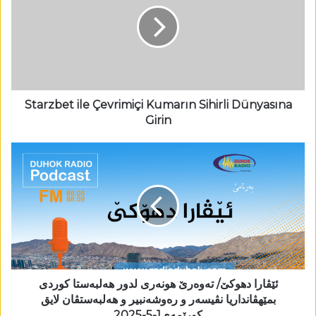
Starzbet ile Çevrimiçi Kumarın Sihirli Dünyasına
Girin
ئێڤارا دھوکێ/ تەوەرێ ھونەری لدور ھەلبەستا کوردی
بمێھڤانداریا نڤیسەر و رەوشەنبیر و ھەلبەستڤان لایق
کورێمەی1-5-2025