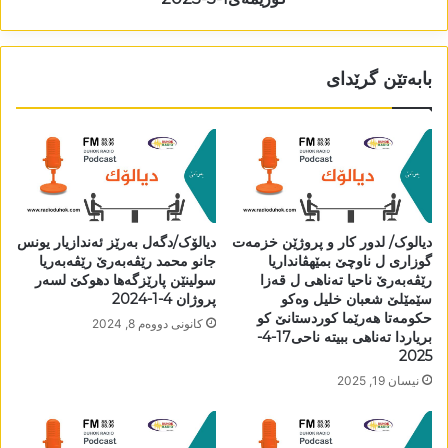
بابەتێن گرێدای
دیالوک/ لدور کار و پروژێن خزمەت
دیالۆک/دگەل بەرێز ئەندازیار یونس
گوزاری ل ناوچێ بمێھڤانداریا
جانو محمد رێڤەبەرێ رێڤەبەریا
رێڤەبەرێ ناحیا تەناھی ل قەزا
سولینێن پارێزگەھا دھوکێ لسەر
سێمێلێ شعبان خلیل وەکو
پروژان 4-1-2024
حکومەتا ھەرێما کوردستانێ کو
كانونی دووه‌م 8, 2024
بریاردا تەناھی ببیتە ناحی17-4-
2025
نیسان 19, 2025