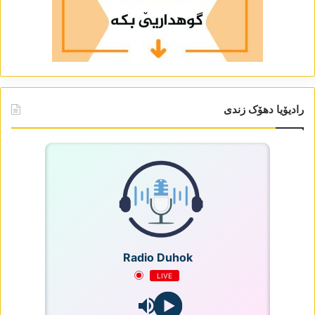
رادیۆیا دھۆک زندی
Radio Duhok
LIVE