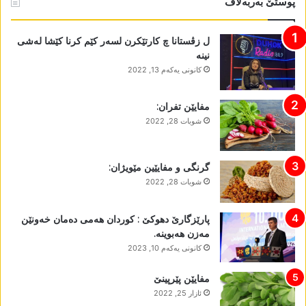
پوستێ بەربەلاڤ
ل زڤستانا چ کارتێکرن لسەر کێم کرنا کێشا لەشی
نینە
كانونی یه‌كه‌م 13, 2022
مفایێن تفران:
شوبات 28, 2022
گرنگی و مفایێین مێویژان:
شوبات 28, 2022
پارێزگارێ دھوکێ : کوردان ھەمی دەمان خەونێن
مەزن ھەبوینە.
كانونی یه‌كه‌م 10, 2023
مفایێن پێرپینێ
ئازار 25, 2022