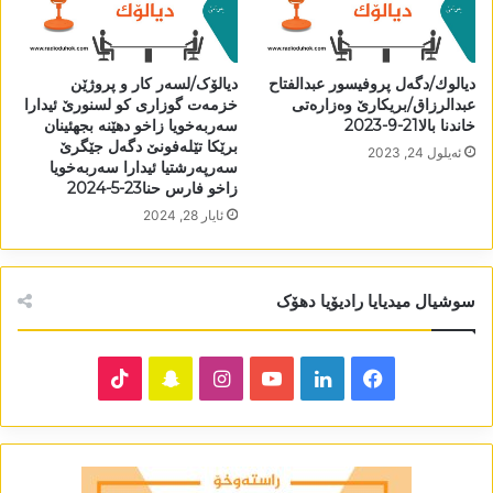
دیالوك/دگەل پروفیسور عبدالفتاح
دیالۆک/لسەر کار و پروژێن
عبدالرزاق/بریکارێ وەزارەتی
خزمەت گوزاری کو لسنورێ ئیدارا
خاندنا بالا21-9-2023
سەربەخویا زاخو دھێنە بجھئینان
برێکا تێلەفونێ دگەل جێگرێ
ئه‌یلول 24, 2023
سەرپەرشتیا ئیدارا سەربەخویا
زاخو فارس حنا23-5-2024
ئایار 28, 2024
سوشیال میدیایا رادیۆیا دھۆک
TikTok
Snapchat
Instagram
YouTube
LinkedIn
Facebook