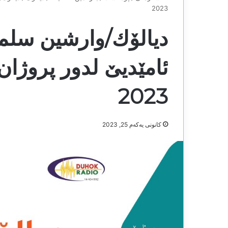
2023
دیالۆك/وارشین سلما
2023
كانونی یه‌كه‌م 25, 2023