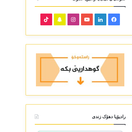
TikTok
Snapchat
Instagram
YouTube
LinkedIn
Facebook
رادیۆیا دھۆک زندی