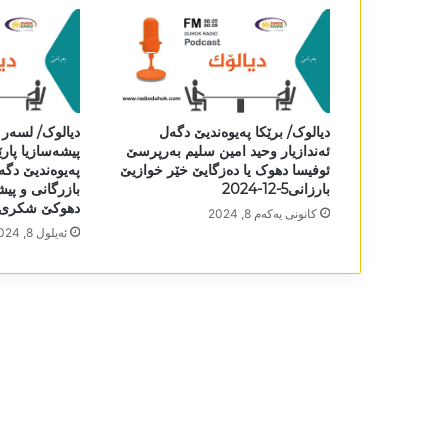
دیالوک/ برێکا پەیوەندیێ دگەل
دیالوک/ لسەر 
ئەندازیار وحید امین سلیم بەرپرسێ
پیشەسازیا پار
ئوفیسا دھوک یا دەزگایێ خێر خوازیێ
پەیوەندیێ دگ
بارزانی5-12-2024
بازرگانی و پیش
دھوکێ شکری جمیل5
كانونی یه‌كه‌م 8, 2024
ئه‌یلول 8, 2024