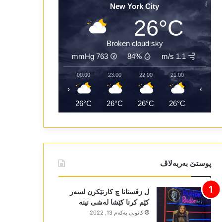
New York City
26°C
Broken cloud sky
mmHg
763
84%
1.1 m/s
02:00
01:00
00:00
23:00
22:00
21:00
‹
›
25°C
25°C
26°C
26°C
26°C
26°C
پوستێ بەربەلاڤ
ل زڤستانا چ کارتێکرن لسەر
کێم کرنا کێشا لەشی نینە
كانونی یه‌كه‌م 13, 2022