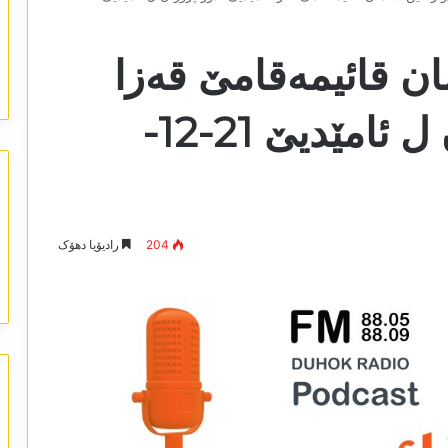
ن قائیمەقامێ قەزا
ئامێدیێ لدور پروژان ل ئامێدیێ 21-12-
204
رادیۆیا دھۆک