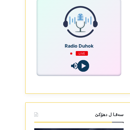
Radio Duhok
LIVE
سەقـا ل دھۆکێ