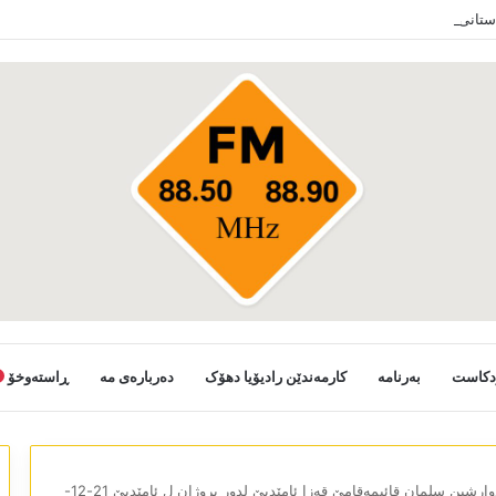
دستانی خەلکێ گوندێن سەر ب ئێدارا زاخو ڤە دشین سەرەدانا گوندیێن خو بکەن
دکاست
بەرنامە
کارمەندێن رادیۆیا دھۆک
دەربارەی مە
ڕاستەوخۆ
دیالۆك/وارشین سلمان قائیمەقامێ قەزا ئامێدیێ لدور پروژان ل ئامێدیێ 21-12-