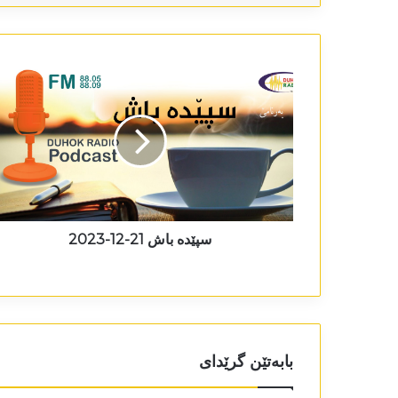
سپێدە باش 21-12-2023
بابەتێن گرێدای