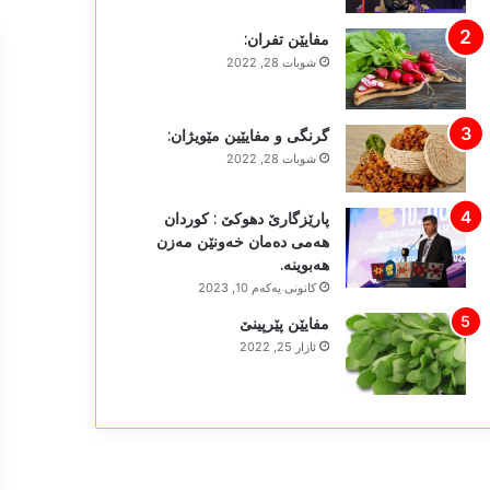
مفایێن تفران:
شوبات 28, 2022
گرنگی و مفایێین مێویژان:
شوبات 28, 2022
پارێزگارێ دھوکێ : کوردان
ھەمی دەمان خەونێن مەزن
ھەبوینە.
كانونی یه‌كه‌م 10, 2023
مفایێن پێرپینێ
ئازار 25, 2022