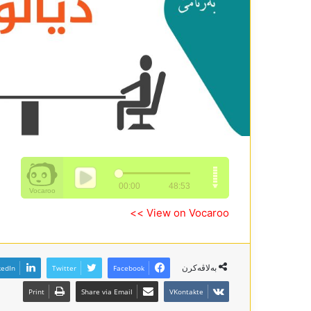
View on Vocaroo >>
بەلاڤەکرن
kedIn
Twitter
Facebook
Print
Share via Email
VKontakte