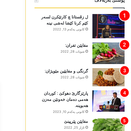
پوستێ بەربەلاڤ
ل زڤستانا چ کارتێکرن لسەر
کێم کرنا کێشا لەشی نینە
كانونی یه‌كه‌م 13, 2022
مفایێن تفران:
شوبات 28, 2022
گرنگی و مفایێین مێویژان:
شوبات 28, 2022
پارێزگارێ دھوکێ : کوردان
ھەمی دەمان خەونێن مەزن
ھەبوینە.
كانونی یه‌كه‌م 10, 2023
مفایێن پێرپینێ
ئازار 25, 2022