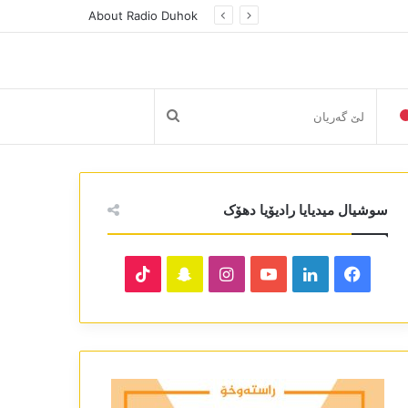
About Radio Duhok
لێ
گەریان
سوشیال میدیایا رادیۆیا دھۆک
TikTok
Snapchat
Instagram
YouTube
LinkedIn
Facebook