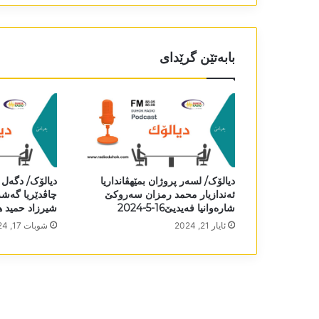
بابەتێن گرێدای
دیالۆک/ لسەر پروژان بمێھڤانداریا
دیالۆک/ دگەل
ئەندازیار محمد رمزان سەروکێ
چاڤدێریا گەشە 
شارەوانیا فەیدیێ16-5-2024
شیرزاد حمید ھروری5
ئایار 21, 2024
شوبات 17, 2024