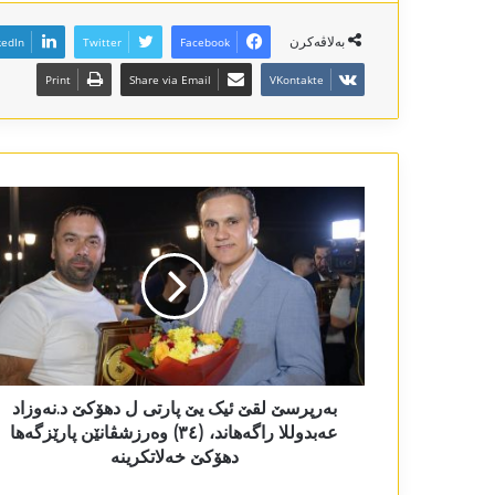
بەلاڤەکرن
kedIn
Twitter
Facebook
Print
Share via Email
VKontakte
بەرپرسێ لقێ ئیک یێ پارتی ل دھۆکێ د.نەوزاد
عەبدوللا راگەھاند، (٣٤) وەرزشڤانێن پارێزگەھا
دھۆکێ خەلاتکرینە