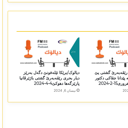
 رێڤەبەرێ گشتی یێ
دیالوک/برێکا تێلەفونێ دگەل بەرێز
پێدانا جڤاکی دکتور
دیار بحری رێڤەبەرێ گشتی باژێرڤانیا
1-2-2024
پارێزگەھا دھوکێ4-4-2024
نیسان 6, 2024