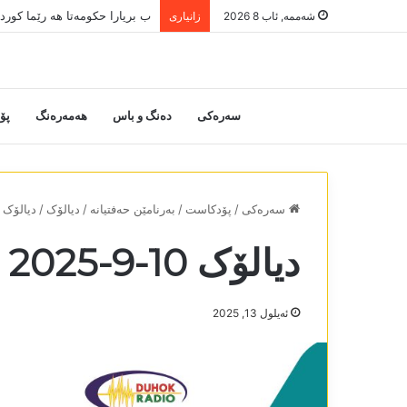
ب بریارا حکومەتا ھە رێما کور
شەممە, ئاب 8 2026
زانیاری
سەرەکی
دەنگ و باس
هەمەرەنگ
پۆ
سەرەکی
/
پۆدکاست
/
بەرنامێن حەفتیانە
/
دیالۆک
/
دیالۆک 10-9-2025
دیالۆک 10-9-2025
ئه‌یلول 13, 2025