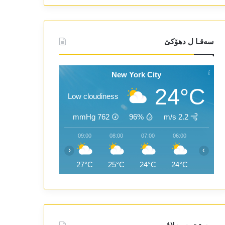
سەقـا ل دھۆکێ
New York City
24°C
Low cloudiness
mmHg
762
96%
2.2 m/s
11:00
10:00
09:00
08:00
07:00
06:00
‹
›
29°C
28°C
27°C
25°C
24°C
24°C