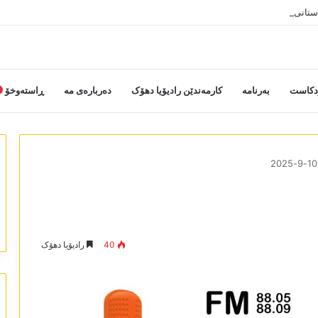
دستانی خەلکێ گوندێن سەر ب ئێدارا زاخو ڤە دشین سەرەدانا گوندیێن خو بکەن
دکاست
بەرنامە
کارمەندێن رادیۆیا دھۆک
دەربارەی مە
ڕاستەوخۆ
40
رادیۆیا دھۆک