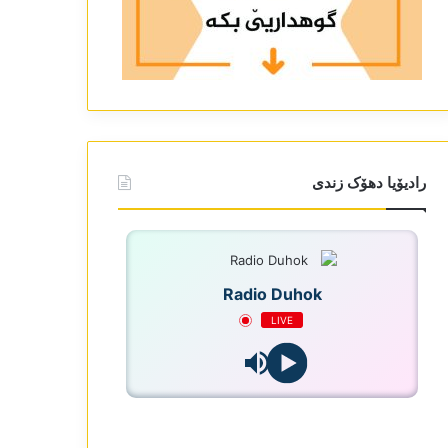
رادیۆیا دھۆک زندی
Radio Duhok
LIVE