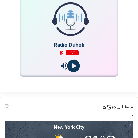
Radio Duhok
LIVE
سەقـا ل دھۆکێ
New York City