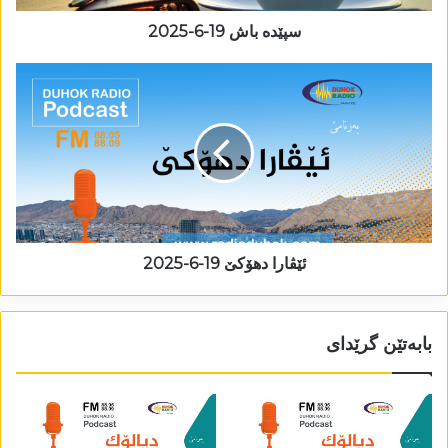
سپێدە باش 19-6-2025
ئێڤارا دھۆکێ 19-6-2025
بابەتێن گرێدای