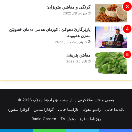
گرنگی و مفایێین مێویژان:
شوبات 28, 2022
پارێزگارێ دھوکێ : کوردان ھەمی دەمان خەونێن
مەزن ھەبوینە.
كانونی یه‌كه‌م 10, 2023
مفایێن پێرپینێ
ئازار 25, 2022
ھەمی مافێن بەلاڤکرنێ د پاراستینە بۆ رادیۆیا دھۆک 2026 ©
ناڤه‌ندا خانی
رادیۆ دهۆك
ئاژانسا خانی
گۆڤارا مەتین
گۆڤارا سڤۆرە
رۆژناما ئەڤرۆ
دهوك TV
Radio Garden