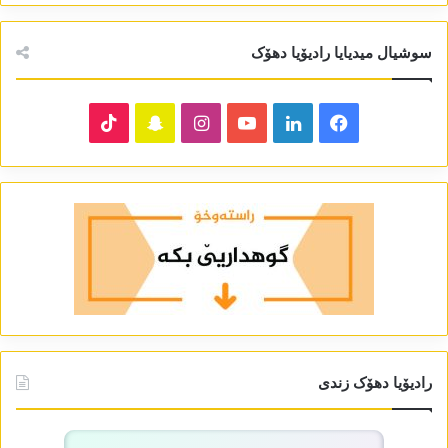
سوشیال میدیایا رادیۆیا دھۆک
TikTok
Snapchat
Instagram
YouTube
LinkedIn
Facebook
رادیۆیا دھۆک زندی