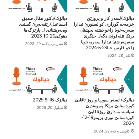
دیالۆک/لسەر کار و پروژێن
دیالۆک/دکتور ھڤال صدیق
خزمەت گوزاری کو لسنورێ ئیدارا
اسماعیل/رێڤەبەرێ گشتیێ
سەربەخویا زاخو دھێنە بجھئینان
وەبەرھێنانێ ل پارێزگەھا
برێکا تێلەفونێ دگەل جێگرێ
دھوکێ26-10-2023
سەرپەرشتیا ئیدارا سەربەخویا
تشرینی یه‌كه‌م 29, 2023
زاخو فارس حنا23-5-2024
ئایار 28, 2024
دیالوک/ لسەر سوریا و روژ ئاڤایێ
دیالۆک 18-9-2025
کوردستانێ برێکا پەیوەندیێ
ئه‌یلول 20, 2025
سیاسەتمەدارێ روژئاڤایێ
کوردستانێ نوری بریمو19-12-
2024
كانونی یه‌كه‌م 22, 2024