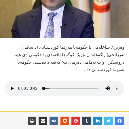
وەزیرێ ساخلەمی یا حکومەتا ھەرێما کوردستانێ (د.سامان
بەرزانجی) راگەھاند ل نێزیک کوگەھا ناڤەندی یا حکومی دێ ھێتە
دروستکرن و ب تەمامی دەرمان دێ کەڤنە د دەستێ حکومەتا
ھەرێما کوردستانێ دا …