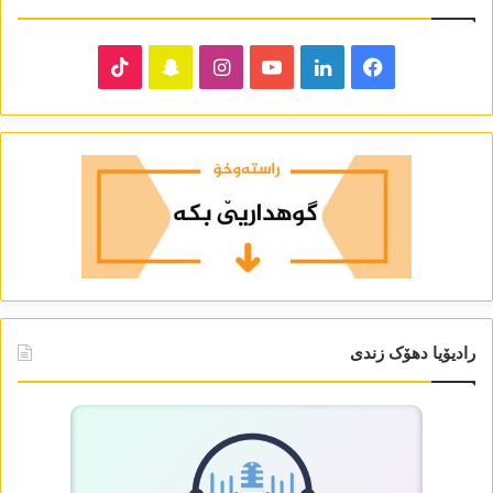
TikTok
Snapchat
Instagram
YouTube
LinkedIn
Facebook
رادیۆیا دھۆک زندی