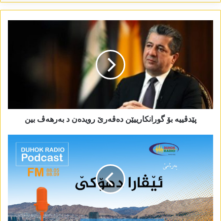
پێدڤییە بۆ گورانکارییێن دەڤەرێ رویدەن د بەرھەڤ بین