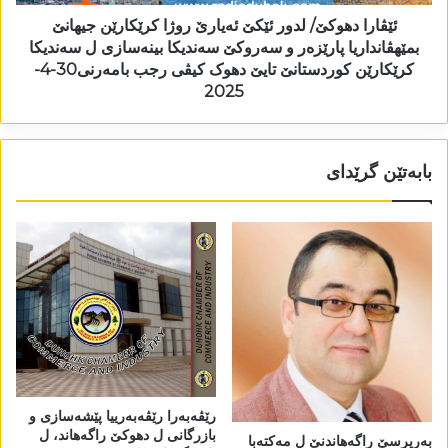
ئێڤارا دھوکێ/ لدور ئێکێ ئەیارێ روژا کرێکارێن جیھانێ
بمێھڤانداریا پارێزەر و سەروکێ سەندیکا بینەسازی ل سەندیکا
کرێکارێن کوردستانێ تایێ دھوک کیڤی رجب بامەرنی30-4-
2025
بابەتێن گرێدای
رێڤەبەرا رێڤەبەرییا پێشەسازی و
بازرگانی ل دھوکێ راگەھاند، ل
بەرپرسێ راگەھاندنێ ل مەکتەبا