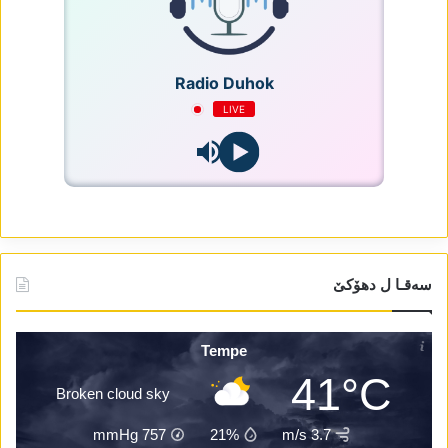
Radio Duhok
LIVE
سەقـا ل دھۆکێ
Tempe
41°C
Broken cloud sky
mmHg
757
21%
3.7 m/s