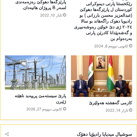
پارێزگەھا دھوکێ رەزەمەندی
رێکخستنا پارتی دیموکراتی
لسەر 8 پروژان ھاتیەدان.
کوردستان ل پارێزگەھا دھوکێ
(عبدالعزیز محسن بارزانی ) بو
ئایار 10, 2022
رادیویا دھوک راگەھاند بو سالا
٢٠٢٤ ژی دێ خولێن رەوشەنبیری
و گەشەپێدانا کادرێن پارتی
بەردەوام بن
كانونی دووه‌م 8, 2024
پارێ سیستەمێ پریپەید ناھێتە
ژێبرن
کازمی گەھشتە ھەولێرێ
كانونی دووه‌م 27, 2026
ئازار 14, 2022
سوشیال میدیایا رادیۆیا دھۆک